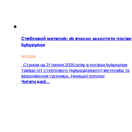
Стебловий метелик: як вчасно захистити посіви
кукурудзи
24.07.2026
Станом на 21 липня 2026 року в посівах кукурудзи
триває літ стеблового (кукурудзяного) метелика та
відродження гусениць. Нинішні погодні
Читати далі...