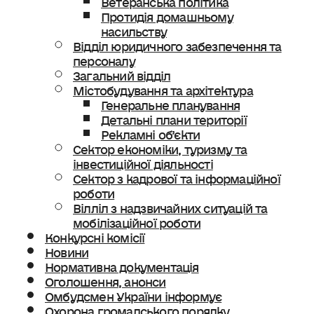
Протидія домашньому
насильству
Відділ юридичного забезпечення та
персоналу
Загальний відділ
Містобудування та архітектура
Генеральне планування
Детальні плани території
Рекламні об’єкти
Сектор економіки, туризму та
інвестиційної діяльності
Сектор з кадрової та інформаційної
роботи
Вілліл з надзвичайних ситуацій та
мобілізаційної роботи
Конкурсні комісії
Новини
Нормативна документація
Оголошення, анонси
Омбудсмен України інформує
Охорона громадського порядку