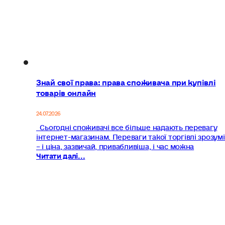
Знай свої права: права споживача при купівлі
товарів онлайн
24.07.2026
Сьогодні споживачі все більше надають перевагу
інтернет-магазинам. Переваги такої торгівлі зрозумі
– і ціна, зазвичай, привабливіша, і час можна
Читати далі...