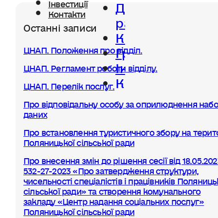
Діяльність
Інвестиції
Контакти
ради
Останні записи
Керівництво
Громада
ЦНАП. Положення про відділ.
Інвестиції
ЦНАП. Регламент роботи відділу.
Контакти
ЦНАП. Перелік послуг.
Про відповідальну особу за оприлюднення набо
даних
Про встановлення туристичного збору на терито
Поляницької сільської ради
Про внесення змін до рішення сесії від 18.05.20
532-27-2023 «Про затвердження структури,
чисельності спеціалістів і працівників Поляниць
сільської ради» та створення комунального
закладу «Центр надання соціальних послуг»
Поляницької сільської ради