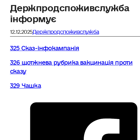
Держпродспоживслужба
інформує
12.12.2025
Держпродспоживслужба
325 Сказ-інфокампанія
326 щотжнева рубрика вакцинація проти
сказу
329 Чашка