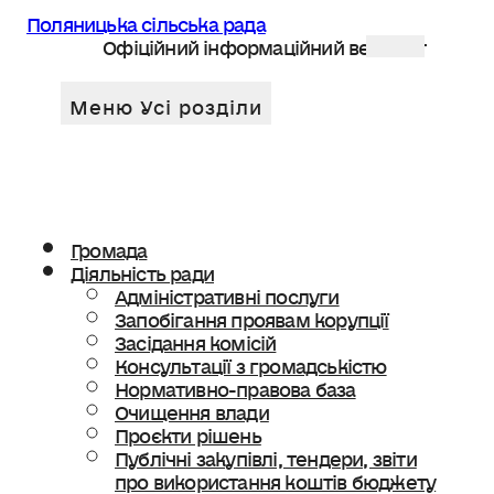
Поляницька сільська рада
Офіційний інформаційний веб сайт
Громада
Діяльність ради
Адміністративні послуги
Запобігання проявам корупції
Засідання комісій
Консультації з громадськістю
Нормативно-правова база
Очищення влади
Проєкти рішень
Публічні закупівлі, тендери, звіти
про використання коштів бюджету