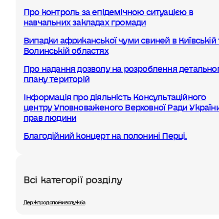
Про контроль за епідемічною ситуацією в
навчальних закладах громади
Випадки африканської чуми свиней в Київській 
Волинській областях
Про надання дозволу на розроблення детально
плану територій
Інформація про діяльність Консультаційного
центру Уповноваженого Верховної Ради України
прав людини
Благодійний концерт на полонині Перці.
Всі категорії розділу
Держпродспоживслужба