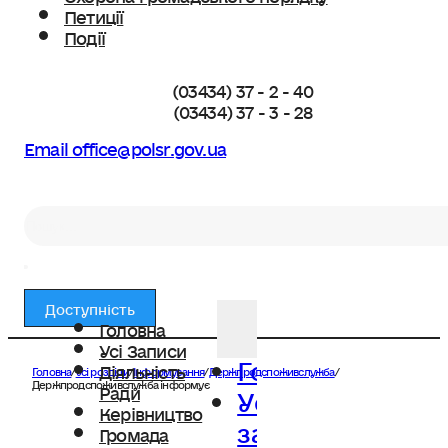
Петиції
Події
(03434) 37 - 2 - 40
(03434) 37 - 3 - 28
Email office@polsr.gov.ua
Пошук
Доступність
Головна
Усі Записи
Головна
Діяльність
Головна
/
Усі розділи
/
Інформування
/
Держпродспоживслужба
/
Усі
Держпродспоживслужба інформує
Ради
Керівництво
записи
Громада