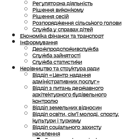
Регуляторна діяльність
Рішення виконкому
Рішення сесій
Розпорядження сільського голови
Служба у справах дітей
Економіка фінанси та транспорт
Інформування
Держпродспоживслужба
Служба зайнятості
Служба статистики
Керівництво та структура ради
Відділ «Центр надання
адміністративних послуг»
Відділ з питань державного
архітектурного будівельного
контролю
Відділ земельних відносин
Відділ освіти, сімʼї молоді, спорту,
культури і туризму
Відділ соціального захисту
населення
Ветеранська політика