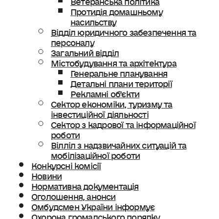
Протидія домашньому
насильству
Відділ юридичного забезпечення та
персоналу
Загальний відділ
Містобудування та архітектура
Генеральне планування
Детальні плани території
Рекламні об’єкти
Сектор економіки, туризму та
інвестиційної діяльності
Сектор з кадрової та інформаційної
роботи
Вілліл з надзвичайних ситуацій та
мобілізаційної роботи
Конкурсні комісії
Новини
Нормативна документація
Оголошення, анонси
Омбудсмен України інформує
Охорона громадського порядку