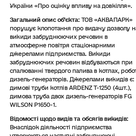
України «Про оцінку впливу на довкілля».
Загальний опис об’єкта
:
ТОВ «АКВАПАРК»
порушує клопотання про видачу дозволу н
викиди забруднюючих речовин в
атмосферне повітря стаціонарними
джерелами підприємства. Викиди
забруднюючих речовин відбуваються при
спалюванні твердого палива в котлах, робот
дизель-генераторів. Джерелами викидів є:
димові труби котлів ARDENZ T-1250 (4шт.),
димова труба двох дизель-генераторів FG
WILSON P1650-1.
Відомості щодо видів та обсягів викидів
:
Внаслідок діяльності підприємства
утворюються наступні забруднюючі