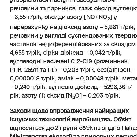
речовини та парникові гази: оксид вуглец
– 6,55 т/рік, оксиди азоту [NO+NO
] у
2
перерахунку на діоксид азоту – 5,861 т/рік,
речовини у вигляді суспендованих тверди
частинок недиференційованих за складом
4,655 т/рік, сірки діоксид – 0,042 т/рік,
вуглеводні насичені C12-C19 (розчинник
РПК-26511 та ін.) – 0,203 т/рік, без(а)пірен –
0,0000018 т/рік, аміак – 0,00048 т/рік, мета
– 0,249 т/рік, вуглецю діоксид – 5296,36 т/
рік, азоту (1) оксид [N
O] – 0,203 т/рік.
2
Заходи щодо впровадження
найкращих
існуючих технологій̆ виробництва.
Об’єкт
відноситься до 2 групи об’єктів згідно Нака
Міністерства екології та природних ресурс