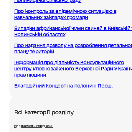
Про контроль за епідемічною ситуацією в
навчальних закладах громади
Випадки африканської чуми свиней в Київській 
Волинській областях
Про надання дозволу на розроблення детально
плану територій
Інформація про діяльність Консультаційного
центру Уповноваженого Верховної Ради України
прав людини
Благодійний концерт на полонині Перці.
Всі категорії розділу
Відділ земельних відносин