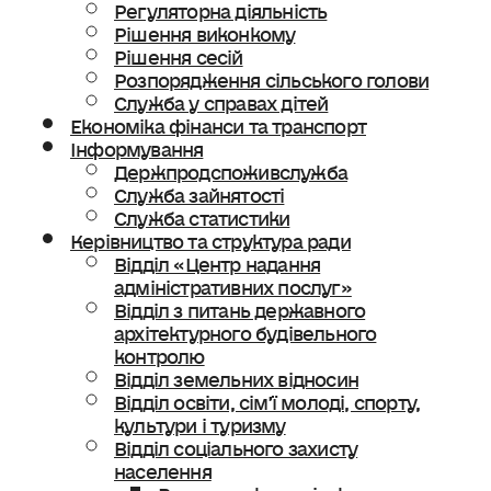
Регуляторна діяльність
Рішення виконкому
Рішення сесій
Розпорядження сільського голови
Служба у справах дітей
Економіка фінанси та транспорт
Інформування
Держпродспоживслужба
Служба зайнятості
Служба статистики
Керівництво та структура ради
Відділ «Центр надання
адміністративних послуг»
Відділ з питань державного
архітектурного будівельного
контролю
Відділ земельних відносин
Відділ освіти, сімʼї молоді, спорту,
культури і туризму
Відділ соціального захисту
населення
Ветеранська політика