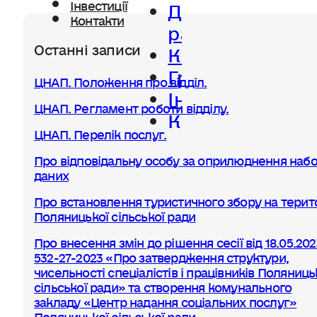
Діяльність
Інвестиції
Контакти
ради
Останні записи
Керівництво
Громада
ЦНАП. Положення про відділ.
Інвестиції
ЦНАП. Регламент роботи відділу.
Контакти
ЦНАП. Перелік послуг.
Про відповідальну особу за оприлюднення набо
даних
Про встановлення туристичного збору на терито
Поляницької сільської ради
Про внесення змін до рішення сесії від 18.05.20
532-27-2023 «Про затвердження структури,
чисельності спеціалістів і працівників Поляниць
сільської ради» та створення комунального
закладу «Центр надання соціальних послуг»
Поляницької сільської ради