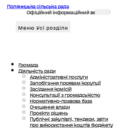
Поляницька сільська рада
Офіційний інформаційний веб сайт
Громада
Діяльність ради
Адміністративні послуги
Запобігання проявам корупції
Засідання комісій
Консультації з громадськістю
Нормативно-правова база
Очищення влади
Проєкти рішень
Публічні закупівлі, тендери, звіти
про використання коштів бюджету