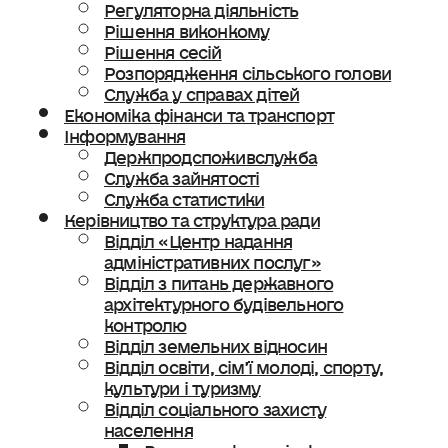
Регуляторна діяльність
Рішення виконкому
Рішення сесій
Розпорядження сільського голови
Служба у справах дітей
Економіка фінанси та транспорт
Інформування
Держпродспоживслужба
Служба зайнятості
Служба статистики
Керівництво та структура ради
Відділ «Центр надання
адміністративних послуг»
Відділ з питань державного
архітектурного будівельного
контролю
Відділ земельних відносин
Відділ освіти, сімʼї молоді, спорту,
культури і туризму
Відділ соціального захисту
населення
Ветеранська політика