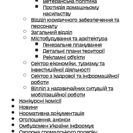
Протидія домашньому
насильству
Відділ юридичного забезпечення та
персоналу
Загальний відділ
Містобудування та архітектура
Генеральне планування
Детальні плани території
Рекламні об’єкти
Сектор економіки, туризму та
інвестиційної діяльності
Сектор з кадрової та інформаційної
роботи
Вілліл з надзвичайних ситуацій та
мобілізаційної роботи
Конкурсні комісії
Новини
Нормативна документація
Оголошення, анонси
Омбудсмен України інформує
Охорона громадського порядку