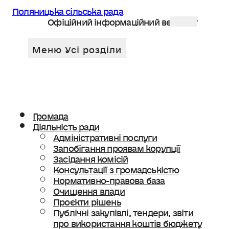
Поляницька сільська рада
Офіційний інформаційний веб сайт
Громада
Діяльність ради
Адміністративні послуги
Запобігання проявам корупції
Засідання комісій
Консультації з громадськістю
Нормативно-правова база
Очищення влади
Проєкти рішень
Публічні закупівлі, тендери, звіти
про використання коштів бюджету