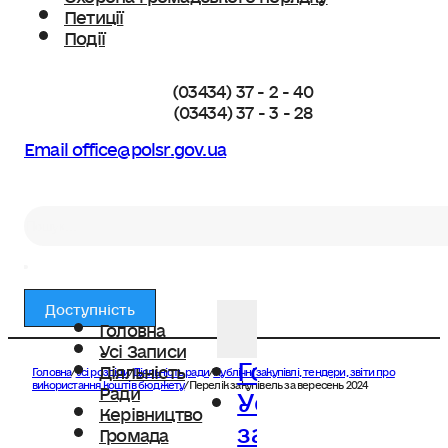
Петиції
Події
(03434) 37 - 2 - 40
(03434) 37 - 3 - 28
Email office@polsr.gov.ua
Пошук
Доступність
Головна
Усі Записи
Головна
Діяльність
Головна
/
Усі розділи
/
Діяльність ради
/
Публічні закупівлі, тендери, звіти про
Усі
використання коштів бюджету
/
Перелік закупівель за вересень 2024
Ради
Керівництво
записи
Громада