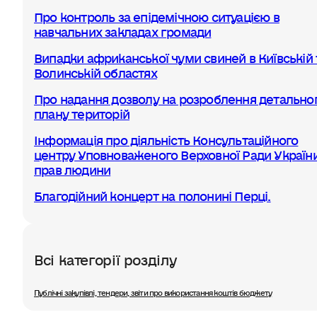
Про контроль за епідемічною ситуацією в
навчальних закладах громади
Випадки африканської чуми свиней в Київській 
Волинській областях
Про надання дозволу на розроблення детально
плану територій
Інформація про діяльність Консультаційного
центру Уповноваженого Верховної Ради України
прав людини
Благодійний концерт на полонині Перці.
Всі категорії розділу
Публічні закупівлі, тендери, звіти про використання коштів бюджету