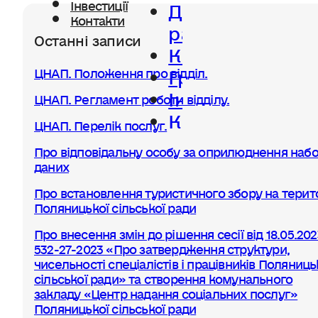
Діяльність
Інвестиції
Контакти
ради
Останні записи
Керівництво
Громада
ЦНАП. Положення про відділ.
Інвестиції
ЦНАП. Регламент роботи відділу.
Контакти
ЦНАП. Перелік послуг.
Про відповідальну особу за оприлюднення набо
даних
Про встановлення туристичного збору на терито
Поляницької сільської ради
Про внесення змін до рішення сесії від 18.05.20
532-27-2023 «Про затвердження структури,
чисельності спеціалістів і працівників Поляниць
сільської ради» та створення комунального
закладу «Центр надання соціальних послуг»
Поляницької сільської ради