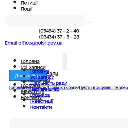
Петиції
Події
Пошук
(03434) 37 - 2 - 40
(03434) 37 - 3 - 28
Email office@polsr.gov.ua
Головна
Усі Записи
Головна
Діяльність Ради
Доступність
Усі записи
Керівництво
Діяльність ради
Громада
Головна
/
Усі розділи
/
Діяльність ради
/
Публічні закупівлі, тенд
Керівництво
Інвестиції
Громада
Контакти
Інвестиції
Контакти