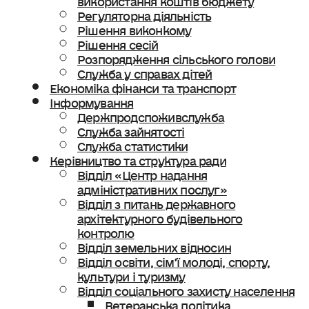
Регуляторна діяльність
Рішення виконкому
Рішення сесій
Розпорядження сільського голови
Служба у справах дітей
Економіка фінанси та транспорт
Інформування
Держпродспоживслужба
Служба зайнятості
Служба статистики
Керівництво та структура ради
Відділ «Центр надання
адміністративних послуг»
Відділ з питань державного
архітектурного будівельного
контролю
Відділ земельних відносин
Відділ освіти, сімʼї молоді, спорту,
культури і туризму
Відділ соціального захисту населення
Ветеранська політика