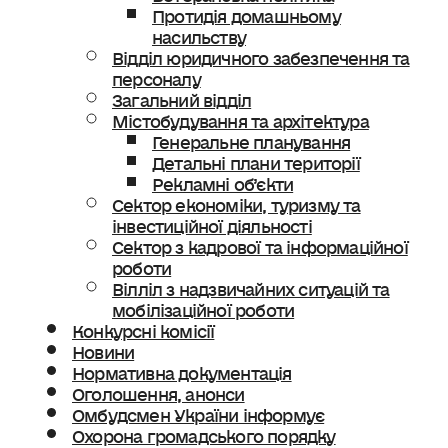
Протидія домашньому
насильству
Відділ юридичного забезпечення та
персоналу
Загальний відділ
Містобудування та архітектура
Генеральне планування
Детальні плани території
Рекламні об’єкти
Сектор економіки, туризму та
інвестиційної діяльності
Сектор з кадрової та інформаційної
роботи
Вілліл з надзвичайних ситуацій та
мобілізаційної роботи
Конкурсні комісії
Новини
Нормативна документація
Оголошення, анонси
Омбудсмен України інформує
Охорона громадського порядку