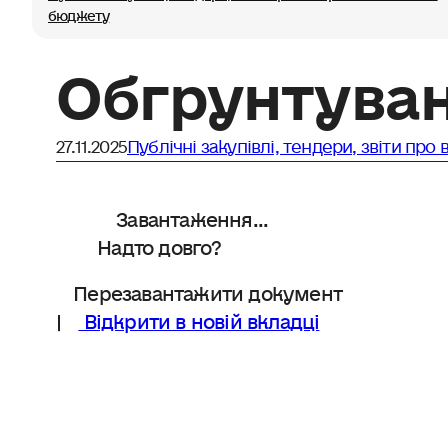
бюджету
Обгрунтува
27.11.2025
Публічні закупівлі, тендери, звіти пр
Завантаження...
Надто довго?
Перезавантажити документ
|
Відкрити в новій вкладці