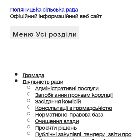
Поляницька сільська рада
Офіційний інформаційний веб сайт
Громада
Діяльність ради
Адміністративні послуги
Запобігання проявам корупції
Засідання комісій
Консультації з громадськістю
Нормативно-правова база
Очищення влади
Проєкти рішень
Публічні закупівлі, тендери, звіти про
використання коштів бюджету