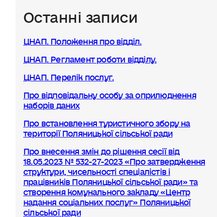
Останні записи
ЦНАП. Положення про відділ.
ЦНАП. Регламент роботи відділу.
ЦНАП. Перелік послуг.
Про відповідальну особу за оприлюднення
наборів даних
Про встановлення туристичного збору на
території Поляницької сільської ради
Про внесення змін до рішення сесії від
18.05.2023 № 532-27-2023 «Про затвердження
структури, чисельності спеціалістів і
працівників Поляницької сільської ради» та
створення комунального закладу «Центр
надання соціальних послуг» Поляницької
сільської ради