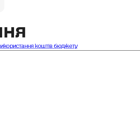
ння
о використання коштів бюджету