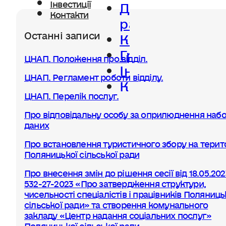
Діяльність
Інвестиції
Контакти
ради
Останні записи
Керівництво
Громада
ЦНАП. Положення про відділ.
Інвестиції
ЦНАП. Регламент роботи відділу.
Контакти
ЦНАП. Перелік послуг.
Про відповідальну особу за оприлюднення набо
даних
Про встановлення туристичного збору на терито
Поляницької сільської ради
Про внесення змін до рішення сесії від 18.05.20
532-27-2023 «Про затвердження структури,
чисельності спеціалістів і працівників Поляниць
сільської ради» та створення комунального
закладу «Центр надання соціальних послуг»
Поляницької сільської ради