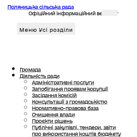
Поляницька сільська рада
Офіційний інформаційний веб сайт
Громада
Діяльність ради
Адміністративні послуги
Запобігання проявам корупції
Засідання комісій
Консультації з громадськістю
Нормативно-правова база
Очищення влади
Проєкти рішень
Публічні закупівлі, тендери, звіти
про використання коштів бюджету