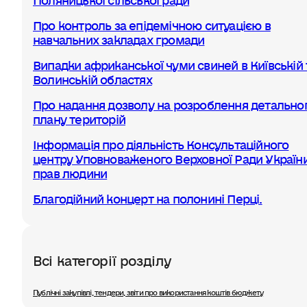
Про контроль за епідемічною ситуацією в
навчальних закладах громади
Випадки африканської чуми свиней в Київській 
Волинській областях
Про надання дозволу на розроблення детально
плану територій
Інформація про діяльність Консультаційного
центру Уповноваженого Верховної Ради України
прав людини
Благодійний концерт на полонині Перці.
Всі категорії розділу
Публічні закупівлі, тендери, звіти про використання коштів бюджету