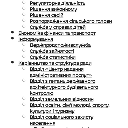
Регуляторна діяльність
Рішення виконкому
Рішення сесій
Розпорядження сільського голови
Служба у справах дітей
Економіка фінанси та транспорт
Інформування
Держпродспоживслужба
Служба зайнятості
Служба статистики
Керівництво та структура ради
Відділ «Центр надання
адміністративних послуг»
Відділ з питань державного
архітектурного будівельного
контролю
Відділ земельних відносин
Відділ освіти, сімʼї молоді, спорту,
культури і туризму
Відділ соціального захисту
населення
Ветеранська політика