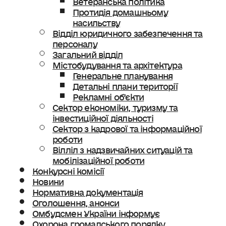
Протидія домашньому
насильству
Відділ юридичного забезпечення та
персоналу
Загальний відділ
Містобудування та архітектура
Генеральне планування
Детальні плани території
Рекламні об’єкти
Сектор економіки, туризму та
інвестиційної діяльності
Сектор з кадрової та інформаційної
роботи
Вілліл з надзвичайних ситуацій та
мобілізаційної роботи
Конкурсні комісії
Новини
Нормативна документація
Оголошення, анонси
Омбудсмен України інформує
Охорона громадського порядку