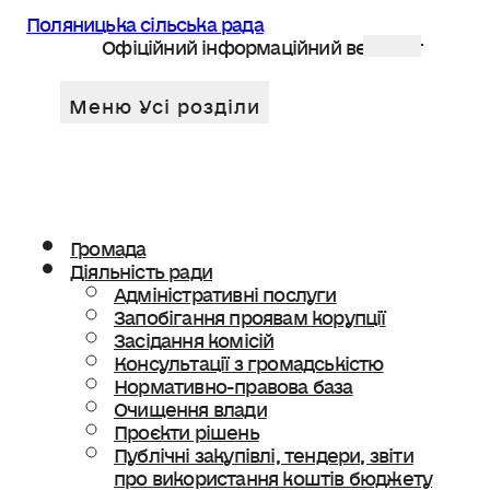
Поляницька сільська рада
Офіційний інформаційний веб сайт
Громада
Діяльність ради
Адміністративні послуги
Запобігання проявам корупції
Засідання комісій
Консультації з громадськістю
Нормативно-правова база
Очищення влади
Проєкти рішень
Публічні закупівлі, тендери, звіти
про використання коштів бюджету