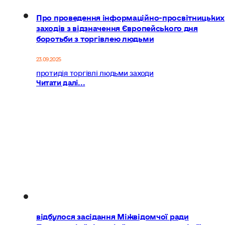
Про проведення інформаційно-просвітницьких
заходів з відзначення Європейського дня
боротьби з торгівлею людьми
23.09.2025
протидія торгівлі людьми заходи
Читати далі...
відбулося засідання Міжвідомчої ради