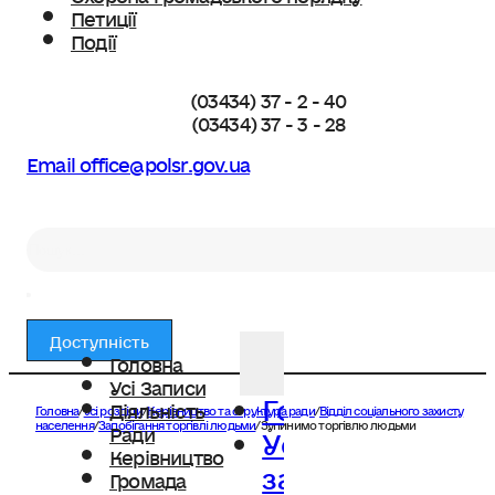
Петиції
Події
(03434) 37 - 2 - 40
(03434) 37 - 3 - 28
Email office@polsr.gov.ua
Пошук
Доступність
Головна
Усі Записи
Головна
Діяльність
Головна
/
Усі розділи
/
Керівництво та структура ради
/
Відділ соціального захисту
Усі
населення
/
Запобігання торгівлі людьми
/
Зупинимо торгівлю людьми
Ради
Керівництво
записи
Громада