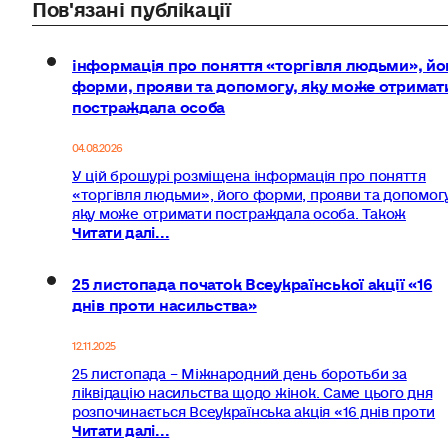
Пов'язані публікації
інформація про поняття «торгівля людьми», йо
форми, прояви та допомогу, яку може отримат
постраждала особа
04.08.2026
У цій брошурі розміщена інформація про поняття
«торгівля людьми», його форми, прояви та допомогу
яку може отримати постраждала особа. Також
Читати далі...
25 листопада початок Всеукраїнської акції «16
днів проти насильства»
12.11.2025
25 листопада – Міжнародний день боротьби за
ліквідацію насильства щодо жінок. Саме цього дня
розпочинається Всеукраїнська акція «16 днів проти
Читати далі...