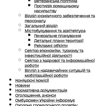
Протидія домашньому
насильству
Відділ юридичного забезпечення та
персоналу
Загальний відділ
Містобудування та архітектура
Генеральне планування
Детальні плани території
Рекламні об’єкти
Сектор економіки, туризму та
інвестиційної діяльності
Сектор з кадрової та інформаційної
роботи
Вілліл з надзвичайних ситуацій та
мобілізаційної роботи
Конкурсні комісії
Новини
Нормативна документація
Оголошення, анонси
Омбудсмен України інформує
Охорона громадського порядку