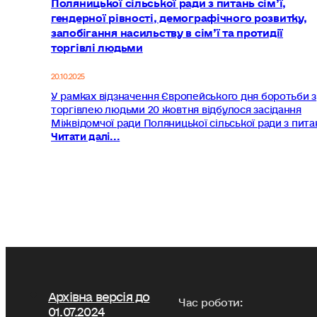
Поляницької сільської ради з питань сім’ї,
гендерної рівності, демографічного розвитку,
запобігання насильству в сім’ї та протидії
торгівлі людьми
20.10.2025
У рамках відзначення Європейського дня боротьби з
торгівлею людьми 20 жовтня відбулося засідання
Міжвідомчої ради Поляницької сільської ради з пита
Читати далі...
Архівна версія до
Час роботи:
01.07.2024