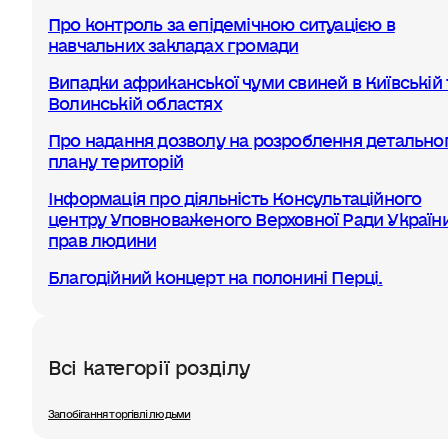
Про контроль за епідемічною ситуацією в
навчальних закладах громади
Випадки африканської чуми свиней в Київській 
Волинській областях
Про надання дозволу на розроблення детально
плану територій
Інформація про діяльність Консультаційного
центру Уповноваженого Верховної Ради України
прав людини
Благодійний концерт на полонині Перці.
Всі категорії розділу
Запобігання торгівлі людьми