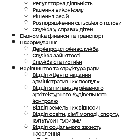
Регуляторна діяльність
Рішення виконкому
Рішення сесій
Розпорядження сільського голови
Служба у справах дітей
Економіка фінанси та транспорт
Інформування
Держпродспоживслужба
Служба зайнятості
Служба статистики
Керівництво та структура ради
Відділ «Центр надання
адміністративних послуг»
Відділ з питань державного
архітектурного будівельного
контролю
Відділ земельних відносин
Відділ освіти, сімʼї молоді, спорту,
культури і туризму
Відділ соціального захисту
населення
Ветеранська політика