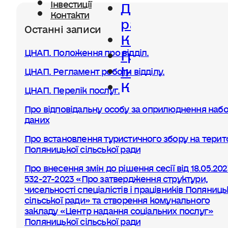
Діяльність
Інвестиції
Контакти
ради
Останні записи
Керівництво
Громада
ЦНАП. Положення про відділ.
Інвестиції
ЦНАП. Регламент роботи відділу.
Контакти
ЦНАП. Перелік послуг.
Про відповідальну особу за оприлюднення набо
даних
Про встановлення туристичного збору на терито
Поляницької сільської ради
Про внесення змін до рішення сесії від 18.05.20
532-27-2023 «Про затвердження структури,
чисельності спеціалістів і працівників Поляниць
сільської ради» та створення комунального
закладу «Центр надання соціальних послуг»
Поляницької сільської ради