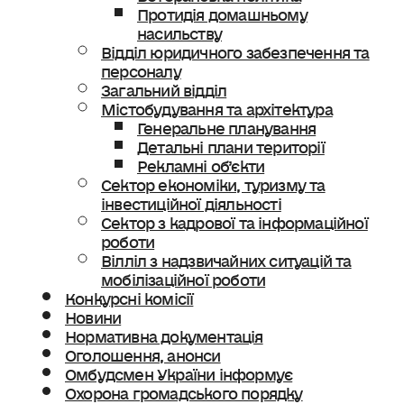
Протидія домашньому
насильству
Відділ юридичного забезпечення та
персоналу
Загальний відділ
Містобудування та архітектура
Генеральне планування
Детальні плани території
Рекламні об’єкти
Сектор економіки, туризму та
інвестиційної діяльності
Сектор з кадрової та інформаційної
роботи
Вілліл з надзвичайних ситуацій та
мобілізаційної роботи
Конкурсні комісії
Новини
Нормативна документація
Оголошення, анонси
Омбудсмен України інформує
Охорона громадського порядку