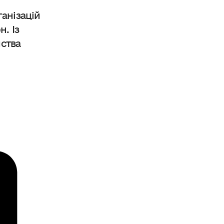
ганізацій
. Із
мства