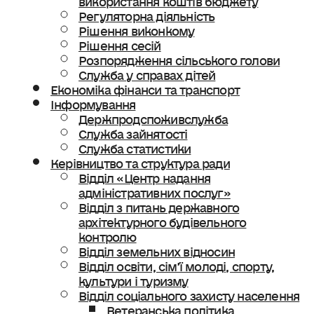
Регуляторна діяльність
Рішення виконкому
Рішення сесій
Розпорядження сільського голови
Служба у справах дітей
Економіка фінанси та транспорт
Інформування
Держпродспоживслужба
Служба зайнятості
Служба статистики
Керівництво та структура ради
Відділ «Центр надання
адміністративних послуг»
Відділ з питань державного
архітектурного будівельного
контролю
Відділ земельних відносин
Відділ освіти, сімʼї молоді, спорту,
культури і туризму
Відділ соціального захисту населення
Ветеранська політика