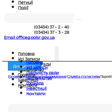
Петиції
Події
Пошук
(03434) 37 - 2 - 40
(03434) 37 - 3 - 28
Email office@polsr.gov.ua
Головна
Усі Записи
Головна
Діяльність Ради
Доступність
Усі записи
Керівництво
Діяльність ради
Громада
Головна
/
Усі розділи
/
Інформування
/
Служба статистики
/
Заробі
Керівництво
Інвестиції
Громада
Контакти
Інвестиції
Контакти