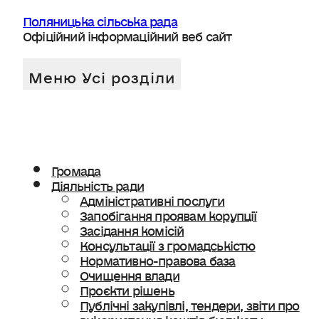
Поляницька сільська рада
Офіційний інформаційний веб сайт
Громада
Діяльність ради
Адміністративні послуги
Запобігання проявам корупції
Засідання комісій
Консультації з громадськістю
Нормативно-правова база
Очищення влади
Проєкти рішень
Публічні закупівлі, тендери, звіти про
використання коштів бюджету