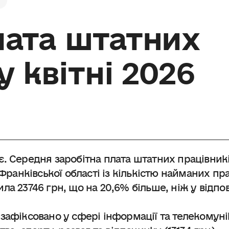
лата штатних
у квітні 2026
. Середня заробітна плата штатних працівник
Франківської області із кількістю найманих пр
овила 23746 грн, що на 20,6% більше, ніж у відп
зафіксовано у сфері інформації та телекомуні
ва, спорту, розваг та відпочинку (13134 грн).