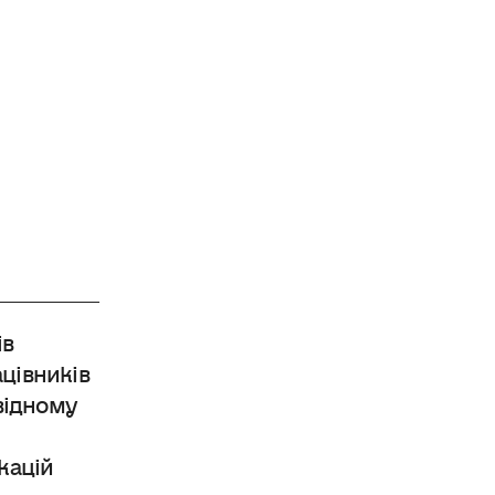
ів
ацівників
овідному
кацій