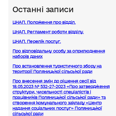
Останні записи
ЦНАП. Положення про відділ.
ЦНАП. Регламент роботи відділу.
ЦНАП. Перелік послуг.
Про відповідальну особу за оприлюднення
наборів даних
Про встановлення туристичного збору на
території Поляницької сільської ради
Про внесення змін до рішення сесії від
18.05.2023 № 532-27-2023 «Про затвердження
структури, чисельності спеціалістів і
працівників Поляницької сільської ради» та
створення комунального закладу «Центр
надання соціальних послуг» Поляницької
сільської ради