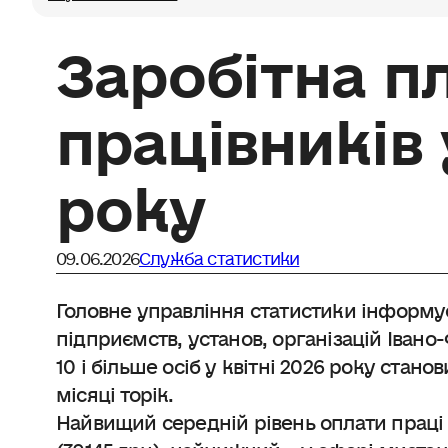
Заробітна п
працівників 
року
09.06.2026
Служба статистики
Головне управління статистики інформує
підприємств, установ, організацій Івано-
10 і більше осіб у квітні 2026 року стан
місяці торік.
Найвищий середній рівень оплати праці 
(39145 грн), найнижчий – у сфері мистецт