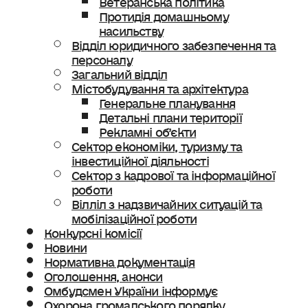
Протидія домашньому
насильству
Відділ юридичного забезпечення та
персоналу
Загальний відділ
Містобудування та архітектура
Генеральне планування
Детальні плани території
Рекламні об’єкти
Сектор економіки, туризму та
інвестиційної діяльності
Сектор з кадрової та інформаційної
роботи
Вілліл з надзвичайних ситуацій та
мобілізаційної роботи
Конкурсні комісії
Новини
Нормативна документація
Оголошення, анонси
Омбудсмен України інформує
Охорона громадського порядку