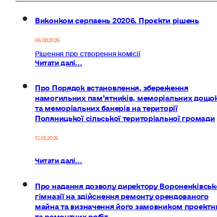
Виконком серпаень 20206. Проєкти рішень
06.08.2026
Рішення про створення комісії
Читати далі...
Про Порядок встановлення, збереження
намогильних пам’ятників, меморіальних дощо
та меморіальних банерів на території
Поляницької сільської територіальної громади
12.05.2026
Читати далі...
Про надання дозволу директору Вороненківськ
гімназії на здійснення ремонту орендованого
майна та визначення його замовником проектн
та ремонтних робіт