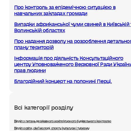
Про контроль за епідемічною ситуацією в
навчальних закладах громади
Випадки африканської чуми свиней в Київській 
Волинській областях
Про надання дозволу на розроблення детально
плану територій
Інформація про діяльність Консультаційного
центру Уповноваженого Верховної Ради України
прав людини
Благодійний концерт на полонині Перці.
Всі категорії розділу
Відділ з питань державного архітектурного будівельного контролю
Відділ освіти, сімʼї молоді, спорту, культури і туризму