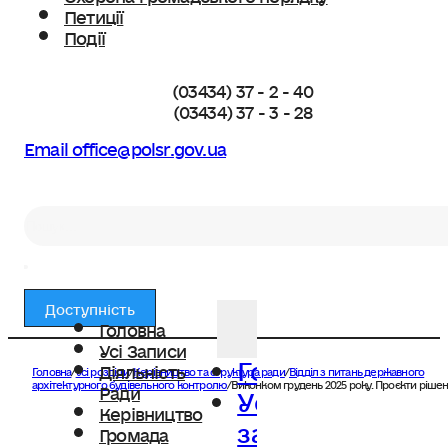
Петиції
Події
(03434) 37 - 2 - 40
(03434) 37 - 3 - 28
Email office@polsr.gov.ua
Пошук
Доступність
Головна
Усі Записи
Головна
Діяльність
Головна
/
Усі розділи
/
Керівництво та структура ради
/
Відділ з питань державного
Усі
архітектурного будівельного контролю
/
Виконком грудень 2025 року. Проєкти рішен
Ради
Керівництво
записи
Громада