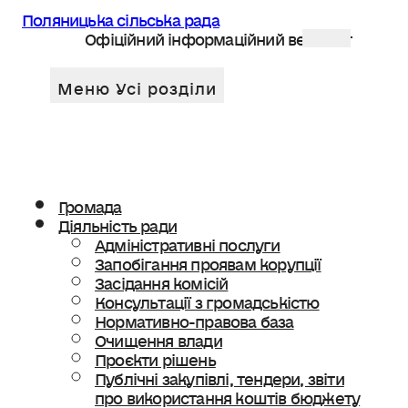
Поляницька сільська рада
Офіційний інформаційний веб сайт
Громада
Діяльність ради
Адміністративні послуги
Запобігання проявам корупції
Засідання комісій
Консультації з громадськістю
Нормативно-правова база
Очищення влади
Проєкти рішень
Публічні закупівлі, тендери, звіти
про використання коштів бюджету