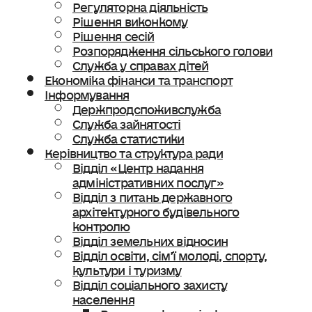
Регуляторна діяльність
Рішення виконкому
Рішення сесій
Розпорядження сільського голови
Служба у справах дітей
Економіка фінанси та транспорт
Інформування
Держпродспоживслужба
Служба зайнятості
Служба статистики
Керівництво та структура ради
Відділ «Центр надання
адміністративних послуг»
Відділ з питань державного
архітектурного будівельного
контролю
Відділ земельних відносин
Відділ освіти, сімʼї молоді, спорту,
культури і туризму
Відділ соціального захисту
населення
Ветеранська політика