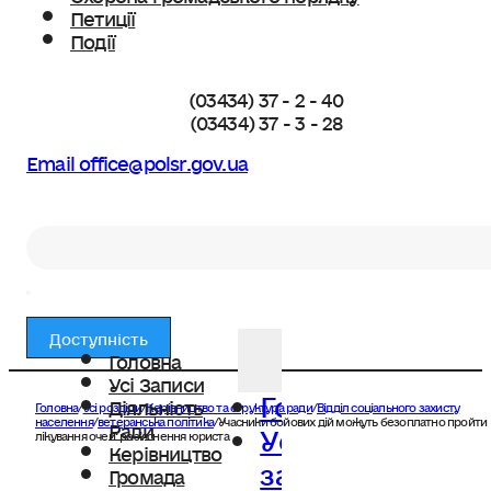
Петиції
Події
(03434) 37 - 2 - 40
(03434) 37 - 3 - 28
Email office@polsr.gov.ua
Пошук
Доступність
Головна
Усі Записи
Головна
Діяльність
Головна
/
Усі розділи
/
Керівництво та структура ради
/
Відділ соціального захисту
Усі
населення
/
ветеранська політика
/
Учасники бойових дій можуть безоплатно пройти
Ради
лікування очей: роз’яснення юриста
Керівництво
записи
Громада