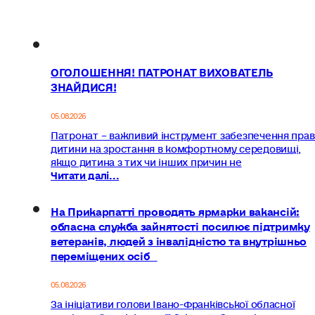
ОГОЛОШЕННЯ! ПАТРОНАТ ВИХОВАТЕЛЬ
ЗНАЙДИСЯ!
05.08.2026
Патронат – важливий інструмент забезпечення прав
дитини на зростання в комфортному середовищі,
якщо дитина з тих чи інших причин не
Читати далі...
На Прикарпатті проводять ярмарки вакансій:
обласна служба зайнятості посилює підтримку
ветеранів, людей з інвалідністю та внутрішньо
переміщених осіб
05.08.2026
За ініціативи голови Івано-Франківської обласної