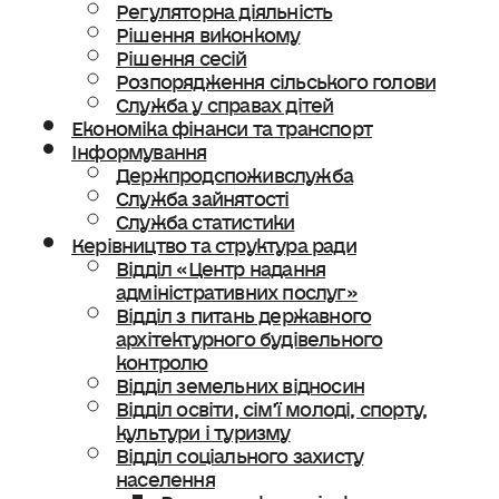
Регуляторна діяльність
Рішення виконкому
Рішення сесій
Розпорядження сільського голови
Служба у справах дітей
Економіка фінанси та транспорт
Інформування
Держпродспоживслужба
Служба зайнятості
Служба статистики
Керівництво та структура ради
Відділ «Центр надання
адміністративних послуг»
Відділ з питань державного
архітектурного будівельного
контролю
Відділ земельних відносин
Відділ освіти, сімʼї молоді, спорту,
культури і туризму
Відділ соціального захисту
населення
Ветеранська політика