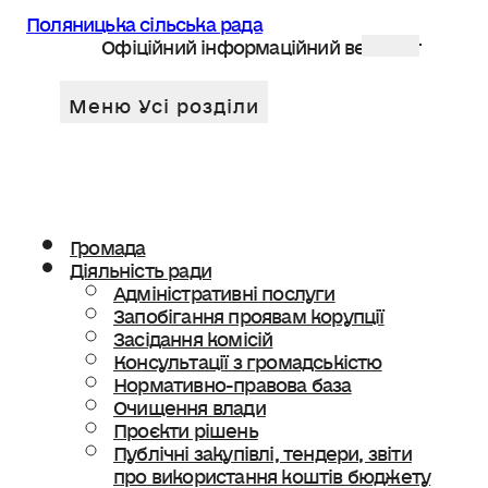
Поляницька сільська рада
Офіційний інформаційний веб сайт
Громада
Діяльність ради
Адміністративні послуги
Запобігання проявам корупції
Засідання комісій
Консультації з громадськістю
Нормативно-правова база
Очищення влади
Проєкти рішень
Публічні закупівлі, тендери, звіти
про використання коштів бюджету