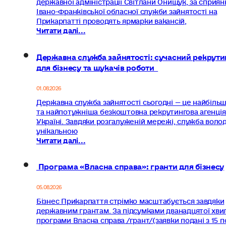
державної адміністрації Світлани Онищук, за сприян
Івано-Франківської обласної служби зайнятості на
Прикарпатті проводять ярмарки вакансій,
Читати далі...
Державна служба зайнятості: сучасний рекрути
для бізнесу та шукачів роботи
01.08.2026
Державна служба зайнятості сьогодні — це найбіль
та найпотужніша безкоштовна рекрутингова агенція
Україні. Завдяки розгалуженій мережі, служба волод
унікальною
Читати далі...
Програма «Власна справа»: гранти для бізнесу
05.08.2026
Бізнес Прикарпаття стрімко масштабується завдяки
державним грантам. За підсумками дванадцятої хви
програми Власна справа /грант/(заявки подані з 15 п