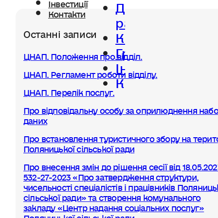
Діяльність
Інвестиції
Контакти
ради
Останні записи
Керівництво
Громада
ЦНАП. Положення про відділ.
Інвестиції
ЦНАП. Регламент роботи відділу.
Контакти
ЦНАП. Перелік послуг.
Про відповідальну особу за оприлюднення набо
даних
Про встановлення туристичного збору на терито
Поляницької сільської ради
Про внесення змін до рішення сесії від 18.05.20
532-27-2023 «Про затвердження структури,
чисельності спеціалістів і працівників Поляниць
сільської ради» та створення комунального
закладу «Центр надання соціальних послуг»
Поляницької сільської ради