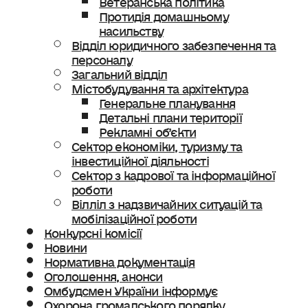
Протидія домашньому
насильству
Відділ юридичного забезпечення та
персоналу
Загальний відділ
Містобудування та архітектура
Генеральне планування
Детальні плани території
Рекламні об’єкти
Сектор економіки, туризму та
інвестиційної діяльності
Сектор з кадрової та інформаційної
роботи
Вілліл з надзвичайних ситуацій та
мобілізаційної роботи
Конкурсні комісії
Новини
Нормативна документація
Оголошення, анонси
Омбудсмен України інформує
Охорона громадського порядку