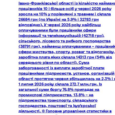
Івано-Франківської області із кількістю найман
працівників 10 і більше осіб у червні 2026 року
зросла на 10% у порівнянні з травнем і склала
26684 грн (по Україні на 5,9% і 32783 грн
відповідно). У червні 2026 року найбільш
оплачуваними були працівники сфери
інформації та телекомунікацій (42718 грн),
сільського, лісового та рибного господарства
(38791 грн), найменш оплачуваними – працівни
сфери мистецтва, спорту, розваг та відпочинку,
заробітна плата яких склала 14313 грн (54% від
середнього рівня по області). Сума
заборгованості із виплати заробітної плати
працівникам підприємств, установ, організацій
області протягом червня збільшилась на 2,3% і 
1 липня 2026 року склала 272,7 млн.грн. Із
загальної суми боргу 76,8% припадає на
промислові підприємства, 13,8% – на
підприємства транспорту, складського
господарства, поштової та кур’єрської
діяльності. © Головне управління статистики в