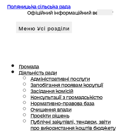
Поляницька сільська рада
Офіційний інформаційний веб сайт
Громада
Діяльність ради
Адміністративні послуги
Запобігання проявам корупції
Засідання комісій
Консультації з громадськістю
Нормативно-правова база
Очищення влади
Проєкти рішень
Публічні закупівлі, тендери, звіти
про використання коштів бюджету