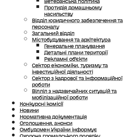
Протидія домашньому
насильству
Відділ юридичного забезпечення та
персоналу
Загальний відділ
Містобудування та архітектура
Генеральне планування
Детальні плани території
Рекламні об’єкти
Сектор економіки, туризму та
інвестиційної діяльності
Сектор з кадрової та інформаційної
роботи
Вілліл з надзвичайних ситуацій та
мобілізаційної роботи
Конкурсні комісії
Новини
Нормативна документація
Оголошення, анонси
Омбудсмен України інформує
Охорона громадського порядку