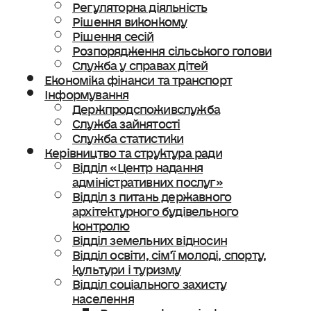
Регуляторна діяльність
Рішення виконкому
Рішення сесій
Розпорядження сільського голови
Служба у справах дітей
Економіка фінанси та транспорт
Інформування
Держпродспоживслужба
Служба зайнятості
Служба статистики
Керівництво та структура ради
Відділ «Центр надання
адміністративних послуг»
Відділ з питань державного
архітектурного будівельного
контролю
Відділ земельних відносин
Відділ освіти, сімʼї молоді, спорту,
культури і туризму
Відділ соціального захисту
населення
Ветеранська політика