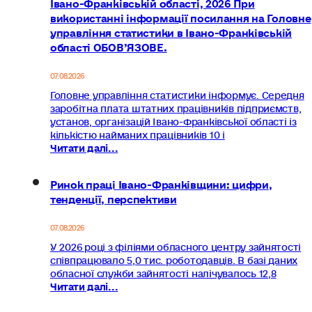
Івано-Франківській області, 2026 При
використанні інформації посилання на Головне
управління статистики в Івано-Франківській
області ОБОВ’ЯЗОВЕ.
07.08.2026
Головне управління статистики інформує. Середня
заробітна плата штатних працівників підприємств,
установ, організацій Івано-Франківської області із
кількістю найманих працівників 10 і
Читати далі...
Ринок праці Івано-Франківщини: цифри,
тенденції, перспективи
07.08.2026
У 2026 році з філіями обласного центру зайнятості
співпрацювало 5,0 тис. роботодавців. В базі даних
обласної служби зайнятості налічувалось 12,8
Читати далі...