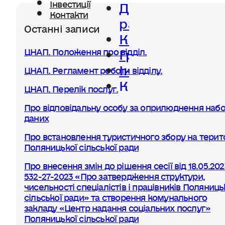
Діяльність
Інвестиції
Контакти
ради
Останні записи
Керівництво
Громада
ЦНАП. Положення про відділ.
Інвестиції
ЦНАП. Регламент роботи відділу.
Контакти
ЦНАП. Перелік послуг.
Про відповідальну особу за оприлюднення набо
даних
Про встановлення туристичного збору на терито
Поляницької сільської ради
Про внесення змін до рішення сесії від 18.05.20
532-27-2023 «Про затвердження структури,
чисельності спеціалістів і працівників Поляниць
сільської ради» та створення комунального
закладу «Центр надання соціальних послуг»
Поляницької сільської ради