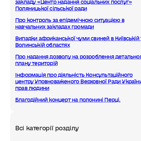
закладу «Центр надання соціальних послуг»
Поляницької сільської ради
Про контроль за епідемічною ситуацією в
навчальних закладах громади
Випадки африканської чуми свиней в Київській 
Волинській областях
Про надання дозволу на розроблення детально
плану територій
Інформація про діяльність Консультаційного
центру Уповноваженого Верховної Ради України
прав людини
Благодійний концерт на полонині Перці.
Всі категорії розділу