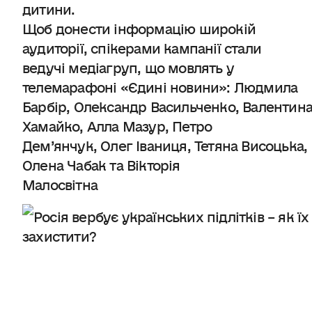
дитини.
Щоб донести інформацію широкій
аудиторії, спікерами кампанії стали
ведучі медіагруп, що мовлять у
телемарафоні «Єдині новини»: Людмила
Барбір, Олександр Васильченко, Валентин
Хамайко, Алла Мазур, Петро
Дем’янчук, Олег Іваниця, Тетяна Висоцька,
Олена Чабак та Вікторія
Малосвітна