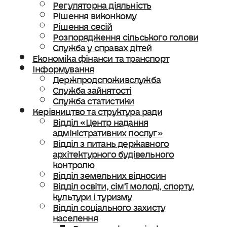
Регуляторна діяльність
Рішення виконкому
Рішення сесій
Розпорядження сільського голови
Служба у справах дітей
Економіка фінанси та транспорт
Інформування
Держпродспоживслужба
Служба зайнятості
Служба статистики
Керівництво та структура ради
Відділ «Центр надання
адміністративних послуг»
Відділ з питань державного
архітектурного будівельного
контролю
Відділ земельних відносин
Відділ освіти, сімʼї молоді, спорту,
культури і туризму
Відділ соціального захисту
населення
Ветеранська політика