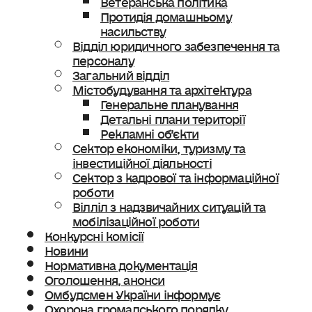
Протидія домашньому
насильству
Відділ юридичного забезпечення та
персоналу
Загальний відділ
Містобудування та архітектура
Генеральне планування
Детальні плани території
Рекламні об’єкти
Сектор економіки, туризму та
інвестиційної діяльності
Сектор з кадрової та інформаційної
роботи
Вілліл з надзвичайних ситуацій та
мобілізаційної роботи
Конкурсні комісії
Новини
Нормативна документація
Оголошення, анонси
Омбудсмен України інформує
Охорона громадського порядку