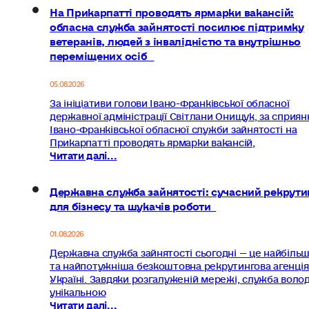
На Прикарпатті проводять ярмарки вакансій:
обласна служба зайнятості посилює підтримку
ветеранів, людей з інвалідністю та внутрішньо
переміщених осіб
05.08.2026
За ініціативи голови Івано-Франківської обласної
державної адміністрації Світлани Онищук, за сприян
Івано-Франківської обласної служби зайнятості на
Прикарпатті проводять ярмарки вакансій,
Читати далі...
Державна служба зайнятості: сучасний рекрути
для бізнесу та шукачів роботи
01.08.2026
Державна служба зайнятості сьогодні — це найбіль
та найпотужніша безкоштовна рекрутингова агенція
Україні. Завдяки розгалуженій мережі, служба волод
унікальною
Читати далі...