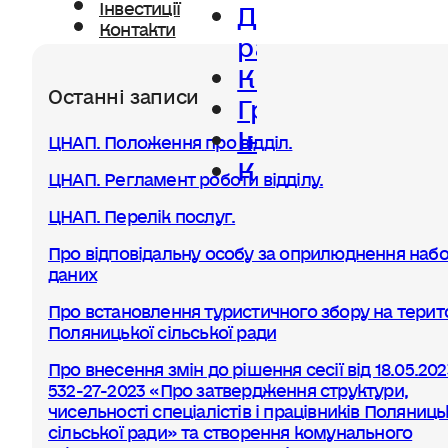
Діяльність
Інвестиції
Контакти
ради
Керівництво
Останні записи
Громада
Інвестиції
ЦНАП. Положення про відділ.
Контакти
ЦНАП. Регламент роботи відділу.
ЦНАП. Перелік послуг.
Про відповідальну особу за оприлюднення набо
даних
Про встановлення туристичного збору на терито
Поляницької сільської ради
Про внесення змін до рішення сесії від 18.05.20
532-27-2023 «Про затвердження структури,
чисельності спеціалістів і працівників Поляниць
сільської ради» та створення комунального