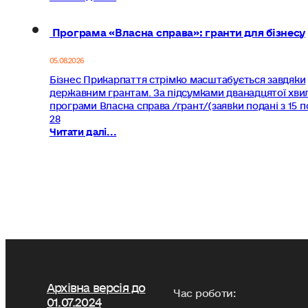
Програма «Власна справа»: гранти для бізнесу
05.08.2026
Бізнес Прикарпаття стрімко масштабується завдяки
державним грантам. За підсумками дванадцятої хви
програми Власна справа /грант/(заявки подані з 15 п
28
Читати далі...
Архівна версія до
Час роботи:
01.07.2024