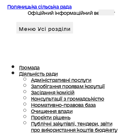
Поляницька сільська рада
Офіційний інформаційний веб сайт
Громада
Діяльність ради
Адміністративні послуги
Запобігання проявам корупції
Засідання комісій
Консультації з громадськістю
Нормативно-правова база
Очищення влади
Проєкти рішень
Публічні закупівлі, тендери, звіти
про використання коштів бюджету