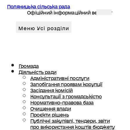
Поляницька сільська рада
Офіційний інформаційний веб сайт
Громада
Діяльність ради
Адміністративні послуги
Запобігання проявам корупції
Засідання комісій
Консультації з громадськістю
Нормативно-правова база
Очищення влади
Проєкти рішень
Публічні закупівлі, тендери, звіти
про використання коштів бюджету