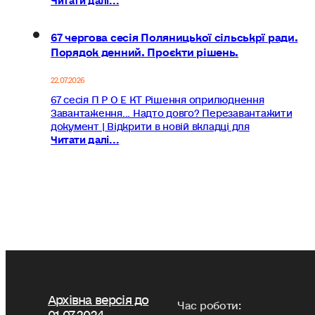
67 чергова сесія Поляницької сільськрї ради.
Порядок денний. Проєкти рішень.
22.07.2026
67 сесія П Р О Е КТ Рішення оприлюднення
Завантаження... Надто довго? Перезавантажити
документ | Відкрити в новій вкладці для
Читати далі...
Архівна версія до
Час роботи:
01.07.2024