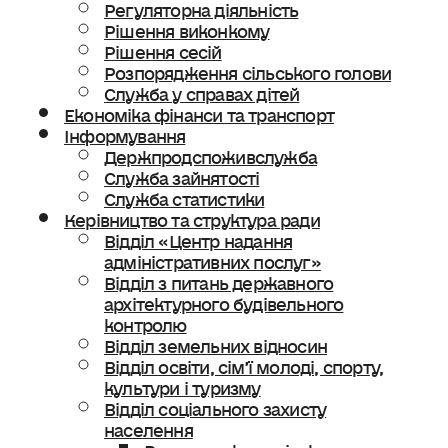
Регуляторна діяльність
Рішення виконкому
Рішення сесій
Розпорядження сільського голови
Служба у справах дітей
Економіка фінанси та транспорт
Інформування
Держпродспоживслужба
Служба зайнятості
Служба статистики
Керівництво та структура ради
Відділ «Центр надання
адміністративних послуг»
Відділ з питань державного
архітектурного будівельного
контролю
Відділ земельних відносин
Відділ освіти, сімʼї молоді, спорту,
культури і туризму
Відділ соціального захисту
населення
Ветеранська політика