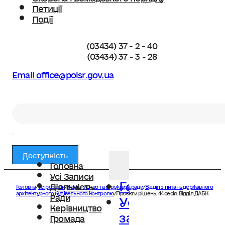
Петиції
Події
(03434) 37 - 2 - 40
(03434) 37 - 3 - 28
Email office@polsr.gov.ua
Пошук
Доступність
Головна
Усі Записи
Головна
Діяльність
Головна
/
Усі розділи
/
Керівництво та структура ради
/
Відділ з питань державного
Усі
архітектурного будівельного контролю
/
Проєкти рішень. 44 сесія. Відділ ДАБК
Ради
Керівництво
записи
Громада