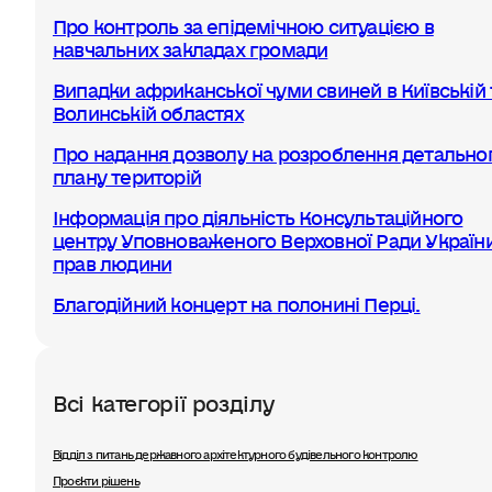
Про контроль за епідемічною ситуацією в
навчальних закладах громади
Випадки африканської чуми свиней в Київській 
Волинській областях
Про надання дозволу на розроблення детально
плану територій
Інформація про діяльність Консультаційного
центру Уповноваженого Верховної Ради України
прав людини
Благодійний концерт на полонині Перці.
Всі категорії розділу
Відділ з питань державного архітектурного будівельного контролю
Проєкти рішень