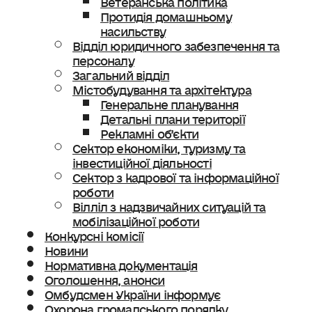
Протидія домашньому
насильству
Відділ юридичного забезпечення та
персоналу
Загальний відділ
Містобудування та архітектура
Генеральне планування
Детальні плани території
Рекламні об’єкти
Сектор економіки, туризму та
інвестиційної діяльності
Сектор з кадрової та інформаційної
роботи
Вілліл з надзвичайних ситуацій та
мобілізаційної роботи
Конкурсні комісії
Новини
Нормативна документація
Оголошення, анонси
Омбудсмен України інформує
Охорона громадського порядку