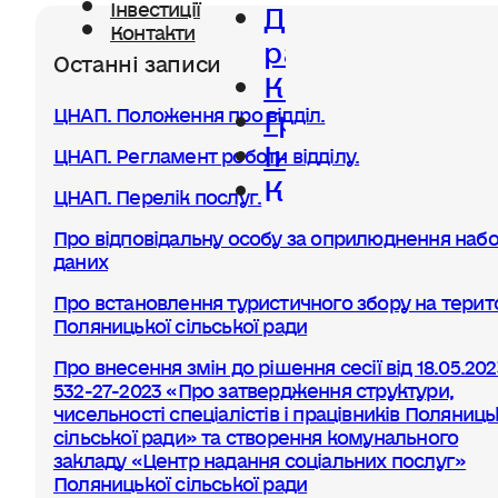
Діяльність
Інвестиції
Контакти
ради
Останні записи
Керівництво
Громада
ЦНАП. Положення про відділ.
Інвестиції
ЦНАП. Регламент роботи відділу.
Контакти
ЦНАП. Перелік послуг.
Про відповідальну особу за оприлюднення набо
даних
Про встановлення туристичного збору на терито
Поляницької сільської ради
Про внесення змін до рішення сесії від 18.05.20
532-27-2023 «Про затвердження структури,
чисельності спеціалістів і працівників Поляниць
сільської ради» та створення комунального
закладу «Центр надання соціальних послуг»
Поляницької сільської ради