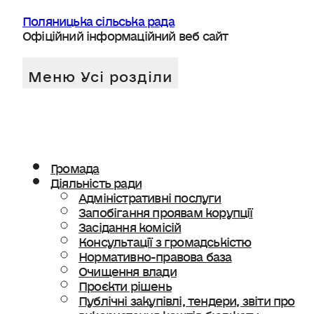
Поляницька сільська рада
Офіційний інформаційний веб сайт
Громада
Діяльність ради
Адміністративні послуги
Запобігання проявам корупції
Засідання комісій
Консультації з громадськістю
Нормативно-правова база
Очищення влади
Проєкти рішень
Публічні закупівлі, тендери, звіти про
використання коштів бюджету