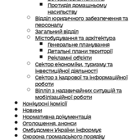
Протидія домашньому
насильству
Відділ юридичного забезпечення та
персоналу
Загальний відділ
Містобудування та архітектура
Генеральне планування
Детальні плани території
Рекламні об’єкти
Сектор економіки, туризму та
інвестиційної діяльності
Сектор з кадрової та інформаційної
роботи
Вілліл з надзвичайних ситуацій та
мобілізаційної роботи
Конкурсні комісії
Новини
Нормативна документація
Оголошення, анонси
Омбудсмен України інформує
Охорона громадського порядку