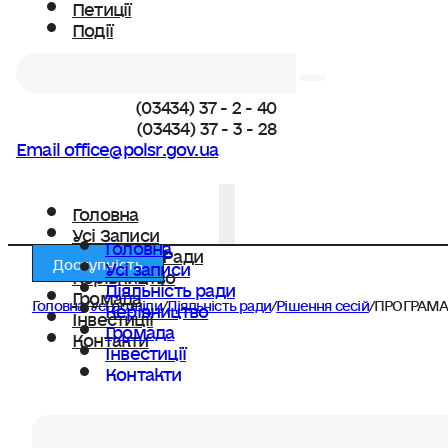
Петиції
Події
Пошук
(03434) 37 - 2 - 40
(03434) 37 - 3 - 28
Email office@polsr.gov.ua
Головна
Усі Записи
Головна
Діяльність Ради
Доступність
Усі записи
Керівництво
Діяльність ради
Громада
Головна
/
Усі розділи
/
Діяльність ради
/
Рішення сесій
/
ПРОГРАМА р
Керівництво
Інвестиції
Громада
Контакти
Інвестиції
Контакти