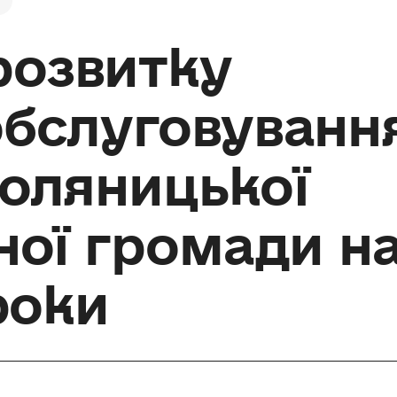
озвитку
обслуговуванн
оляницької
ної громади н
роки