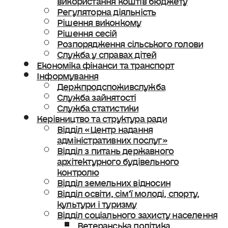
Регуляторна діяльність
Рішення виконкому
Рішення сесій
Розпорядження сільського голови
Служба у справах дітей
Економіка фінанси та транспорт
Інформування
Держпродспоживслужба
Служба зайнятості
Служба статистики
Керівництво та структура ради
Відділ «Центр надання
адміністративних послуг»
Відділ з питань державного
архітектурного будівельного
контролю
Відділ земельних відносин
Відділ освіти, сімʼї молоді, спорту,
культури і туризму
Відділ соціального захисту населення
Ветеранська політика