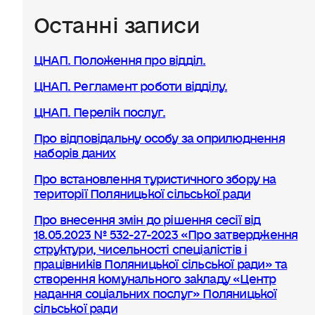
Останні записи
ЦНАП. Положення про відділ.
ЦНАП. Регламент роботи відділу.
ЦНАП. Перелік послуг.
Про відповідальну особу за оприлюднення
наборів даних
Про встановлення туристичного збору на
території Поляницької сільської ради
Про внесення змін до рішення сесії від
18.05.2023 № 532-27-2023 «Про затвердження
структури, чисельності спеціалістів і
працівників Поляницької сільської ради» та
створення комунального закладу «Центр
надання соціальних послуг» Поляницької
сільської ради