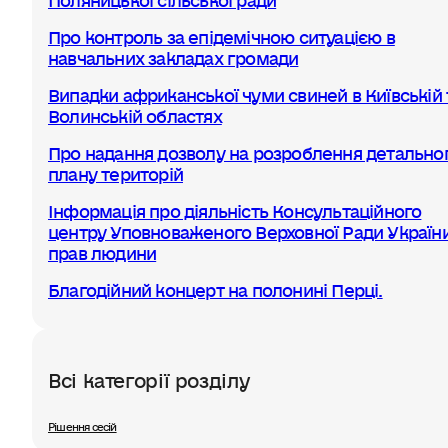
Про контроль за епідемічною ситуацією в
навчальних закладах громади
Випадки африканської чуми свиней в Київській 
Волинській областях
Про надання дозволу на розроблення детально
плану територій
Інформація про діяльність Консультаційного
центру Уповноваженого Верховної Ради України
прав людини
Благодійний концерт на полонині Перці.
Всі категорії розділу
Рішення сесій