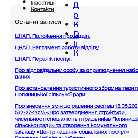
Діяльність
Інвестиції
Контакти
ради
Останні записи
Керівництво
Громада
ЦНАП. Положення про відділ.
Інвестиції
ЦНАП. Регламент роботи відділу.
Контакти
ЦНАП. Перелік послуг.
Про відповідальну особу за оприлюднення набо
даних
Про встановлення туристичного збору на терито
Поляницької сільської ради
Про внесення змін до рішення сесії від 18.05.20
532-27-2023 «Про затвердження структури,
чисельності спеціалістів і працівників Поляниць
сільської ради» та створення комунального
закладу «Центр надання соціальних послуг»
Поляницької сільської ради