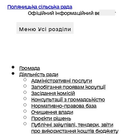
Поляницька сільська рада
Офіційний інформаційний веб сайт
Громада
Діяльність ради
Адміністративні послуги
Запобігання проявам корупції
Засідання комісій
Консультації з громадськістю
Нормативно-правова база
Очищення влади
Проєкти рішень
Публічні закупівлі, тендери, звіти
про використання коштів бюджету