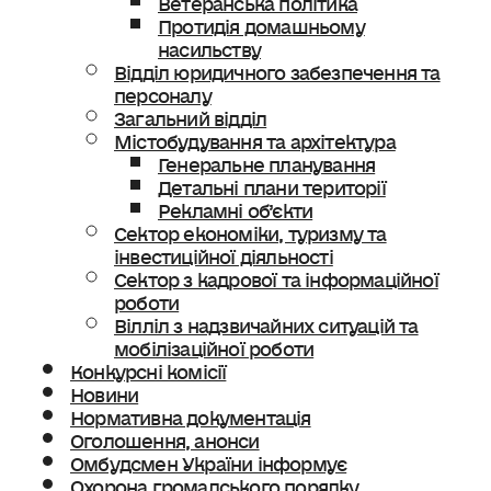
Протидія домашньому
насильству
Відділ юридичного забезпечення та
персоналу
Загальний відділ
Містобудування та архітектура
Генеральне планування
Детальні плани території
Рекламні об’єкти
Сектор економіки, туризму та
інвестиційної діяльності
Сектор з кадрової та інформаційної
роботи
Вілліл з надзвичайних ситуацій та
мобілізаційної роботи
Конкурсні комісії
Новини
Нормативна документація
Оголошення, анонси
Омбудсмен України інформує
Охорона громадського порядку