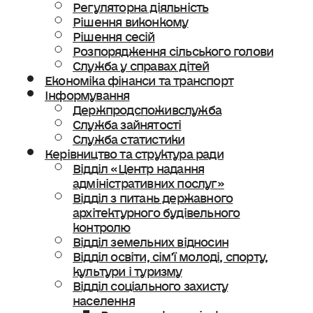
Регуляторна діяльність
Рішення виконкому
Рішення сесій
Розпорядження сільського голови
Служба у справах дітей
Економіка фінанси та транспорт
Інформування
Держпродспоживслужба
Служба зайнятості
Служба статистики
Керівництво та структура ради
Відділ «Центр надання
адміністративних послуг»
Відділ з питань державного
архітектурного будівельного
контролю
Відділ земельних відносин
Відділ освіти, сімʼї молоді, спорту,
культури і туризму
Відділ соціального захисту
населення
Ветеранська політика