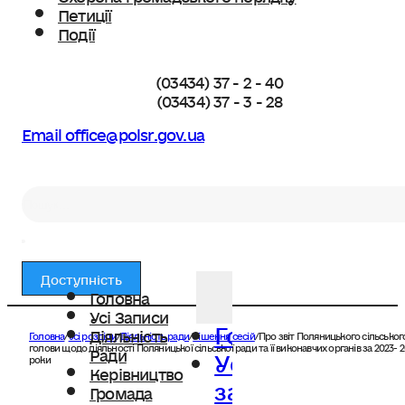
Петиції
Події
(03434) 37 - 2 - 40
(03434) 37 - 3 - 28
Email office@polsr.gov.ua
Пошук
Доступність
Головна
Усі Записи
Головна
Діяльність
Головна
/
Усі розділи
/
Діяльність ради
/
Рішення сесій
/
Про звіт Поляницького сільськог
Усі
голови щодо діяльності Поляницької сільської ради та її виконавчих органів за 2023- 
Ради
роки
Керівництво
записи
Громада