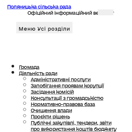
Поляницька сільська рада
Офіційний інформаційний веб сайт
Громада
Діяльність ради
Адміністративні послуги
Запобігання проявам корупції
Засідання комісій
Консультації з громадськістю
Нормативно-правова база
Очищення влади
Проєкти рішень
Публічні закупівлі, тендери, звіти
про використання коштів бюджету