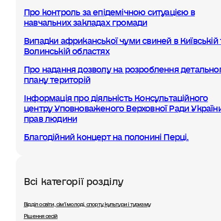
Про контроль за епідемічною ситуацією в
навчальних закладах громади
Випадки африканської чуми свиней в Київській 
Волинській областях
Про надання дозволу на розроблення детально
плану територій
Інформація про діяльність Консультаційного
центру Уповноваженого Верховної Ради України
прав людини
Благодійний концерт на полонині Перці.
Всі категорії розділу
Відділ освіти, сімʼї молоді, спорту, культури і туризму
Рішення сесій