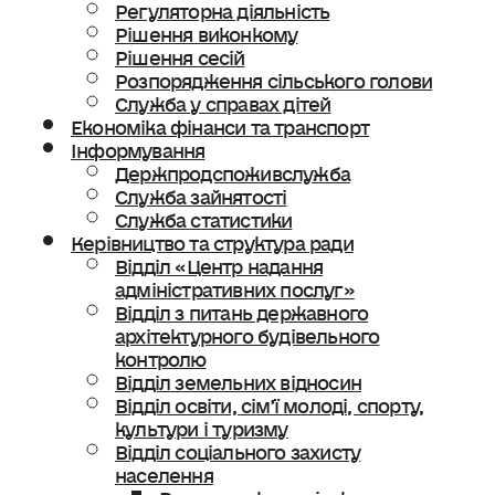
Регуляторна діяльність
Рішення виконкому
Рішення сесій
Розпорядження сільського голови
Служба у справах дітей
Економіка фінанси та транспорт
Інформування
Держпродспоживслужба
Служба зайнятості
Служба статистики
Керівництво та структура ради
Відділ «Центр надання
адміністративних послуг»
Відділ з питань державного
архітектурного будівельного
контролю
Відділ земельних відносин
Відділ освіти, сімʼї молоді, спорту,
культури і туризму
Відділ соціального захисту
населення
Ветеранська політика