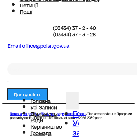
Петиції
Події
(03434) 37 - 2 - 40
(03434) 37 - 3 - 28
Email office@polsr.gov.ua
Пошук
Доступність
Головна
Усі Записи
Головна
Діяльність
Головна
/
Усі розділи
/
Діяльність ради
/
Рішення сесій
/
Про затвердження Програми
Усі
розвитку освіти Поляницької сільської радина 2026-2030 роки
Ради
Керівництво
записи
Громада