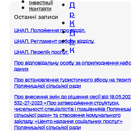
Діяльність
Інвестиції
Контакти
ради
Останні записи
Керівництво
Громада
ЦНАП. Положення про відділ.
Інвестиції
ЦНАП. Регламент роботи відділу.
Контакти
ЦНАП. Перелік послуг.
Про відповідальну особу за оприлюднення набо
даних
Про встановлення туристичного збору на терито
Поляницької сільської ради
Про внесення змін до рішення сесії від 18.05.20
532-27-2023 «Про затвердження структури,
чисельності спеціалістів і працівників Поляниць
сільської ради» та створення комунального
закладу «Центр надання соціальних послуг»
Поляницької сільської ради