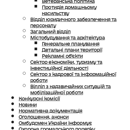
Протидія домашньому
насильству
Відділ юридичного забезпечення та
персоналу
Загальний відділ
Містобудування та архітектура
Генеральне планування
Детальні плани території
Рекламні об’єкти
Сектор економіки, туризму та
інвестиційної діяльності
Сектор з кадрової та інформаційної
роботи
Вілліл з надзвичайних ситуацій та
мобілізаційної роботи
Конкурсні комісії
Новини
Нормативна документація
Оголошення, анонси
Омбудсмен України інформує
Охорона громадського порядку