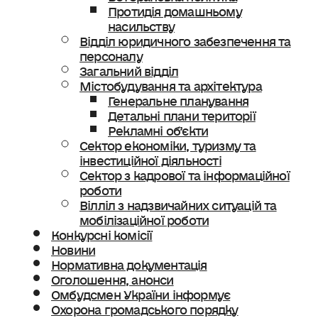
Протидія домашньому
насильству
Відділ юридичного забезпечення та
персоналу
Загальний відділ
Містобудування та архітектура
Генеральне планування
Детальні плани території
Рекламні об’єкти
Сектор економіки, туризму та
інвестиційної діяльності
Сектор з кадрової та інформаційної
роботи
Вілліл з надзвичайних ситуацій та
мобілізаційної роботи
Конкурсні комісії
Новини
Нормативна документація
Оголошення, анонси
Омбудсмен України інформує
Охорона громадського порядку