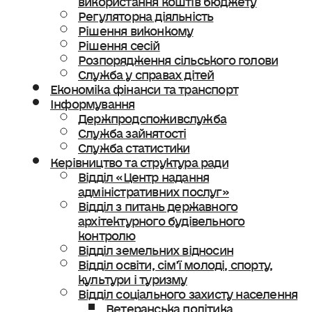
Регуляторна діяльність
Рішення виконкому
Рішення сесій
Розпорядження сільського голови
Служба у справах дітей
Економіка фінанси та транспорт
Інформування
Держпродспоживслужба
Служба зайнятості
Служба статистики
Керівництво та структура ради
Відділ «Центр надання
адміністративних послуг»
Відділ з питань державного
архітектурного будівельного
контролю
Відділ земельних відносин
Відділ освіти, сімʼї молоді, спорту,
культури і туризму
Відділ соціального захисту населення
Ветеранська політика