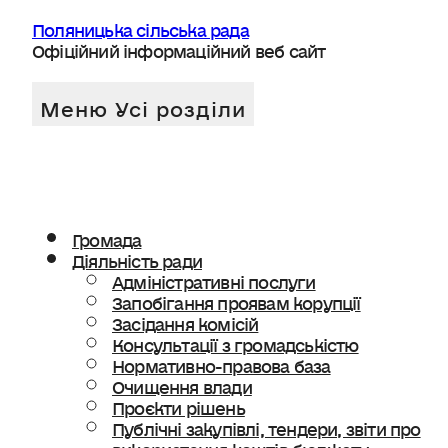
Поляницька сільська рада
Офіційний інформаційний веб сайт
Громада
Діяльність ради
Адміністративні послуги
Запобігання проявам корупції
Засідання комісій
Консультації з громадськістю
Нормативно-правова база
Очищення влади
Проєкти рішень
Публічні закупівлі, тендери, звіти про
використання коштів бюджету