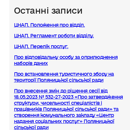
Останні записи
ЦНАП. Положення про відділ.
ЦНАП. Регламент роботи відділу.
ЦНАП. Перелік послуг.
Про відповідальну особу за оприлюднення
наборів даних
Про встановлення туристичного збору на
території Поляницької сільської ради
Про внесення змін до рішення сесії від
18.05.2023 № 532-27-2023 «Про затвердження
структури, чисельності спеціалістів і
працівників Поляницької сільської ради» та
створення комунального закладу «Центр
надання соціальних послуг» Поляницької
сільської ради