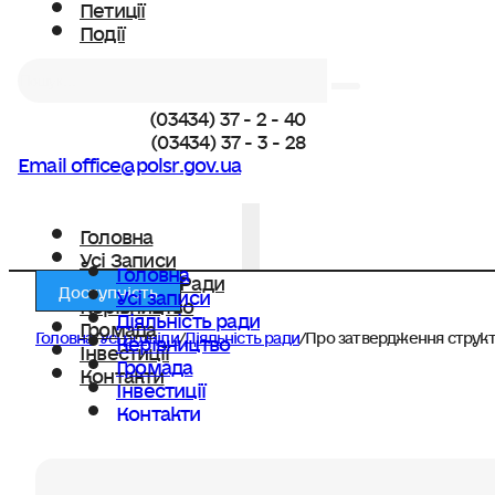
Петиції
Події
Пошук
(03434) 37 - 2 - 40
(03434) 37 - 3 - 28
Email office@polsr.gov.ua
Головна
Усі Записи
Головна
Діяльність Ради
Доступність
Усі записи
Керівництво
Діяльність ради
Громада
Головна
/
Усі розділи
/
Діяльність ради
/
Про затвердження структур
Керівництво
Інвестиції
Громада
Контакти
Інвестиції
Контакти