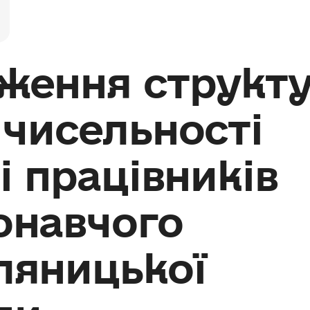
ження структ
 чисельності
 і працівників
онавчого
ляницької
ди