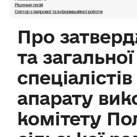
Рішення сесій
Сектор з кадрової та інформаційної роботи
Про затверд
та загальної
спеціалістів
апарату вик
комітету По
сільської ра