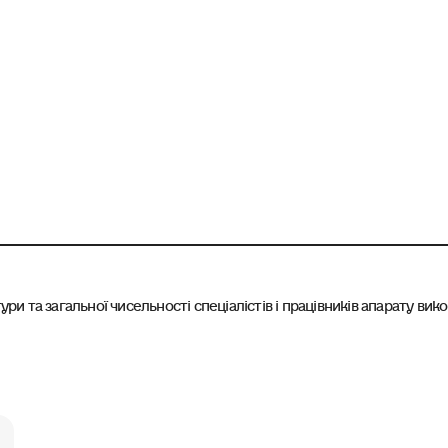
и та загальної чисельності спеціалістів і працівників апарату вик