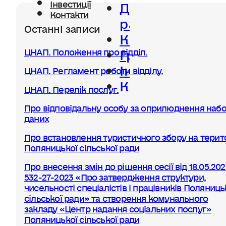
Діяльність
Інвестиції
Контакти
ради
Останні записи
Керівництво
Громада
ЦНАП. Положення про відділ.
Інвестиції
ЦНАП. Регламент роботи відділу.
Контакти
ЦНАП. Перелік послуг.
Про відповідальну особу за оприлюднення набо
даних
Про встановлення туристичного збору на терито
Поляницької сільської ради
Про внесення змін до рішення сесії від 18.05.20
532-27-2023 «Про затвердження структури,
чисельності спеціалістів і працівників Поляниць
сільської ради» та створення комунального
закладу «Центр надання соціальних послуг»
Поляницької сільської ради