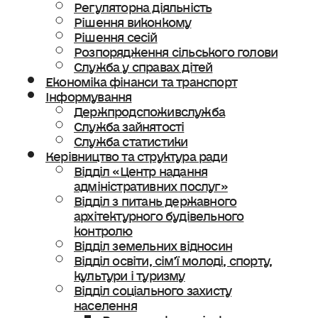
Регуляторна діяльність
Рішення виконкому
Рішення сесій
Розпорядження сільського голови
Служба у справах дітей
Економіка фінанси та транспорт
Інформування
Держпродспоживслужба
Служба зайнятості
Служба статистики
Керівництво та структура ради
Відділ «Центр надання
адміністративних послуг»
Відділ з питань державного
архітектурного будівельного
контролю
Відділ земельних відносин
Відділ освіти, сімʼї молоді, спорту,
культури і туризму
Відділ соціального захисту
населення
Ветеранська політика