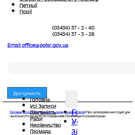
Петиції
Події
(03434) 37 - 2 - 40
(03434) 37 - 3 - 28
Email office@polsr.gov.ua
Пошук
Доступність
Головна
Усі Записи
Головна
Діяльність
Головна
/
Усі розділи
/
Діяльність ради
/
Рішення сесій
/
Про затвердження структури
Усі
чисельності спеціалістів і працівників Поляницької сільської ради
Ради
Керівництво
записи
Громада