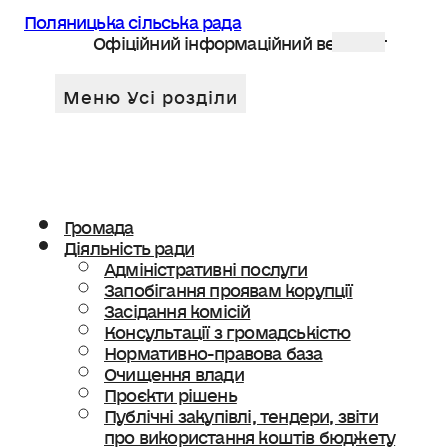
Поляницька сільська рада
Офіційний інформаційний веб сайт
Громада
Діяльність ради
Адміністративні послуги
Запобігання проявам корупції
Засідання комісій
Консультації з громадськістю
Нормативно-правова база
Очищення влади
Проєкти рішень
Публічні закупівлі, тендери, звіти
про використання коштів бюджету