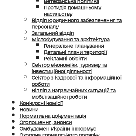
Протидія домашньому
насильству
Відділ юридичного забезпечення та
персоналу
Загальний відділ
Містобудування та архітектура
Генеральне планування
Детальні плани території
Рекламні об’єкти
Сектор економіки, туризму та
інвестиційної діяльності
Сектор з кадрової та інформаційної
роботи
Вілліл з надзвичайних ситуацій та
мобілізаційної роботи
Конкурсні комісії
Новини
Нормативна документація
Оголошення, анонси
Омбудсмен України інформує
Охорона громадського порядку