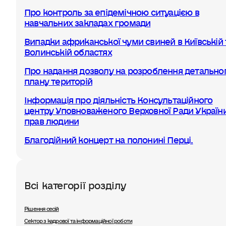
Про контроль за епідемічною ситуацією в
навчальних закладах громади
Випадки африканської чуми свиней в Київській 
Волинській областях
Про надання дозволу на розроблення детально
плану територій
Інформація про діяльність Консультаційного
центру Уповноваженого Верховної Ради України
прав людини
Благодійний концерт на полонині Перці.
Всі категорії розділу
Рішення сесій
Сектор з кадрової та інформаційної роботи