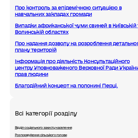
Про контроль за епідемічною ситуацією в
навчальних закладах громади
Випадки африканської чуми свиней в Київській 
Волинській областях
Про надання дозволу на розроблення детально
плану територій
Інформація про діяльність Консультаційного
центру Уповноваженого Верховної Ради України
прав людини
Благодійний концерт на полонині Перці.
Всі категорії розділу
Відділ соціального захисту населення
Розпорядження сільського голови