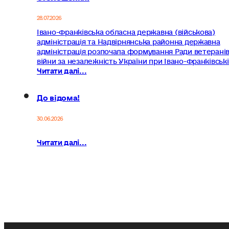
28.07.2026
Івано-Франківська обласна державна (військова)
адміністрація та Надвірнянська районна державна
адміністрація розпочала формування Ради ветерані
війни за незалежність України при Івано-Франківськ
Читати далі...
До відома!
30.06.2026
Читати далі...