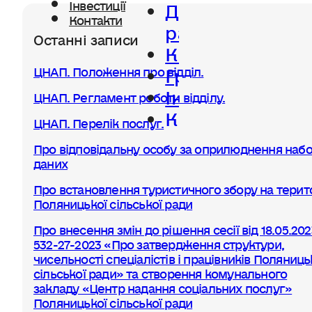
Діяльність
Інвестиції
Контакти
ради
Останні записи
Керівництво
Громада
ЦНАП. Положення про відділ.
Інвестиції
ЦНАП. Регламент роботи відділу.
Контакти
ЦНАП. Перелік послуг.
Про відповідальну особу за оприлюднення набо
даних
Про встановлення туристичного збору на терито
Поляницької сільської ради
Про внесення змін до рішення сесії від 18.05.20
532-27-2023 «Про затвердження структури,
чисельності спеціалістів і працівників Поляниць
сільської ради» та створення комунального
закладу «Центр надання соціальних послуг»
Поляницької сільської ради