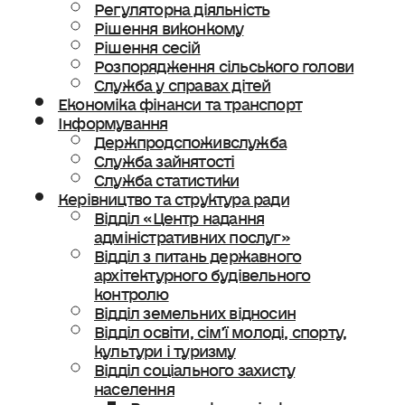
Регуляторна діяльність
Рішення виконкому
Рішення сесій
Розпорядження сільського голови
Служба у справах дітей
Економіка фінанси та транспорт
Інформування
Держпродспоживслужба
Служба зайнятості
Служба статистики
Керівництво та структура ради
Відділ «Центр надання
адміністративних послуг»
Відділ з питань державного
архітектурного будівельного
контролю
Відділ земельних відносин
Відділ освіти, сімʼї молоді, спорту,
культури і туризму
Відділ соціального захисту
населення
Ветеранська політика