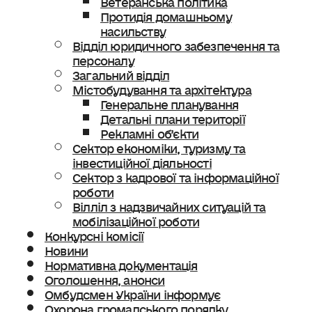
Протидія домашньому
насильству
Відділ юридичного забезпечення та
персоналу
Загальний відділ
Містобудування та архітектура
Генеральне планування
Детальні плани території
Рекламні об’єкти
Сектор економіки, туризму та
інвестиційної діяльності
Сектор з кадрової та інформаційної
роботи
Вілліл з надзвичайних ситуацій та
мобілізаційної роботи
Конкурсні комісії
Новини
Нормативна документація
Оголошення, анонси
Омбудсмен України інформує
Охорона громадського порядку