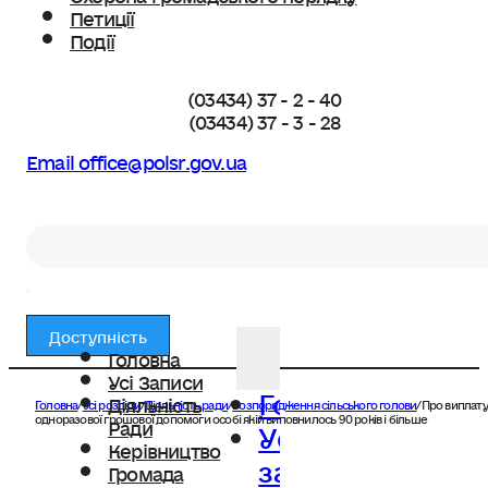
Петиції
Події
(03434) 37 - 2 - 40
(03434) 37 - 3 - 28
Email office@polsr.gov.ua
Пошук
Доступність
Головна
Усі Записи
Головна
Діяльність
Головна
/
Усі розділи
/
Діяльність ради
/
Розпорядження сільського голови
/
Про виплату
Усі
одноразової грошової допомоги особі якій виповнилось 90 років і більше
Ради
Керівництво
записи
Громада