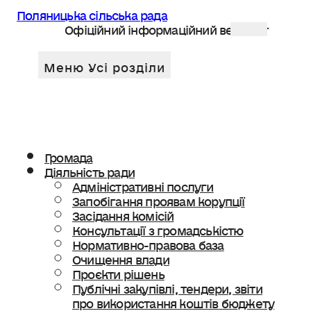
Поляницька сільська рада
Офіційний інформаційний веб сайт
Громада
Діяльність ради
Адміністративні послуги
Запобігання проявам корупції
Засідання комісій
Консультації з громадськістю
Нормативно-правова база
Очищення влади
Проєкти рішень
Публічні закупівлі, тендери, звіти
про використання коштів бюджету