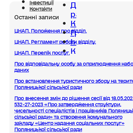
Діяльність
Інвестиції
Контакти
ради
Останні записи
Керівництво
Громада
ЦНАП. Положення про відділ.
Інвестиції
ЦНАП. Регламент роботи відділу.
Контакти
ЦНАП. Перелік послуг.
Про відповідальну особу за оприлюднення набо
даних
Про встановлення туристичного збору на терито
Поляницької сільської ради
Про внесення змін до рішення сесії від 18.05.20
532-27-2023 «Про затвердження структури,
чисельності спеціалістів і працівників Поляниць
сільської ради» та створення комунального
закладу «Центр надання соціальних послуг»
Поляницької сільської ради