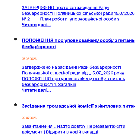
ЗАТВЕРДЖЕНО протокол засідання Ради
безбар’єрності Поляницької сільської ради 15.07.2026
№ 2 План роботи уповноваженої особи з
Читати далі...
ПОЛОЖЕННЯ про уповноважену особу з питань
безбар’єрності
07.08.2026
Затверджено на засіданні Ради безбар’єрності
Поляницької сільської ради від _15.07._2026 року
ПОЛОЖЕННЯ про уповноважену особу з питань
безбар’єрності 1. Загальні
Читати далі...
Засідання громадської комісії з житлових пита
20.07.2026
Завантаження... Надто довго? Перезавантажити
документ | Відкрити в новій вкладці