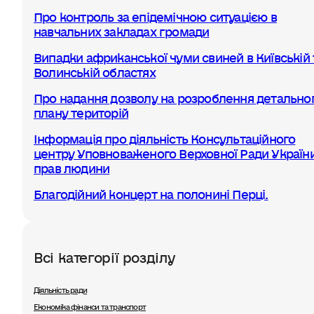
Про контроль за епідемічною ситуацією в
навчальних закладах громади
Випадки африканської чуми свиней в Київській 
Волинській областях
Про надання дозволу на розроблення детально
плану територій
Інформація про діяльність Консультаційного
центру Уповноваженого Верховної Ради України
прав людини
Благодійний концерт на полонині Перці.
Всі категорії розділу
Діяльність ради
Економіка фінанси та транспорт