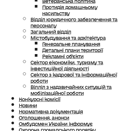
Протидія домашньому
насильству
Відділ юридичного забезпечення та
персоналу
Загальний відділ
Містобудування та архітектура
Генеральне планування
Детальні плани території
Рекламні об’єкти
Сектор економіки, туризму та
інвестиційної діяльності
Сектор з кадрової та інформаційної
роботи
Вілліл з надзвичайних ситуацій та
мобілізаційної роботи
Конкурсні комісії
Новини
Нормативна документація
Оголошення, анонси
Омбудсмен України інформує
Охорона громадського порядку