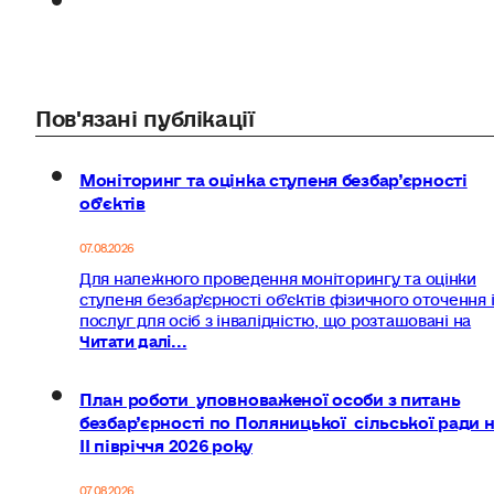
Пов'язані публікації
Моніторинг та оцінка ступеня безбар’єрності
об’єктів
07.08.2026
Для належного проведення моніторингу та оцінки
ступеня безбар’єрності об’єктів фізичного оточення 
послуг для осіб з інвалідністю, що розташовані на
Читати далі...
План роботи уповноваженої особи з питань
безбар’єрності по Поляницької сільської ради 
ІІ півріччя 2026 року
07.08.2026