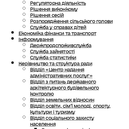
Регуляторна діяльність
Рішення виконкому
Рішення сесій
Розпорядження сільського голови
Служба у справах дітей
Економіка фінанси та транспорт
Інформування
Держпродспоживслужба
Служба зайнятості
Служба статистики
Керівництво та структура ради
Відділ «Центр надання
адміністративних послуг»
Відділ з питань державного
архітектурного будівельного
контролю
Відділ земельних відносин
Відділ освіти, сімʼї молоді, спорту,
культури і туризму
Відділ соціального захисту
населення
Ветеранська політика