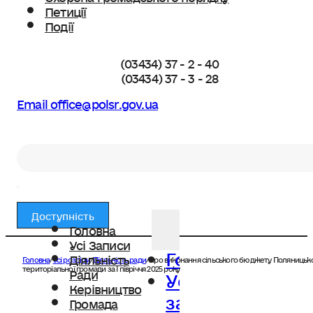
Петиції
Події
(03434) 37 - 2 - 40
(03434) 37 - 3 - 28
Email office@polsr.gov.ua
Пошук
Доступність
Головна
Усі Записи
Головна
Діяльність
Головна
/
Усі розділи
/
Діяльність ради
/
Про виконання сільського бюджету Поляницько
Усі
територіальної громади за І півріччя 2025 року
Ради
Керівництво
записи
Громада