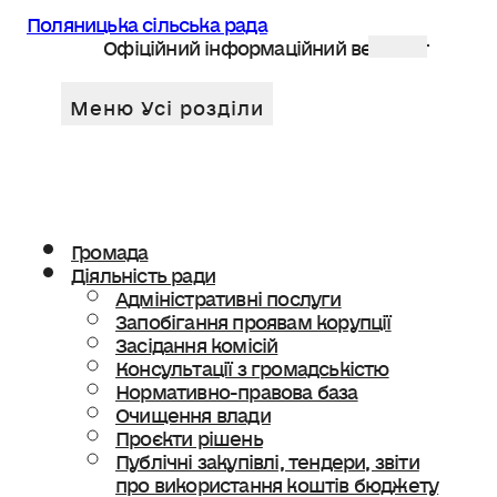
Поляницька сільська рада
Офіційний інформаційний веб сайт
Громада
Діяльність ради
Адміністративні послуги
Запобігання проявам корупції
Засідання комісій
Консультації з громадськістю
Нормативно-правова база
Очищення влади
Проєкти рішень
Публічні закупівлі, тендери, звіти
про використання коштів бюджету