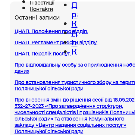
Діяльність
Інвестиції
Контакти
ради
Останні записи
Керівництво
Громада
ЦНАП. Положення про відділ.
Інвестиції
ЦНАП. Регламент роботи відділу.
Контакти
ЦНАП. Перелік послуг.
Про відповідальну особу за оприлюднення набо
даних
Про встановлення туристичного збору на терито
Поляницької сільської ради
Про внесення змін до рішення сесії від 18.05.20
532-27-2023 «Про затвердження структури,
чисельності спеціалістів і працівників Поляниць
сільської ради» та створення комунального
закладу «Центр надання соціальних послуг»
Поляницької сільської ради