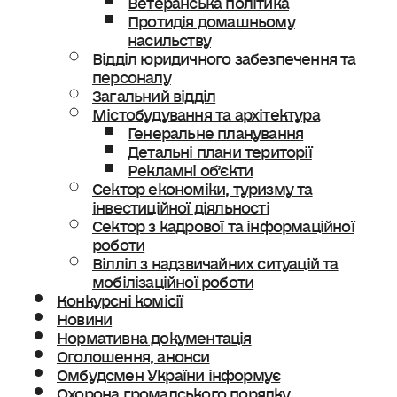
Протидія домашньому
насильству
Відділ юридичного забезпечення та
персоналу
Загальний відділ
Містобудування та архітектура
Генеральне планування
Детальні плани території
Рекламні об’єкти
Сектор економіки, туризму та
інвестиційної діяльності
Сектор з кадрової та інформаційної
роботи
Вілліл з надзвичайних ситуацій та
мобілізаційної роботи
Конкурсні комісії
Новини
Нормативна документація
Оголошення, анонси
Омбудсмен України інформує
Охорона громадського порядку