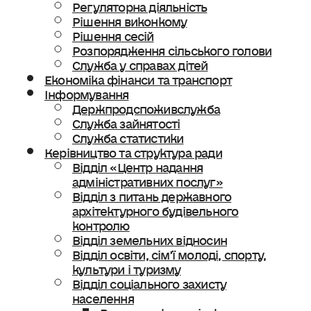
Регуляторна діяльність
Рішення виконкому
Рішення сесій
Розпорядження сільського голови
Служба у справах дітей
Економіка фінанси та транспорт
Інформування
Держпродспоживслужба
Служба зайнятості
Служба статистики
Керівництво та структура ради
Відділ «Центр надання
адміністративних послуг»
Відділ з питань державного
архітектурного будівельного
контролю
Відділ земельних відносин
Відділ освіти, сімʼї молоді, спорту,
культури і туризму
Відділ соціального захисту
населення
Ветеранська політика