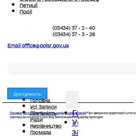
Петиції
Події
(03434) 37 - 2 - 40
(03434) 37 - 3 - 28
Email office@polsr.gov.ua
Пошук
Доступність
Головна
Усі Записи
Головна
Діяльність
Головна
/
Усі розділи
/
Діяльність ради
/
Рішення сесій
/
Про введення додаткової штатно
Усі
одиниці до штатного розпису Бистрицького будинку культури
Ради
Керівництво
записи
Громада