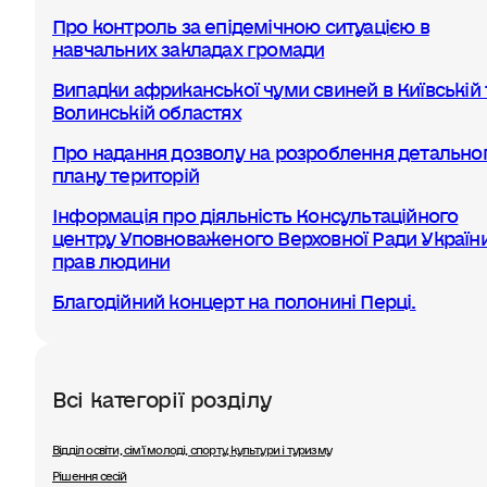
Про контроль за епідемічною ситуацією в
навчальних закладах громади
Випадки африканської чуми свиней в Київській 
Волинській областях
Про надання дозволу на розроблення детально
плану територій
Інформація про діяльність Консультаційного
центру Уповноваженого Верховної Ради України
прав людини
Благодійний концерт на полонині Перці.
Всі категорії розділу
Відділ освіти, сімʼї молоді, спорту, культури і туризму
Рішення сесій