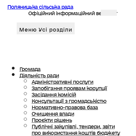
Поляницька сільська рада
Офіційний інформаційний веб сайт
Громада
Діяльність ради
Адміністративні послуги
Запобігання проявам корупції
Засідання комісій
Консультації з громадськістю
Нормативно-правова база
Очищення влади
Проєкти рішень
Публічні закупівлі, тендери, звіти
про використання коштів бюджету