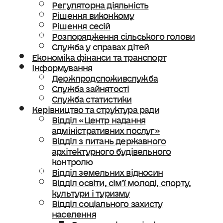
Регуляторна діяльність
Рішення виконкому
Рішення сесій
Розпорядження сільського голови
Служба у справах дітей
Економіка фінанси та транспорт
Інформування
Держпродспоживслужба
Служба зайнятості
Служба статистики
Керівництво та структура ради
Відділ «Центр надання
адміністративних послуг»
Відділ з питань державного
архітектурного будівельного
контролю
Відділ земельних відносин
Відділ освіти, сімʼї молоді, спорту,
культури і туризму
Відділ соціального захисту
населення
Ветеранська політика