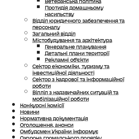
Протидія домашньому
насильству
Відділ юридичного забезпечення та
персоналу
Загальний відділ
Містобудування та архітектура
Генеральне планування
Детальні плани території
Рекламні об’єкти
Сектор економіки, туризму та
інвестиційної діяльності
Сектор з кадрової та інформаційної
роботи
Вілліл з надзвичайних ситуацій та
мобілізаційної роботи
Конкурсні комісії
Новини
Нормативна документація
Оголошення, анонси
Омбудсмен України інформує
Охорона громадського порядку