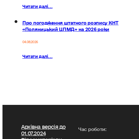
Читати далі...
Про погодження штатного розпису КНТ
«Поляницький ЦПМД» на 2026 роки
04.08.2026
Читати далі...
Архівна версія до
Час роботи:
01.07.2024
Відеоматеріали