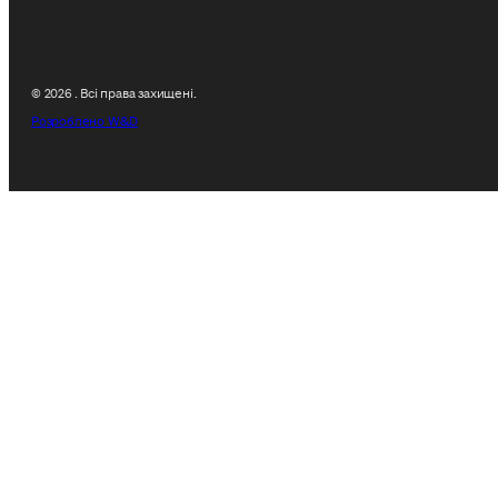
© 2026 . Всі права захищені.
Розроблено W&D