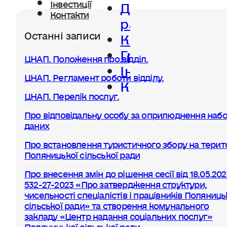
Діяльність
Інвестиції
Контакти
ради
Останні записи
Керівництво
Громада
ЦНАП. Положення про відділ.
Інвестиції
ЦНАП. Регламент роботи відділу.
Контакти
ЦНАП. Перелік послуг.
Про відповідальну особу за оприлюднення набо
даних
Про встановлення туристичного збору на терито
Поляницької сільської ради
Про внесення змін до рішення сесії від 18.05.20
532-27-2023 «Про затвердження структури,
чисельності спеціалістів і працівників Поляниць
сільської ради» та створення комунального
закладу «Центр надання соціальних послуг»
Поляницької сільської ради