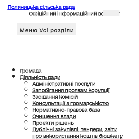
Поляницька сільська рада
Офіційний інформаційний веб сайт
Громада
Діяльність ради
Адміністративні послуги
Запобігання проявам корупції
Засідання комісій
Консультації з громадськістю
Нормативно-правова база
Очищення влади
Проєкти рішень
Публічні закупівлі, тендери, звіти
про використання коштів бюджету