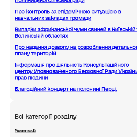
Про контроль за епідемічною ситуацією в
навчальних закладах громади
Випадки африканської чуми свиней в Київській 
Волинській областях
Про надання дозволу на розроблення детально
плану територій
Інформація про діяльність Консультаційного
центру Уповноваженого Верховної Ради України
прав людини
Благодійний концерт на полонині Перці.
Всі категорії розділу
Рішення сесій