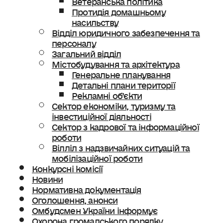
Протидія домашньому
насильству
Відділ юридичного забезпечення та
персоналу
Загальний відділ
Містобудування та архітектура
Генеральне планування
Детальні плани території
Рекламні об’єкти
Сектор економіки, туризму та
інвестиційної діяльності
Сектор з кадрової та інформаційної
роботи
Вілліл з надзвичайних ситуацій та
мобілізаційної роботи
Конкурсні комісії
Новини
Нормативна документація
Оголошення, анонси
Омбудсмен України інформує
Охорона громадського порядку