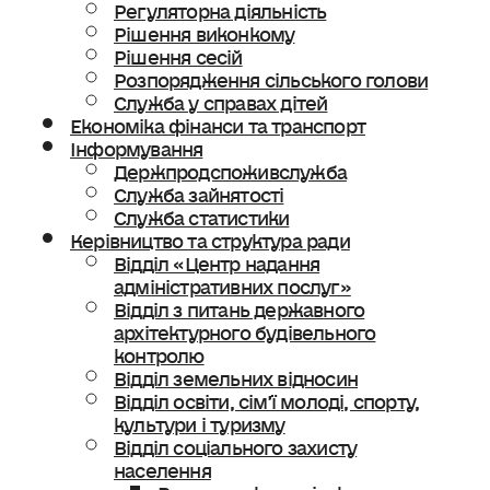
Регуляторна діяльність
Рішення виконкому
Рішення сесій
Розпорядження сільського голови
Служба у справах дітей
Економіка фінанси та транспорт
Інформування
Держпродспоживслужба
Служба зайнятості
Служба статистики
Керівництво та структура ради
Відділ «Центр надання
адміністративних послуг»
Відділ з питань державного
архітектурного будівельного
контролю
Відділ земельних відносин
Відділ освіти, сімʼї молоді, спорту,
культури і туризму
Відділ соціального захисту
населення
Ветеранська політика