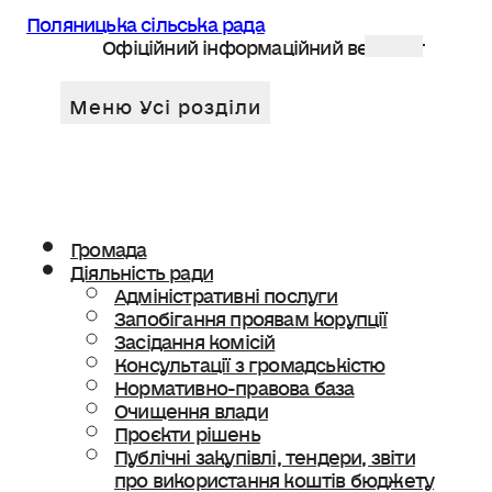
Поляницька сільська рада
Офіційний інформаційний веб сайт
Громада
Діяльність ради
Адміністративні послуги
Запобігання проявам корупції
Засідання комісій
Консультації з громадськістю
Нормативно-правова база
Очищення влади
Проєкти рішень
Публічні закупівлі, тендери, звіти
про використання коштів бюджету