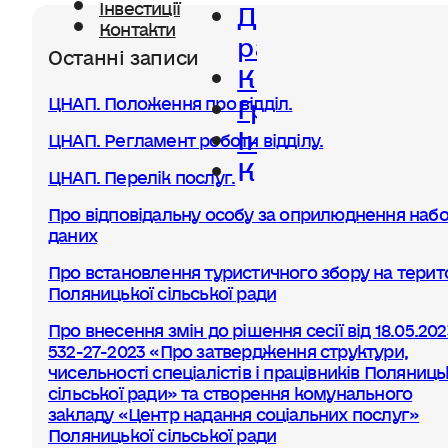
Діяльність
Інвестиції
Контакти
ради
Останні записи
Керівництво
Громада
ЦНАП. Положення про відділ.
Інвестиції
ЦНАП. Регламент роботи відділу.
Контакти
ЦНАП. Перелік послуг.
Про відповідальну особу за оприлюднення набо
даних
Про встановлення туристичного збору на терито
Поляницької сільської ради
Про внесення змін до рішення сесії від 18.05.20
532-27-2023 «Про затвердження структури,
чисельності спеціалістів і працівників Поляниць
сільської ради» та створення комунального
закладу «Центр надання соціальних послуг»
Поляницької сільської ради