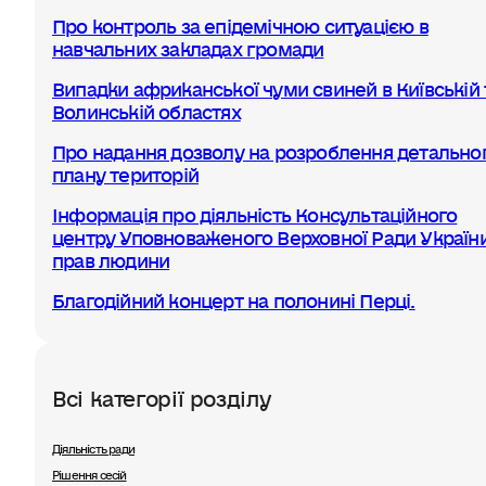
Про контроль за епідемічною ситуацією в
навчальних закладах громади
Випадки африканської чуми свиней в Київській 
Волинській областях
Про надання дозволу на розроблення детально
плану територій
Інформація про діяльність Консультаційного
центру Уповноваженого Верховної Ради України
прав людини
Благодійний концерт на полонині Перці.
Всі категорії розділу
Діяльність ради
Рішення сесій