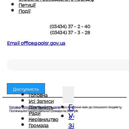
Петиції
Події
(03434) 37 - 2 - 40
(03434) 37 - 3 - 28
Email office@polsr.gov.ua
Пошук
Доступність
Головна
Усі Записи
Головна
Діяльність
Головна
/
Усі розділи
/
Діяльність ради
/
Про внесення змін до сільського бюджету
Усі
Поляницької територіальної громади на 2026 рік
Ради
Керівництво
записи
Громада