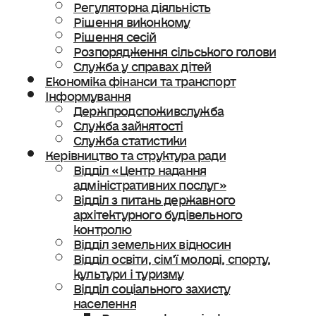
Регуляторна діяльність
Рішення виконкому
Рішення сесій
Розпорядження сільського голови
Служба у справах дітей
Економіка фінанси та транспорт
Інформування
Держпродспоживслужба
Служба зайнятості
Служба статистики
Керівництво та структура ради
Відділ «Центр надання
адміністративних послуг»
Відділ з питань державного
архітектурного будівельного
контролю
Відділ земельних відносин
Відділ освіти, сімʼї молоді, спорту,
культури і туризму
Відділ соціального захисту
населення
Ветеранська політика