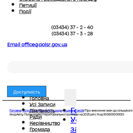
Петиції
Події
(03434) 37 - 2 - 40
(03434) 37 - 3 - 28
Email office@polsr.gov.ua
Пошук
Доступність
Головна
Усі Записи
Головна
Діяльність
Головна
/
Усі розділи
/
Діяльність ради
/
Рішення сесій
/
Про внесення змін до сільського
Усі
бюджету Поляницької територіальної громади на 2025 рік ( Код 95560000000)
Ради
Керівництво
записи
Громада