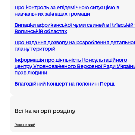
Про контроль за епідемічною ситуацією в
навчальних закладах громади
Випадки африканської чуми свиней в Київській 
Волинській областях
Про надання дозволу на розроблення детально
плану територій
Інформація про діяльність Консультаційного
центру Уповноваженого Верховної Ради України
прав людини
Благодійний концерт на полонині Перці.
Всі категорії розділу
Рішення сесій