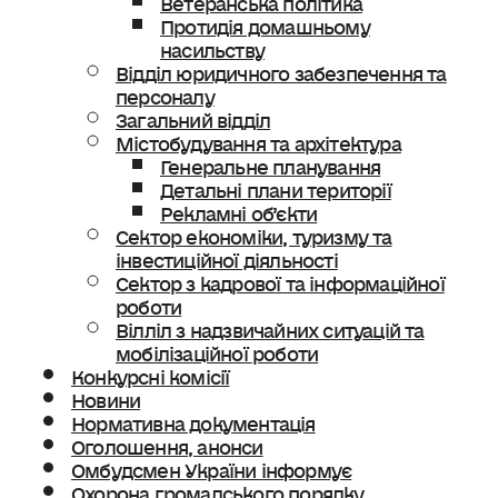
Протидія домашньому
насильству
Відділ юридичного забезпечення та
персоналу
Загальний відділ
Містобудування та архітектура
Генеральне планування
Детальні плани території
Рекламні об’єкти
Сектор економіки, туризму та
інвестиційної діяльності
Сектор з кадрової та інформаційної
роботи
Вілліл з надзвичайних ситуацій та
мобілізаційної роботи
Конкурсні комісії
Новини
Нормативна документація
Оголошення, анонси
Омбудсмен України інформує
Охорона громадського порядку