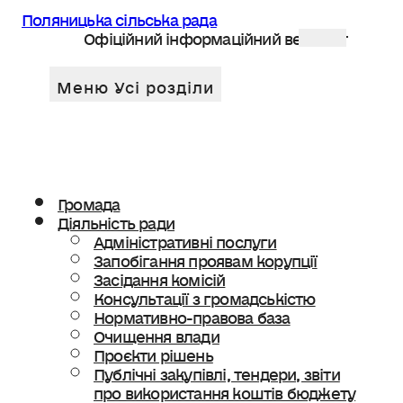
Поляницька сільська рада
Офіційний інформаційний веб сайт
Громада
Діяльність ради
Адміністративні послуги
Запобігання проявам корупції
Засідання комісій
Консультації з громадськістю
Нормативно-правова база
Очищення влади
Проєкти рішень
Публічні закупівлі, тендери, звіти
про використання коштів бюджету