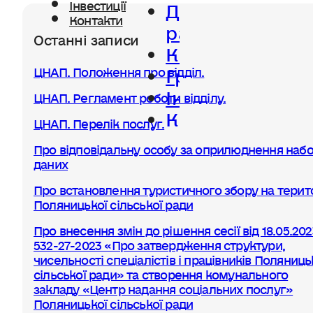
Діяльність
Інвестиції
Контакти
ради
Останні записи
Керівництво
Громада
ЦНАП. Положення про відділ.
Інвестиції
ЦНАП. Регламент роботи відділу.
Контакти
ЦНАП. Перелік послуг.
Про відповідальну особу за оприлюднення набо
даних
Про встановлення туристичного збору на терито
Поляницької сільської ради
Про внесення змін до рішення сесії від 18.05.20
532-27-2023 «Про затвердження структури,
чисельності спеціалістів і працівників Поляниць
сільської ради» та створення комунального
закладу «Центр надання соціальних послуг»
Поляницької сільської ради