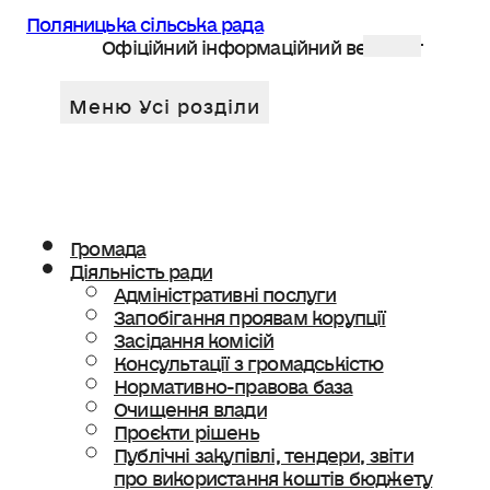
Поляницька сільська рада
Офіційний інформаційний веб сайт
Громада
Діяльність ради
Адміністративні послуги
Запобігання проявам корупції
Засідання комісій
Консультації з громадськістю
Нормативно-правова база
Очищення влади
Проєкти рішень
Публічні закупівлі, тендери, звіти
про використання коштів бюджету