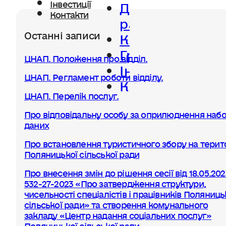
Діяльність
Інвестиції
Контакти
ради
Останні записи
Керівництво
Громада
ЦНАП. Положення про відділ.
Інвестиції
ЦНАП. Регламент роботи відділу.
Контакти
ЦНАП. Перелік послуг.
Про відповідальну особу за оприлюднення набо
даних
Про встановлення туристичного збору на терито
Поляницької сільської ради
Про внесення змін до рішення сесії від 18.05.20
532-27-2023 «Про затвердження структури,
чисельності спеціалістів і працівників Поляниць
сільської ради» та створення комунального
закладу «Центр надання соціальних послуг»
Поляницької сільської ради