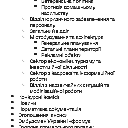
Протидія домашньому
насильству
Відділ юридичного забезпечення та
персоналу
Загальний відділ
Містобудування та архітектура
Генеральне планування
Детальні плани території
Рекламні об’єкти
Сектор економіки, туризму та
інвестиційної діяльності
Сектор з кадрової та інформаційної
роботи
Вілліл з надзвичайних ситуацій та
мобілізаційної роботи
Конкурсні комісії
Новини
Нормативна документація
Оголошення, анонси
Омбудсмен України інформує
Охорона громадського порядку