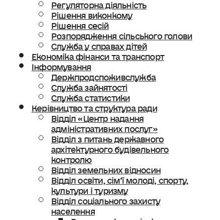
Регуляторна діяльність
Рішення виконкому
Рішення сесій
Розпорядження сільського голови
Служба у справах дітей
Економіка фінанси та транспорт
Інформування
Держпродспоживслужба
Служба зайнятості
Служба статистики
Керівництво та структура ради
Відділ «Центр надання
адміністративних послуг»
Відділ з питань державного
архітектурного будівельного
контролю
Відділ земельних відносин
Відділ освіти, сімʼї молоді, спорту,
культури і туризму
Відділ соціального захисту
населення
Ветеранська політика