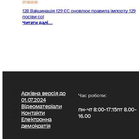
07.08.2026
128 Вакцинація 129 ЄС оновлює правила імпорту 129
посіви сої
Читати далі...
Архівна версія до
Час роботи:
01.07.2024
Відеоматеріали
пн-чт 8:00-17:15
пт 8.00-
Контакти
16.00
Електронна
демократія