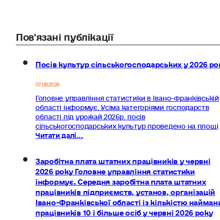
Пов'язані публікації
Посів культур сільськогосподарських у 2026 ро
07.08.2026
Головне управління статистики в Івано-Франківській
області інформує. Усіма категоріями господарств
області під урожай 2026р. посів
сільськогосподарських культур проведено на площі
Читати далі...
Заробітна плата штатних працівників у червні
2026 року Головне управління статистики
інформує. Середня заробітна плата штатних
працівників підприємств, установ, організацій
Івано-Франківської області із кількістю найман
працівників 10 і більше осіб у червні 2026 року