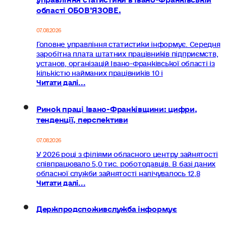
області ОБОВ’ЯЗОВЕ.
07.08.2026
Головне управління статистики інформує. Середня
заробітна плата штатних працівників підприємств,
установ, організацій Івано-Франківської області із
кількістю найманих працівників 10 і
Читати далі...
Ринок праці Івано-Франківщини: цифри,
тенденції, перспективи
07.08.2026
У 2026 році з філіями обласного центру зайнятості
співпрацювало 5,0 тис. роботодавців. В базі даних
обласної служби зайнятості налічувалось 12,8
Читати далі...
Держпродспоживслужба інформує