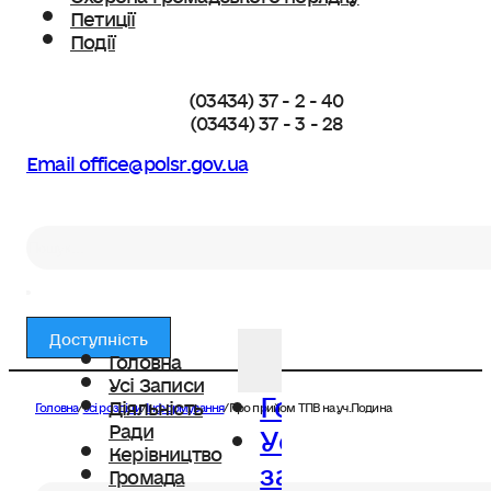
Петиції
Події
(03434) 37 - 2 - 40
(03434) 37 - 3 - 28
Email office@polsr.gov.ua
Пошук
Доступність
Головна
Усі Записи
Головна
Діяльність
Головна
/
Усі розділи
/
Інформування
/
Про прийом ТПВ на уч.Подина
Усі
Ради
Керівництво
записи
Громада