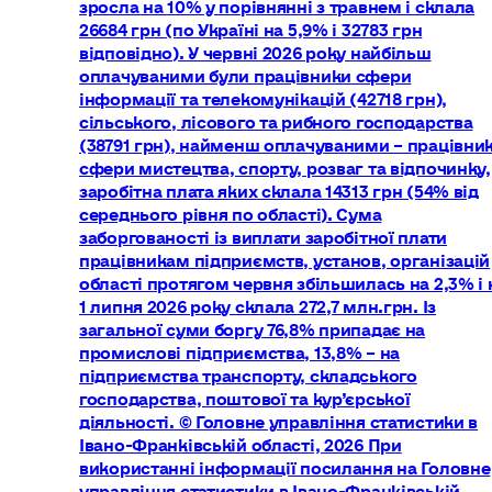
зросла на 10% у порівнянні з травнем і склала
26684 грн (по Україні на 5,9% і 32783 грн
відповідно). У червні 2026 року найбільш
оплачуваними були працівники сфери
інформації та телекомунікацій (42718 грн),
сільського, лісового та рибного господарства
(38791 грн), найменш оплачуваними – працівни
сфери мистецтва, спорту, розваг та відпочинку,
заробітна плата яких склала 14313 грн (54% від
середнього рівня по області). Сума
заборгованості із виплати заробітної плати
працівникам підприємств, установ, організацій
області протягом червня збільшилась на 2,3% і 
1 липня 2026 року склала 272,7 млн.грн. Із
загальної суми боргу 76,8% припадає на
промислові підприємства, 13,8% – на
підприємства транспорту, складського
господарства, поштової та кур’єрської
діяльності. © Головне управління статистики в
Івано-Франківській області, 2026 При
використанні інформації посилання на Головне
управління статистики в Івано-Франківській