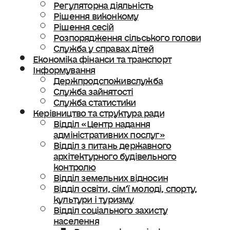
Регуляторна діяльність
Рішення виконкому
Рішення сесій
Розпорядження сільського голови
Служба у справах дітей
Економіка фінанси та транспорт
Інформування
Держпродспоживслужба
Служба зайнятості
Служба статистики
Керівництво та структура ради
Відділ «Центр надання
адміністративних послуг»
Відділ з питань державного
архітектурного будівельного
контролю
Відділ земельних відносин
Відділ освіти, сімʼї молоді, спорту,
культури і туризму
Відділ соціального захисту
населення
Ветеранська політика