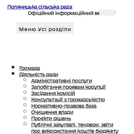
Поляницька сільська рада
Офіційний інформаційний веб сайт
Громада
Діяльність ради
Адміністративні послуги
Запобігання проявам корупції
Засідання комісій
Консультації з громадськістю
Нормативно-правова база
Очищення влади
Проєкти рішень
Публічні закупівлі, тендери, звіти
про використання коштів бюджету