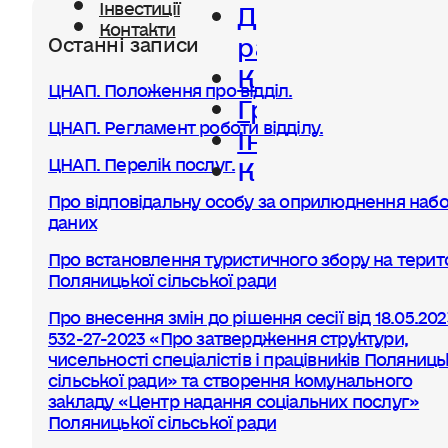
Діяльність
Інвестиції
Контакти
ради
Останні записи
Керівництво
ЦНАП. Положення про відділ.
Громада
ЦНАП. Регламент роботи відділу.
Інвестиції
Контакти
ЦНАП. Перелік послуг.
Про відповідальну особу за оприлюднення набо
даних
Про встановлення туристичного збору на терито
Поляницької сільської ради
Про внесення змін до рішення сесії від 18.05.20
532-27-2023 «Про затвердження структури,
чисельності спеціалістів і працівників Поляниць
сільської ради» та створення комунального
закладу «Центр надання соціальних послуг»
Поляницької сільської ради