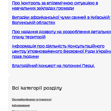
Про контроль за епідемічною ситуацією в
навчальних закладах громади
Випадки африканської чуми свиней в Київській 
Волинській областях
Про надання дозволу на розроблення детально
плану територій
Інформація про діяльність Консультаційного
центру Уповноваженого Верховної Ради України
прав людини
Благодійний концерт на полонині Перці.
Всі категорії розділу
Економіка фінанси та транспорт
Інформування
Оголошення, анонси