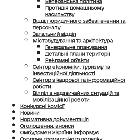
Протидія домашньому
насильству
Відділ юридичного забезпечення та
персоналу
Загальний відділ
Містобудування та архітектура
Генеральне планування
Детальні плани території
Рекламні об’єкти
Сектор економіки, туризму та
інвестиційної діяльності
Сектор з кадрової та інформаційної
роботи
Вілліл з надзвичайних ситуацій та
мобілізаційної роботи
Конкурсні комісії
Новини
Нормативна документація
Оголошення, анонси
Омбудсмен України інформує
Охорона громадського порядку