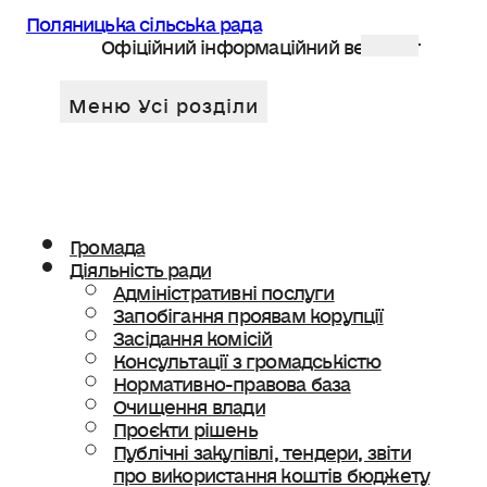
Поляницька сільська рада
Офіційний інформаційний веб сайт
Громада
Діяльність ради
Адміністративні послуги
Запобігання проявам корупції
Засідання комісій
Консультації з громадськістю
Нормативно-правова база
Очищення влади
Проєкти рішень
Публічні закупівлі, тендери, звіти
про використання коштів бюджету