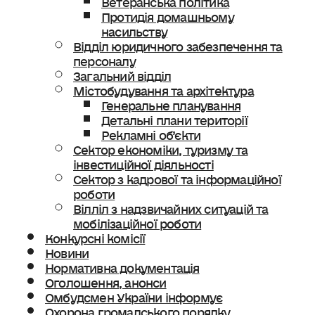
Протидія домашньому
насильству
Відділ юридичного забезпечення та
персоналу
Загальний відділ
Містобудування та архітектура
Генеральне планування
Детальні плани території
Рекламні об’єкти
Сектор економіки, туризму та
інвестиційної діяльності
Сектор з кадрової та інформаційної
роботи
Вілліл з надзвичайних ситуацій та
мобілізаційної роботи
Конкурсні комісії
Новини
Нормативна документація
Оголошення, анонси
Омбудсмен України інформує
Охорона громадського порядку