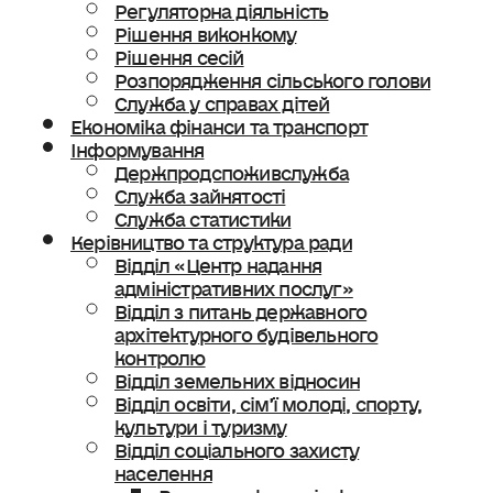
Регуляторна діяльність
Рішення виконкому
Рішення сесій
Розпорядження сільського голови
Служба у справах дітей
Економіка фінанси та транспорт
Інформування
Держпродспоживслужба
Служба зайнятості
Служба статистики
Керівництво та структура ради
Відділ «Центр надання
адміністративних послуг»
Відділ з питань державного
архітектурного будівельного
контролю
Відділ земельних відносин
Відділ освіти, сімʼї молоді, спорту,
культури і туризму
Відділ соціального захисту
населення
Ветеранська політика