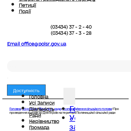
Петиції
Події
(03434) 37 - 2 - 40
(03434) 37 - 3 - 28
Email office@polsr.gov.ua
Пошук
Доступність
Головна
Усі Записи
Головна
Діяльність
Головна
/
Усі розділи
/
Діяльність ради
/
Розпорядження сільського голови
/
Про
Усі
проведення заходів до Дня Героїв на території Поляницької сільської ради
Ради
Керівництво
записи
Громада