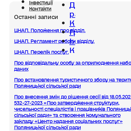
Діяльність
Інвестиції
Контакти
ради
Останні записи
Керівництво
Громада
ЦНАП. Положення про відділ.
Інвестиції
ЦНАП. Регламент роботи відділу.
Контакти
ЦНАП. Перелік послуг.
Про відповідальну особу за оприлюднення набо
даних
Про встановлення туристичного збору на терито
Поляницької сільської ради
Про внесення змін до рішення сесії від 18.05.20
532-27-2023 «Про затвердження структури,
чисельності спеціалістів і працівників Поляниць
сільської ради» та створення комунального
закладу «Центр надання соціальних послуг»
Поляницької сільської ради