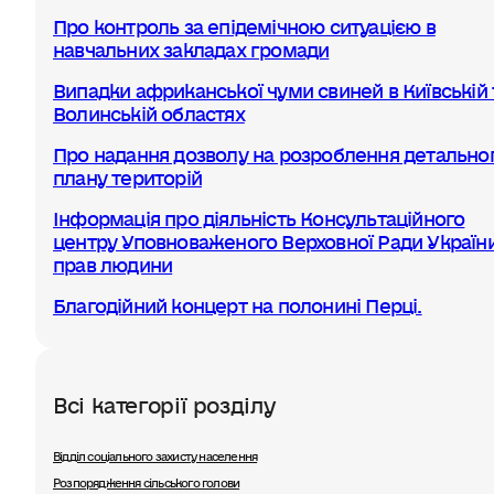
Про контроль за епідемічною ситуацією в
навчальних закладах громади
Випадки африканської чуми свиней в Київській 
Волинській областях
Про надання дозволу на розроблення детально
плану територій
Інформація про діяльність Консультаційного
центру Уповноваженого Верховної Ради України
прав людини
Благодійний концерт на полонині Перці.
Всі категорії розділу
Відділ соціального захисту населення
Розпорядження сільського голови