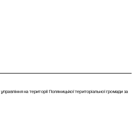
правління на території Поляницької територіальної громади за