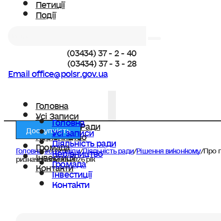
Петиції
Події
Пошук
(03434) 37 - 2 - 40
(03434) 37 - 3 - 28
Email office@polsr.gov.ua
Головна
Усі Записи
Головна
Діяльність Ради
Доступність
Усі записи
Керівництво
Діяльність ради
Громада
Головна
/
Усі розділи
/
Діяльність ради
/
Рішення виконкому
/
Про п
Керівництво
Інвестиції
ризначенням на 2026 рік
Громада
Контакти
Інвестиції
Контакти