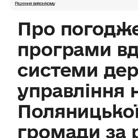
Рішення виконкому
Про погодж
програми в
системи де
управління н
Поляницької
громади за 