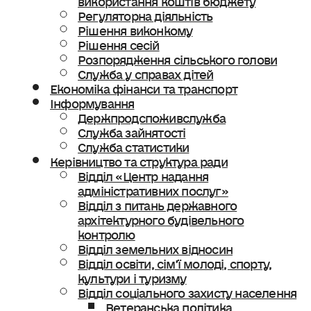
Регуляторна діяльність
Рішення виконкому
Рішення сесій
Розпорядження сільського голови
Служба у справах дітей
Економіка фінанси та транспорт
Інформування
Держпродспоживслужба
Служба зайнятості
Служба статистики
Керівництво та структура ради
Відділ «Центр надання
адміністративних послуг»
Відділ з питань державного
архітектурного будівельного
контролю
Відділ земельних відносин
Відділ освіти, сімʼї молоді, спорту,
культури і туризму
Відділ соціального захисту населення
Ветеранська політика