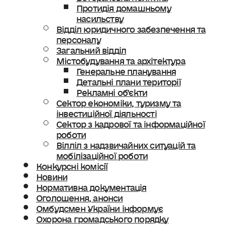
Протидія домашньому
насильству
Відділ юридичного забезпечення та
персоналу
Загальний відділ
Містобудування та архітектура
Генеральне планування
Детальні плани території
Рекламні об’єкти
Сектор економіки, туризму та
інвестиційної діяльності
Сектор з кадрової та інформаційної
роботи
Вілліл з надзвичайних ситуацій та
мобілізаційної роботи
Конкурсні комісії
Новини
Нормативна документація
Оголошення, анонси
Омбудсмен України інформує
Охорона громадського порядку