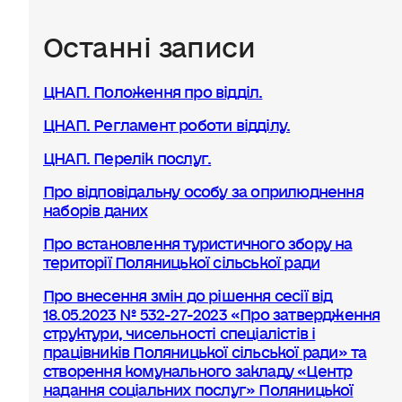
Останні записи
ЦНАП. Положення про відділ.
ЦНАП. Регламент роботи відділу.
ЦНАП. Перелік послуг.
Про відповідальну особу за оприлюднення
наборів даних
Про встановлення туристичного збору на
території Поляницької сільської ради
Про внесення змін до рішення сесії від
18.05.2023 № 532-27-2023 «Про затвердження
структури, чисельності спеціалістів і
працівників Поляницької сільської ради» та
створення комунального закладу «Центр
надання соціальних послуг» Поляницької