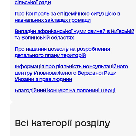
сільської ради
Про контроль за епідемічною ситуацією в
навчальних закладах громади
Випадки африканської чуми свиней в Київській
та Волинській областях
Про надання дозволу на розроблення
детального плану територій
Інформація про діяльність Консультаційного
центру Уповноваженого Верховної Ради
України з прав людини
Благодійний концерт на полонині Перці.
Всі категорії розділу