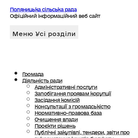
Поляницька сільська рада
Офіційний інформаційний веб сайт
Громада
Діяльність ради
Адміністративні послуги
Запобігання проявам корупції
Засідання комісій
Консультації з громадськістю
Нормативно-правова база
Очищення влади
Проєкти рішень
Публічні закупівлі, тендери, звіти про
використання коштів бюджету