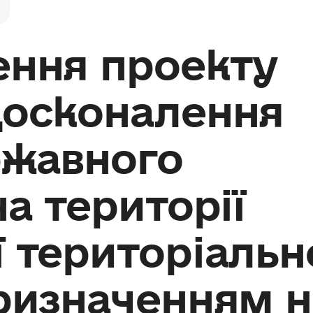
ення проекту
досконалення
ржавного
а території
 територіальн
ризначенням н