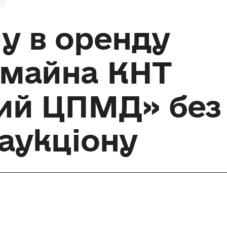
у в оренду
 майна КНТ
ий ЦПМД» без
аукціону