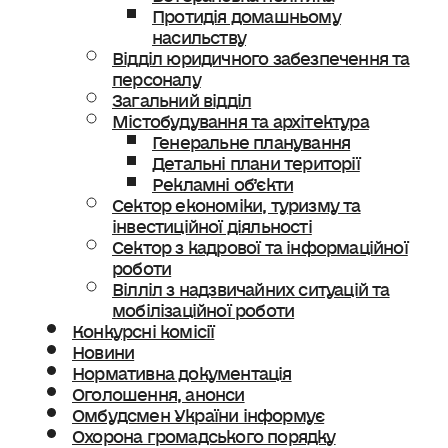
Протидія домашньому
насильству
Відділ юридичного забезпечення та
персоналу
Загальний відділ
Містобудування та архітектура
Генеральне планування
Детальні плани території
Рекламні об’єкти
Сектор економіки, туризму та
інвестиційної діяльності
Сектор з кадрової та інформаційної
роботи
Вілліл з надзвичайних ситуацій та
мобілізаційної роботи
Конкурсні комісії
Новини
Нормативна документація
Оголошення, анонси
Омбудсмен України інформує
Охорона громадського порядку