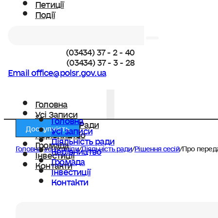
Петиції
Події
Пошук
(03434) 37 - 2 - 40
(03434) 37 - 3 - 28
Email office@polsr.gov.ua
Головна
Усі Записи
Головна
Діяльність Ради
Доступність
Усі записи
Керівництво
Діяльність ради
Громада
Головна
/
Усі розділи
/
Діяльність ради
/
Рішення сесій
/
Про перед
Керівництво
Інвестиції
Громада
Контакти
Інвестиції
Контакти