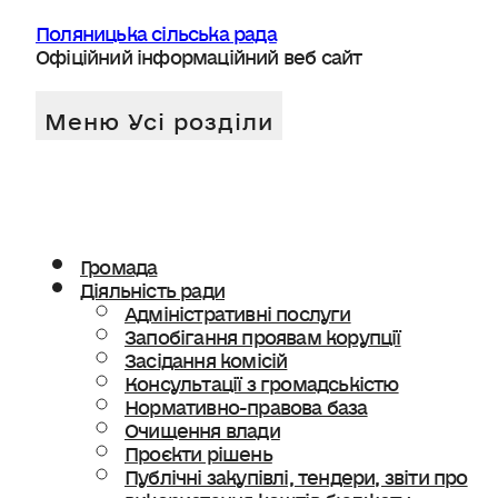
Поляницька сільська рада
Офіційний інформаційний веб сайт
Громада
Діяльність ради
Адміністративні послуги
Запобігання проявам корупції
Засідання комісій
Консультації з громадськістю
Нормативно-правова база
Очищення влади
Проєкти рішень
Публічні закупівлі, тендери, звіти про
використання коштів бюджету