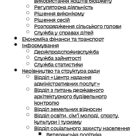
Регуляторна діяльність
Рішення виконкому
Рішення сесій
Розпорядження сільського голови
Служба у справах дітей
Економіка фінанси та транспорт
Інформування
Держпродспоживслужба
Служба зайнятості
Служба статистики
Керівництво та структура ради
Відділ «Центр надання
адміністративних послуг»
Відділ з питань державного
архітектурного будівельного
контролю
Відділ земельних відносин
Відділ освіти, сімʼї молоді, спорту,
культури і туризму
Відділ соціального захисту населення
Ветеранська політика