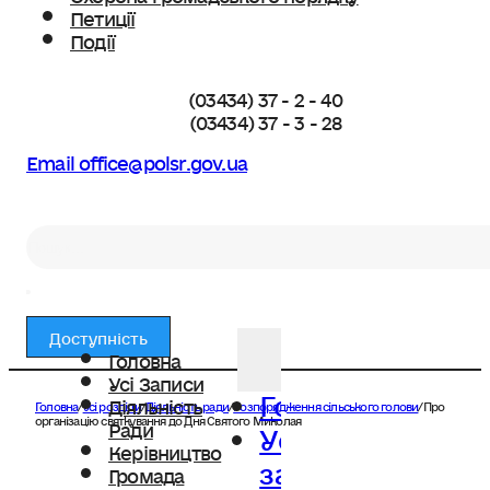
Петиції
Події
(03434) 37 - 2 - 40
(03434) 37 - 3 - 28
Email office@polsr.gov.ua
Пошук
Доступність
Головна
Усі Записи
Головна
Діяльність
Головна
/
Усі розділи
/
Діяльність ради
/
Розпорядження сільського голови
/
Про
Усі
організацію святкування до Дня Святого Миколая
Ради
Керівництво
записи
Громада