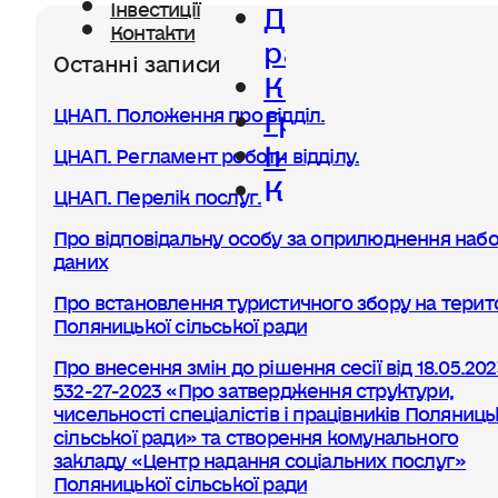
Діяльність
Інвестиції
Контакти
ради
Останні записи
Керівництво
Громада
ЦНАП. Положення про відділ.
Інвестиції
ЦНАП. Регламент роботи відділу.
Контакти
ЦНАП. Перелік послуг.
Про відповідальну особу за оприлюднення набо
даних
Про встановлення туристичного збору на терито
Поляницької сільської ради
Про внесення змін до рішення сесії від 18.05.20
532-27-2023 «Про затвердження структури,
чисельності спеціалістів і працівників Поляниць
сільської ради» та створення комунального
закладу «Центр надання соціальних послуг»
Поляницької сільської ради