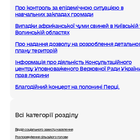
Про контроль за епідемічною ситуацією в
навчальних закладах громади
Випадки африканської чуми свиней в Київській 
Волинській областях
Про надання дозволу на розроблення детально
плану територій
Інформація про діяльність Консультаційного
центру Уповноваженого Верховної Ради України
прав людини
Благодійний концерт на полонині Перці.
Всі категорії розділу
Відділ соціального захисту населення
Розпорядження сільського голови