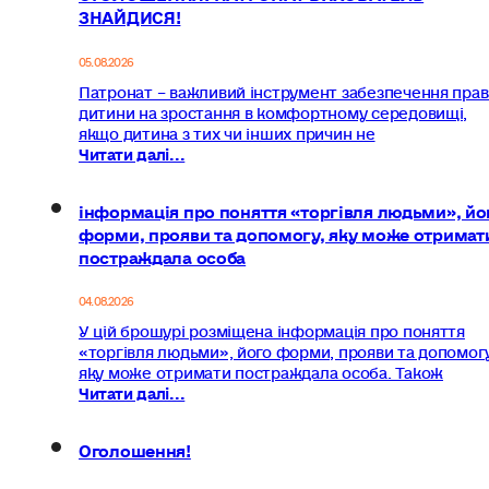
ЗНАЙДИСЯ!
05.08.2026
Патронат – важливий інструмент забезпечення прав
дитини на зростання в комфортному середовищі,
якщо дитина з тих чи інших причин не
Читати далі...
інформація про поняття «торгівля людьми», йо
форми, прояви та допомогу, яку може отримат
постраждала особа
04.08.2026
У цій брошурі розміщена інформація про поняття
«торгівля людьми», його форми, прояви та допомогу
яку може отримати постраждала особа. Також
Читати далі...
Оголошення!