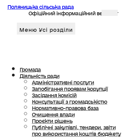
Поляницька сільська рада
Офіційний інформаційний веб сайт
Громада
Діяльність ради
Адміністративні послуги
Запобігання проявам корупції
Засідання комісій
Консультації з громадськістю
Нормативно-правова база
Очищення влади
Проєкти рішень
Публічні закупівлі, тендери, звіти
про використання коштів бюджету