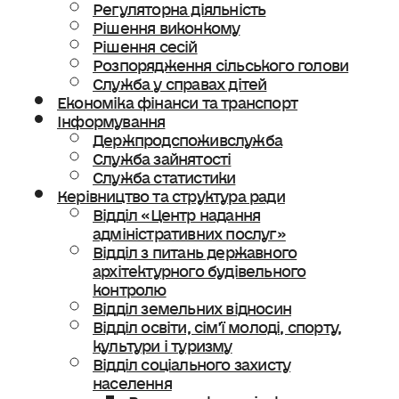
Регуляторна діяльність
Рішення виконкому
Рішення сесій
Розпорядження сільського голови
Служба у справах дітей
Економіка фінанси та транспорт
Інформування
Держпродспоживслужба
Служба зайнятості
Служба статистики
Керівництво та структура ради
Відділ «Центр надання
адміністративних послуг»
Відділ з питань державного
архітектурного будівельного
контролю
Відділ земельних відносин
Відділ освіти, сімʼї молоді, спорту,
культури і туризму
Відділ соціального захисту
населення
Ветеранська політика