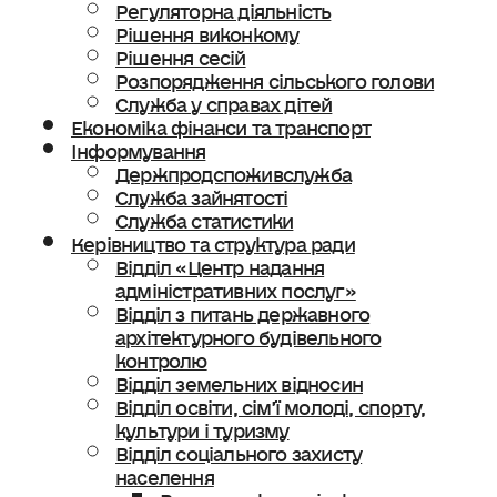
Регуляторна діяльність
Рішення виконкому
Рішення сесій
Розпорядження сільського голови
Служба у справах дітей
Економіка фінанси та транспорт
Інформування
Держпродспоживслужба
Служба зайнятості
Служба статистики
Керівництво та структура ради
Відділ «Центр надання
адміністративних послуг»
Відділ з питань державного
архітектурного будівельного
контролю
Відділ земельних відносин
Відділ освіти, сімʼї молоді, спорту,
культури і туризму
Відділ соціального захисту
населення
Ветеранська політика