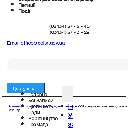
Петиції
Події
(03434) 37 - 2 - 40
(03434) 37 - 3 - 28
Email office@polsr.gov.ua
Пошук
Доступність
Головна
Усі Записи
Головна
Діяльність
Головна
/
Усі розділи
/
Діяльність ради
/
Рішення сесій
/
Про надання земельних ділянок 
Усі
оренду
Ради
Керівництво
записи
Громада