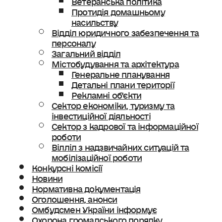
Протидія домашньому
насильству
Відділ юридичного забезпечення та
персоналу
Загальний відділ
Містобудування та архітектура
Генеральне планування
Детальні плани території
Рекламні об’єкти
Сектор економіки, туризму та
інвестиційної діяльності
Сектор з кадрової та інформаційної
роботи
Вілліл з надзвичайних ситуацій та
мобілізаційної роботи
Конкурсні комісії
Новини
Нормативна документація
Оголошення, анонси
Омбудсмен України інформує
Охорона громадського порядку