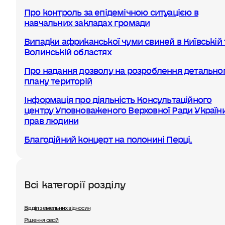
Про контроль за епідемічною ситуацією в
навчальних закладах громади
Випадки африканської чуми свиней в Київській 
Волинській областях
Про надання дозволу на розроблення детально
плану територій
Інформація про діяльність Консультаційного
центру Уповноваженого Верховної Ради України
прав людини
Благодійний концерт на полонині Перці.
Всі категорії розділу
Відділ земельних відносин
Рішення сесій