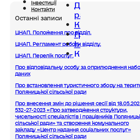
Діяльність
Інвестиції
Контакти
ради
Останні записи
Керівництво
Громада
ЦНАП. Положення про відділ.
Інвестиції
ЦНАП. Регламент роботи відділу.
Контакти
ЦНАП. Перелік послуг.
Про відповідальну особу за оприлюднення набо
даних
Про встановлення туристичного збору на терито
Поляницької сільської ради
Про внесення змін до рішення сесії від 18.05.20
532-27-2023 «Про затвердження структури,
чисельності спеціалістів і працівників Поляниць
сільської ради» та створення комунального
закладу «Центр надання соціальних послуг»
Поляницької сільської ради