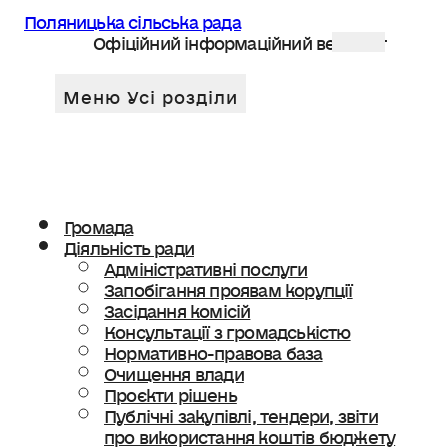
Поляницька сільська рада
Офіційний інформаційний веб сайт
Громада
Діяльність ради
Адміністративні послуги
Запобігання проявам корупції
Засідання комісій
Консультації з громадськістю
Нормативно-правова база
Очищення влади
Проєкти рішень
Публічні закупівлі, тендери, звіти
про використання коштів бюджету