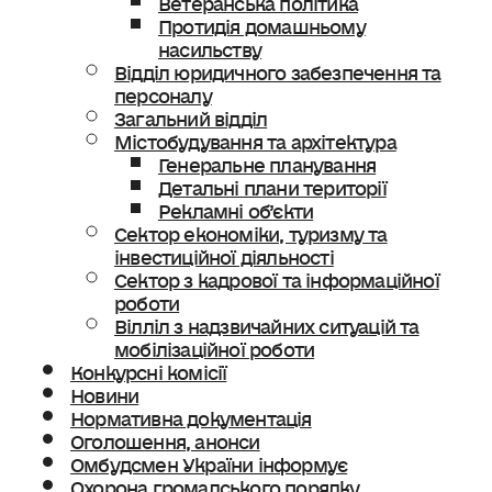
Протидія домашньому
насильству
Відділ юридичного забезпечення та
персоналу
Загальний відділ
Містобудування та архітектура
Генеральне планування
Детальні плани території
Рекламні об’єкти
Сектор економіки, туризму та
інвестиційної діяльності
Сектор з кадрової та інформаційної
роботи
Вілліл з надзвичайних ситуацій та
мобілізаційної роботи
Конкурсні комісії
Новини
Нормативна документація
Оголошення, анонси
Омбудсмен України інформує
Охорона громадського порядку