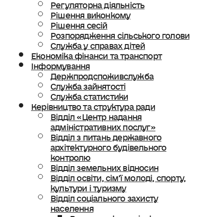
Регуляторна діяльність
Рішення виконкому
Рішення сесій
Розпорядження сільського голови
Служба у справах дітей
Економіка фінанси та транспорт
Інформування
Держпродспоживслужба
Служба зайнятості
Служба статистики
Керівництво та структура ради
Відділ «Центр надання
адміністративних послуг»
Відділ з питань державного
архітектурного будівельного
контролю
Відділ земельних відносин
Відділ освіти, сімʼї молоді, спорту,
культури і туризму
Відділ соціального захисту
населення
Ветеранська політика