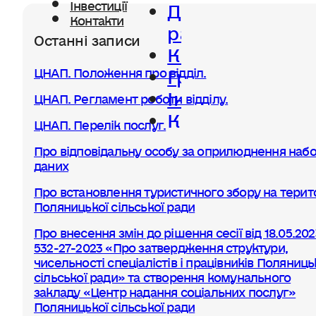
Діяльність
Інвестиції
Контакти
ради
Останні записи
Керівництво
Громада
ЦНАП. Положення про відділ.
Інвестиції
ЦНАП. Регламент роботи відділу.
Контакти
ЦНАП. Перелік послуг.
Про відповідальну особу за оприлюднення набо
даних
Про встановлення туристичного збору на терито
Поляницької сільської ради
Про внесення змін до рішення сесії від 18.05.20
532-27-2023 «Про затвердження структури,
чисельності спеціалістів і працівників Поляниць
сільської ради» та створення комунального
закладу «Центр надання соціальних послуг»
Поляницької сільської ради