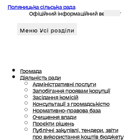
Поляницька сільська рада
Офіційний інформаційний веб сайт
Громада
Діяльність ради
Адміністративні послуги
Запобігання проявам корупції
Засідання комісій
Консультації з громадськістю
Нормативно-правова база
Очищення влади
Проєкти рішень
Публічні закупівлі, тендери, звіти
про використання коштів бюджету