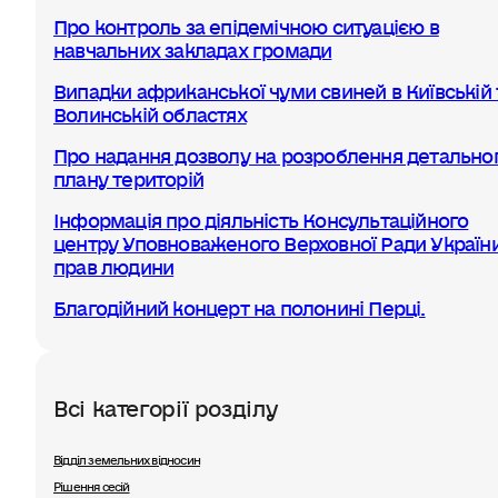
Про контроль за епідемічною ситуацією в
навчальних закладах громади
Випадки африканської чуми свиней в Київській 
Волинській областях
Про надання дозволу на розроблення детально
плану територій
Інформація про діяльність Консультаційного
центру Уповноваженого Верховної Ради України
прав людини
Благодійний концерт на полонині Перці.
Всі категорії розділу
Відділ земельних відносин
Рішення сесій