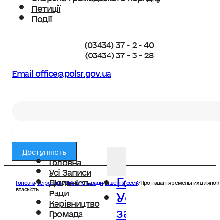
Петиції
Події
(03434) 37 - 2 - 40
(03434) 37 - 3 - 28
Email office@polsr.gov.ua
Пошук
Доступність
Головна
Усі Записи
Головна
Діяльність
Головна
/
Усі розділи
/
Діяльність ради
/
Рішення сесій
/
Про надання земельних ділянок 
Усі
власність
Ради
Керівництво
записи
Громада