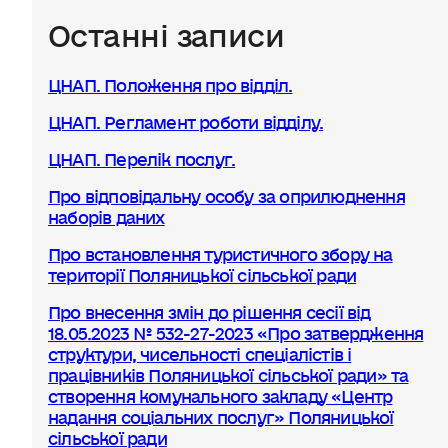
Останні записи
ЦНАП. Положення про відділ.
ЦНАП. Регламент роботи відділу.
ЦНАП. Перелік послуг.
Про відповідальну особу за оприлюднення
наборів даних
Про встановлення туристичного збору на
території Поляницької сільської ради
Про внесення змін до рішення сесії від
18.05.2023 № 532-27-2023 «Про затвердження
структури, чисельності спеціалістів і
працівників Поляницької сільської ради» та
створення комунального закладу «Центр
надання соціальних послуг» Поляницької
сільської ради