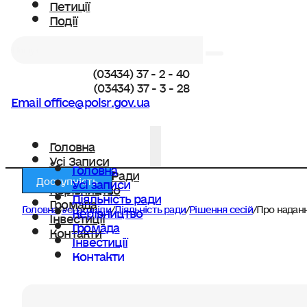
Петиції
Події
Пошук
(03434) 37 - 2 - 40
(03434) 37 - 3 - 28
Email office@polsr.gov.ua
Головна
Усі Записи
Головна
Діяльність Ради
Доступність
Усі записи
Керівництво
Діяльність ради
Громада
Головна
/
Усі розділи
/
Діяльність ради
/
Рішення сесій
/
Про наданн
Керівництво
Інвестиції
Громада
Контакти
Інвестиції
Контакти