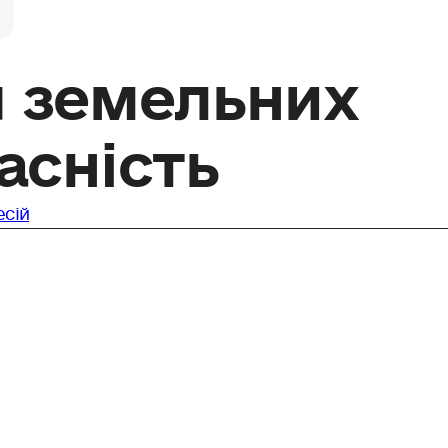
я земельних
асність
есій