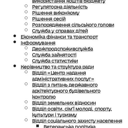
Регуляторна діяльність
Рішення виконкому
Рішення сесій
Розпорядження сільського голови
Служба у справах дітей
Економіка фінанси та транспорт
Інформування
Держпродспоживслужба
Служба зайнятості
Служба статистики
Керівництво та структура ради
Відділ «Центр надання
адміністративних послуг»
Відділ з питань державного
архітектурного будівельного
контролю
Відділ земельних відносин
Відділ освіти, сімʼї молоді, спорту,
культури і туризму
Відділ соціального захисту населення
Ветеранська політика