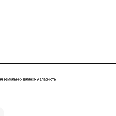
я земельних ділянок у власність