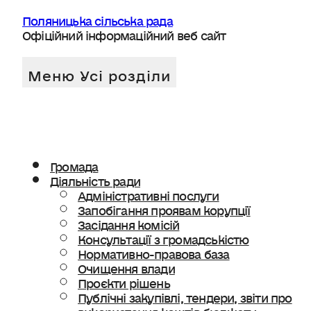
Поляницька сільська рада
Офіційний інформаційний веб сайт
Громада
Діяльність ради
Адміністративні послуги
Запобігання проявам корупції
Засідання комісій
Консультації з громадськістю
Нормативно-правова база
Очищення влади
Проєкти рішень
Публічні закупівлі, тендери, звіти про
використання коштів бюджету