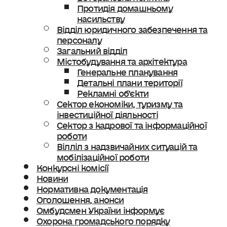
Протидія домашньому
насильству
Відділ юридичного забезпечення та
персоналу
Загальний відділ
Містобудування та архітектура
Генеральне планування
Детальні плани території
Рекламні об’єкти
Сектор економіки, туризму та
інвестиційної діяльності
Сектор з кадрової та інформаційної
роботи
Вілліл з надзвичайних ситуацій та
мобілізаційної роботи
Конкурсні комісії
Новини
Нормативна документація
Оголошення, анонси
Омбудсмен України інформує
Охорона громадського порядку