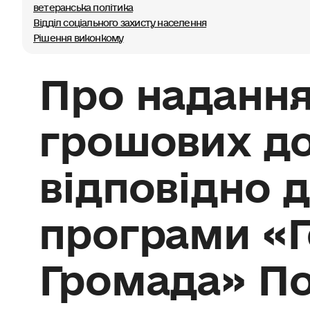
ветеранська політика
Відділ соціального захисту населення
Рішення виконкому
Про надання
грошових д
відповідно 
програми «Г
Громада» П