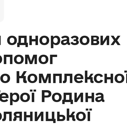
 одноразових
опомог
до Комплексно
ерої Родина
оляницької