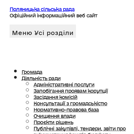
Поляницька сільська рада
Офіційний інформаційний веб сайт
Громада
Діяльність ради
Адміністративні послуги
Запобігання проявам корупції
Засідання комісій
Консультації з громадськістю
Нормативно-правова база
Очищення влади
Проєкти рішень
Публічні закупівлі, тендери, звіти про
використання коштів бюджету