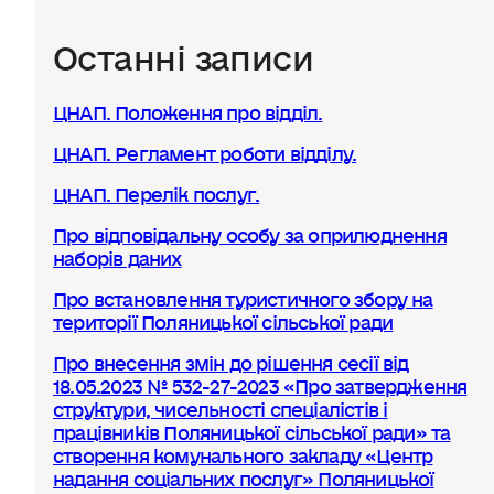
Останні записи
ЦНАП. Положення про відділ.
ЦНАП. Регламент роботи відділу.
ЦНАП. Перелік послуг.
Про відповідальну особу за оприлюднення
наборів даних
Про встановлення туристичного збору на
території Поляницької сільської ради
Про внесення змін до рішення сесії від
18.05.2023 № 532-27-2023 «Про затвердження
структури, чисельності спеціалістів і
працівників Поляницької сільської ради» та
створення комунального закладу «Центр
надання соціальних послуг» Поляницької