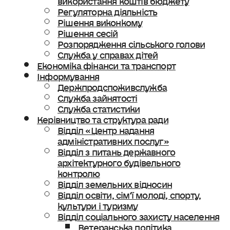
Регуляторна діяльність
Рішення виконкому
Рішення сесій
Розпорядження сільського голови
Служба у справах дітей
Економіка фінанси та транспорт
Інформування
Держпродспоживслужба
Служба зайнятості
Служба статистики
Керівництво та структура ради
Відділ «Центр надання
адміністративних послуг»
Відділ з питань державного
архітектурного будівельного
контролю
Відділ земельних відносин
Відділ освіти, сімʼї молоді, спорту,
культури і туризму
Відділ соціального захисту населення
Ветеранська політика