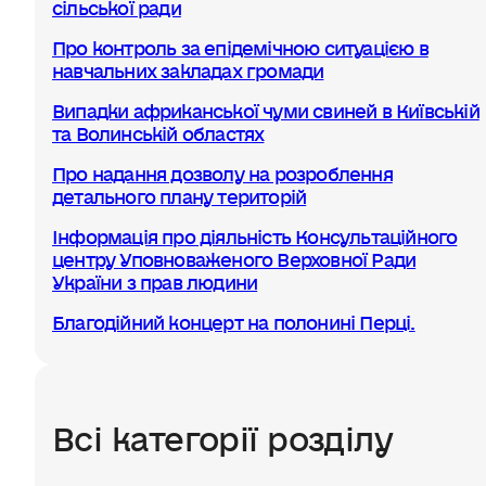
сільської ради
Про контроль за епідемічною ситуацією в
навчальних закладах громади
Випадки африканської чуми свиней в Київській
та Волинській областях
Про надання дозволу на розроблення
детального плану територій
Інформація про діяльність Консультаційного
центру Уповноваженого Верховної Ради
України з прав людини
Благодійний концерт на полонині Перці.
Всі категорії розділу