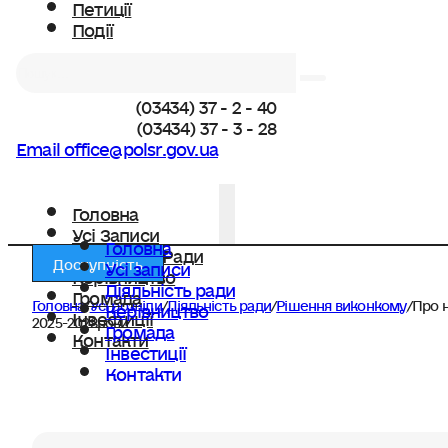
Петиції
Події
Пошук
(03434) 37 - 2 - 40
(03434) 37 - 3 - 28
Email office@polsr.gov.ua
Головна
Усі Записи
Головна
Діяльність Ради
Доступність
Усі записи
Керівництво
Діяльність ради
Громада
Головна
/
Усі розділи
/
Діяльність ради
/
Рішення виконкому
/
Про н
Керівництво
Інвестиції
2025-2028роки
Громада
Контакти
Інвестиції
Контакти