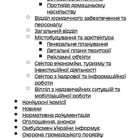
Протидія домашньому
насильству
Відділ юридичного забезпечення та
персоналу
Загальний відділ
Містобудування та архітектура
Генеральне планування
Детальні плани території
Рекламні об’єкти
Сектор економіки, туризму та
інвестиційної діяльності
Сектор з кадрової та інформаційної
роботи
Вілліл з надзвичайних ситуацій та
мобілізаційної роботи
Конкурсні комісії
Новини
Нормативна документація
Оголошення, анонси
Омбудсмен України інформує
Охорона громадського порядку