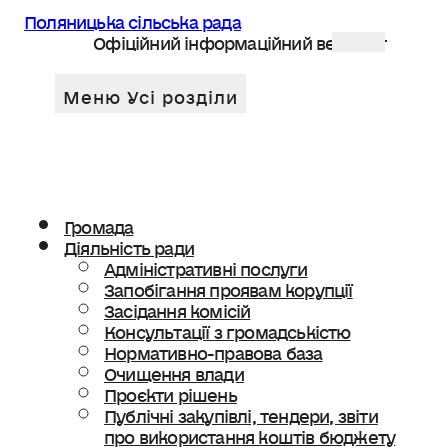
Поляницька сільська рада
Офіційний інформаційний веб сайт
Громада
Діяльність ради
Адміністративні послуги
Запобігання проявам корупції
Засідання комісій
Консультації з громадськістю
Нормативно-правова база
Очищення влади
Проєкти рішень
Публічні закупівлі, тендери, звіти
про використання коштів бюджету