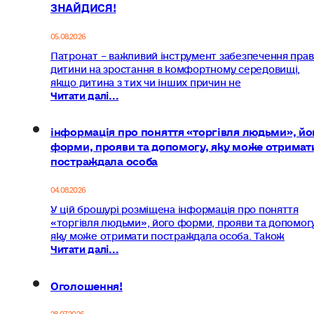
ЗНАЙДИСЯ!
05.08.2026
Патронат – важливий інструмент забезпечення прав
дитини на зростання в комфортному середовищі,
якщо дитина з тих чи інших причин не
Читати далі...
інформація про поняття «торгівля людьми», йо
форми, прояви та допомогу, яку може отримат
постраждала особа
04.08.2026
У цій брошурі розміщена інформація про поняття
«торгівля людьми», його форми, прояви та допомогу
яку може отримати постраждала особа. Також
Читати далі...
Оголошення!
28.07.2026