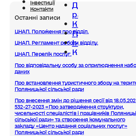
Діяльність
Інвестиції
Контакти
ради
Останні записи
Керівництво
Громада
ЦНАП. Положення про відділ.
Інвестиції
ЦНАП. Регламент роботи відділу.
Контакти
ЦНАП. Перелік послуг.
Про відповідальну особу за оприлюднення набо
даних
Про встановлення туристичного збору на терито
Поляницької сільської ради
Про внесення змін до рішення сесії від 18.05.20
532-27-2023 «Про затвердження структури,
чисельності спеціалістів і працівників Поляниць
сільської ради» та створення комунального
закладу «Центр надання соціальних послуг»
Поляницької сільської ради