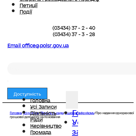
Петиції
Події
(03434) 37 - 2 - 40
(03434) 37 - 3 - 28
Email office@polsr.gov.ua
Пошук
Доступність
Головна
Усі Записи
Головна
Діяльність
Головна
/
Усі розділи
/
Діяльність ради
/
Рішення виконкому
/
Про надання одноразової
Усі
грошової допомоги на поховання
Ради
Керівництво
записи
Громада