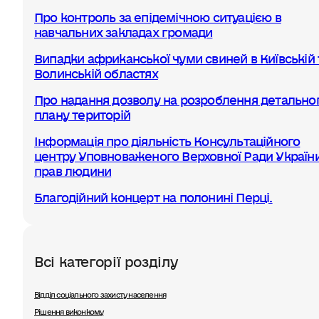
Про контроль за епідемічною ситуацією в
навчальних закладах громади
Випадки африканської чуми свиней в Київській 
Волинській областях
Про надання дозволу на розроблення детально
плану територій
Інформація про діяльність Консультаційного
центру Уповноваженого Верховної Ради України
прав людини
Благодійний концерт на полонині Перці.
Всі категорії розділу
Відділ соціального захисту населення
Рішення виконкому