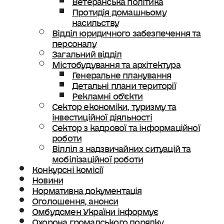
Протидія домашньому
насильству
Відділ юридичного забезпечення та
персоналу
Загальний відділ
Містобудування та архітектура
Генеральне планування
Детальні плани території
Рекламні об’єкти
Сектор економіки, туризму та
інвестиційної діяльності
Сектор з кадрової та інформаційної
роботи
Вілліл з надзвичайних ситуацій та
мобілізаційної роботи
Конкурсні комісії
Новини
Нормативна документація
Оголошення, анонси
Омбудсмен України інформує
Охорона громадського порядку