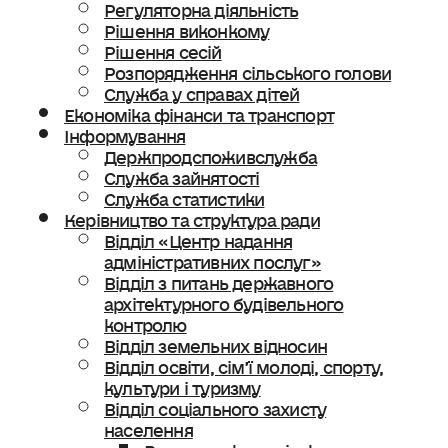
Регуляторна діяльність
Рішення виконкому
Рішення сесій
Розпорядження сільського голови
Служба у справах дітей
Економіка фінанси та транспорт
Інформування
Держпродспоживслужба
Служба зайнятості
Служба статистики
Керівництво та структура ради
Відділ «Центр надання
адміністративних послуг»
Відділ з питань державного
архітектурного будівельного
контролю
Відділ земельних відносин
Відділ освіти, сімʼї молоді, спорту,
культури і туризму
Відділ соціального захисту
населення
Ветеранська політика