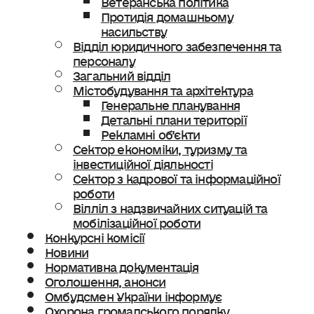
Протидія домашньому
насильству
Відділ юридичного забезпечення та
персоналу
Загальний відділ
Містобудування та архітектура
Генеральне планування
Детальні плани території
Рекламні об’єкти
Сектор економіки, туризму та
інвестиційної діяльності
Сектор з кадрової та інформаційної
роботи
Вілліл з надзвичайних ситуацій та
мобілізаційної роботи
Конкурсні комісії
Новини
Нормативна документація
Оголошення, анонси
Омбудсмен України інформує
Охорона громадського порядку