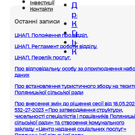
Діяльність
Інвестиції
Контакти
ради
Останні записи
Керівництво
Громада
ЦНАП. Положення про відділ.
Інвестиції
ЦНАП. Регламент роботи відділу.
Контакти
ЦНАП. Перелік послуг.
Про відповідальну особу за оприлюднення набо
даних
Про встановлення туристичного збору на терито
Поляницької сільської ради
Про внесення змін до рішення сесії від 18.05.20
532-27-2023 «Про затвердження структури,
чисельності спеціалістів і працівників Поляниць
сільської ради» та створення комунального
закладу «Центр надання соціальних послуг»
Поляницької сільської ради