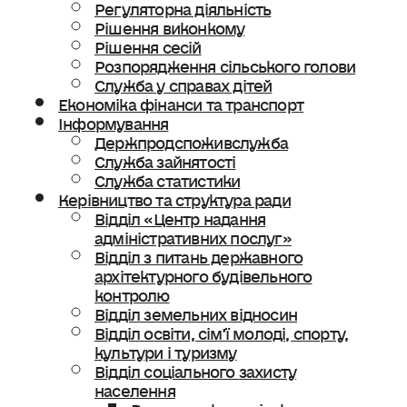
Регуляторна діяльність
Рішення виконкому
Рішення сесій
Розпорядження сільського голови
Служба у справах дітей
Економіка фінанси та транспорт
Інформування
Держпродспоживслужба
Служба зайнятості
Служба статистики
Керівництво та структура ради
Відділ «Центр надання
адміністративних послуг»
Відділ з питань державного
архітектурного будівельного
контролю
Відділ земельних відносин
Відділ освіти, сімʼї молоді, спорту,
культури і туризму
Відділ соціального захисту
населення
Ветеранська політика