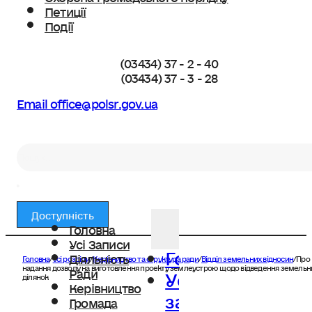
Петиції
Події
(03434) 37 - 2 - 40
(03434) 37 - 3 - 28
Email office@polsr.gov.ua
Пошук
Доступність
Головна
Усі Записи
Головна
Діяльність
Головна
/
Усі розділи
/
Керівництво та структура ради
/
Відділ земельних відносин
/
Про
Усі
надання дозволу на виготовлення проекту землеустрою щодо відведення земельн
Ради
ділянок
Керівництво
записи
Громада