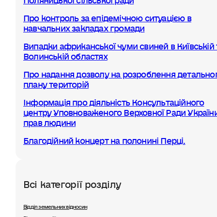
Про контроль за епідемічною ситуацією в
навчальних закладах громади
Випадки африканської чуми свиней в Київській 
Волинській областях
Про надання дозволу на розроблення детально
плану територій
Інформація про діяльність Консультаційного
центру Уповноваженого Верховної Ради України
прав людини
Благодійний концерт на полонині Перці.
Всі категорії розділу
Відділ земельних відносин