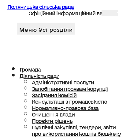
Поляницька сільська рада
Офіційний інформаційний веб сайт
Громада
Діяльність ради
Адміністративні послуги
Запобігання проявам корупції
Засідання комісій
Консультації з громадськістю
Нормативно-правова база
Очищення влади
Проєкти рішень
Публічні закупівлі, тендери, звіти
про використання коштів бюджету