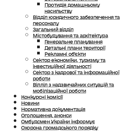
Протидія домашньому
насильству
Відділ юридичного забезпечення та
персоналу
Загальний відділ
Містобудування та архітектура
Генеральне планування
Детальні плани території
Рекламні об’єкти
Сектор економіки, туризму та
інвестиційної діяльності
Сектор з кадрової та інформаційної
роботи
Вілліл з надзвичайних ситуацій та
мобілізаційної роботи
Конкурсні комісії
Новини
Нормативна документація
Оголошення, анонси
Омбудсмен України інформує
Охорона громадського порядку