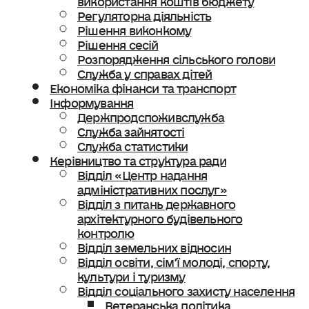
Регуляторна діяльність
Рішення виконкому
Рішення сесій
Розпорядження сільського голови
Служба у справах дітей
Економіка фінанси та транспорт
Інформування
Держпродспоживслужба
Служба зайнятості
Служба статистики
Керівництво та структура ради
Відділ «Центр надання
адміністративних послуг»
Відділ з питань державного
архітектурного будівельного
контролю
Відділ земельних відносин
Відділ освіти, сімʼї молоді, спорту,
культури і туризму
Відділ соціального захисту населення
Ветеранська політика