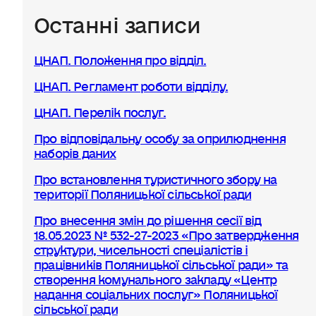
Останні записи
ЦНАП. Положення про відділ.
ЦНАП. Регламент роботи відділу.
ЦНАП. Перелік послуг.
Про відповідальну особу за оприлюднення
наборів даних
Про встановлення туристичного збору на
території Поляницької сільської ради
Про внесення змін до рішення сесії від
18.05.2023 № 532-27-2023 «Про затвердження
структури, чисельності спеціалістів і
працівників Поляницької сільської ради» та
створення комунального закладу «Центр
надання соціальних послуг» Поляницької
сільської ради