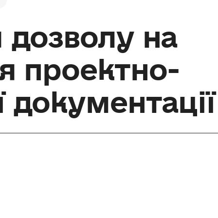
 дозволу на
я проектно-
 документації