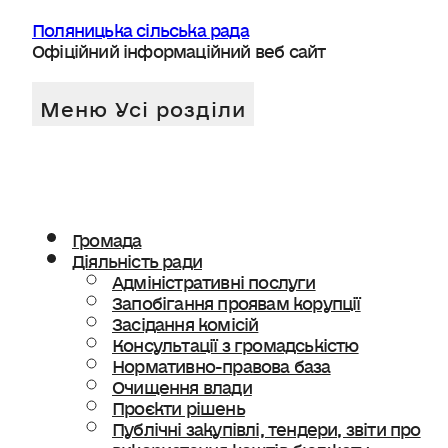
Поляницька сільська рада
Офіційний інформаційний веб сайт
Громада
Діяльність ради
Адміністративні послуги
Запобігання проявам корупції
Засідання комісій
Консультації з громадськістю
Нормативно-правова база
Очищення влади
Проєкти рішень
Публічні закупівлі, тендери, звіти про
використання коштів бюджету