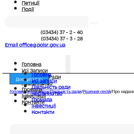
Петиції
Події
Пошук
(03434) 37 - 2 - 40
(03434) 37 - 3 - 28
Email office@polsr.gov.ua
Головна
Усі Записи
Головна
Діяльність Ради
Доступність
Усі записи
Керівництво
Діяльність ради
Громада
Головна
/
Усі розділи
/
Діяльність ради
/
Рішення сесій
/
Про наданн
Керівництво
Інвестиції
Громада
Контакти
Інвестиції
Контакти