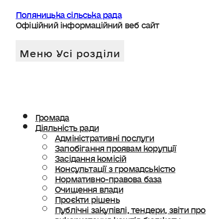
Поляницька сільська рада
Офіційний інформаційний веб сайт
Громада
Діяльність ради
Адміністративні послуги
Запобігання проявам корупції
Засідання комісій
Консультації з громадськістю
Нормативно-правова база
Очищення влади
Проєкти рішень
Публічні закупівлі, тендери, звіти про
використання коштів бюджету