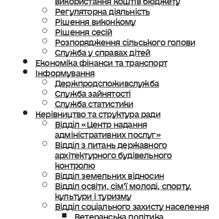
Регуляторна діяльність
Рішення виконкому
Рішення сесій
Розпорядження сільського голови
Служба у справах дітей
Економіка фінанси та транспорт
Інформування
Держпродспоживслужба
Служба зайнятості
Служба статистики
Керівництво та структура ради
Відділ «Центр надання
адміністративних послуг»
Відділ з питань державного
архітектурного будівельного
контролю
Відділ земельних відносин
Відділ освіти, сімʼї молоді, спорту,
культури і туризму
Відділ соціального захисту населення
Ветеранська політика