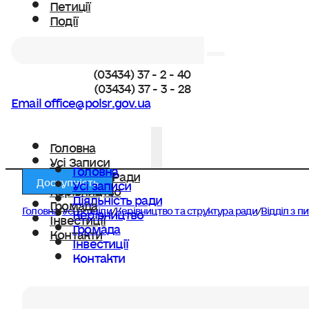
Петиції
Події
Пошук
(03434) 37 - 2 - 40
(03434) 37 - 3 - 28
Email office@polsr.gov.ua
Головна
Усі Записи
Головна
Діяльність Ради
Доступність
Усі записи
Керівництво
Діяльність ради
Громада
Головна
/
Усі розділи
/
Керівництво та структура ради
/
Відділ з 
Керівництво
Інвестиції
Громада
Контакти
Інвестиції
Контакти