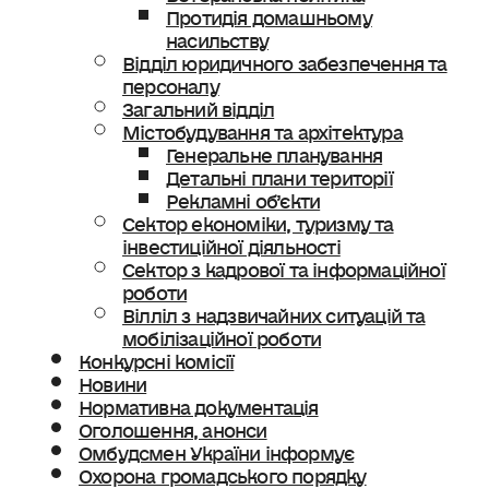
Протидія домашньому
насильству
Відділ юридичного забезпечення та
персоналу
Загальний відділ
Містобудування та архітектура
Генеральне планування
Детальні плани території
Рекламні об’єкти
Сектор економіки, туризму та
інвестиційної діяльності
Сектор з кадрової та інформаційної
роботи
Вілліл з надзвичайних ситуацій та
мобілізаційної роботи
Конкурсні комісії
Новини
Нормативна документація
Оголошення, анонси
Омбудсмен України інформує
Охорона громадського порядку