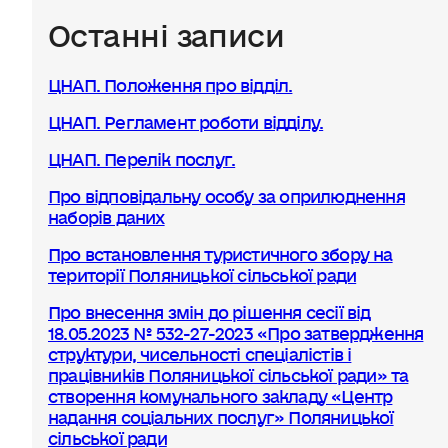
Останні записи
ЦНАП. Положення про відділ.
ЦНАП. Регламент роботи відділу.
ЦНАП. Перелік послуг.
Про відповідальну особу за оприлюднення
наборів даних
Про встановлення туристичного збору на
території Поляницької сільської ради
Про внесення змін до рішення сесії від
18.05.2023 № 532-27-2023 «Про затвердження
структури, чисельності спеціалістів і
працівників Поляницької сільської ради» та
створення комунального закладу «Центр
надання соціальних послуг» Поляницької
сільської ради