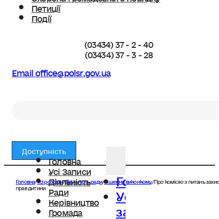
Петиції
Події
(03434) 37 - 2 - 40
(03434) 37 - 3 - 28
Email office@polsr.gov.ua
Пошук
Доступність
Головна
Усі Записи
Головна
Діяльність
Головна
/
Усі розділи
/
Діяльність ради
/
Рішення виконкому
/
Про комісію з питань захи
Усі
прав дитини
Ради
Керівництво
записи
Громада