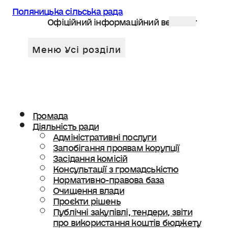
Поляницька сільська рада
Офіційний інформаційний веб сайт
Громада
Діяльність ради
Адміністративні послуги
Запобігання проявам корупції
Засідання комісій
Консультації з громадськістю
Нормативно-правова база
Очищення влади
Проєкти рішень
Публічні закупівлі, тендери, звіти
про використання коштів бюджету