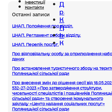
Діяльність
Інвестиції
Контакти
ради
Останні записи
Керівництво
Громада
ЦНАП. Положення про відділ.
Інвестиції
ЦНАП. Регламент роботи відділу.
Контакти
ЦНАП. Перелік послуг.
Про відповідальну особу за оприлюднення набо
даних
Про встановлення туристичного збору на терито
Поляницької сільської ради
Про внесення змін до рішення сесії від 18.05.20
532-27-2023 «Про затвердження структури,
чисельності спеціалістів і працівників Поляниць
сільської ради» та створення комунального
закладу «Центр надання соціальних послуг»
Поляницької сільської ради