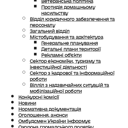
Протидія домашньому
насильству
Відділ юридичного забезпечення та
персоналу
Загальний відділ
Містобудування та архітектура
Генеральне планування
Детальні плани території
Рекламні об’єкти
Сектор економіки, туризму та
інвестиційної діяльності
Сектор з кадрової та інформаційної
роботи
Вілліл з надзвичайних ситуацій та
мобілізаційної роботи
Конкурсні комісії
Новини
Нормативна документація
Оголошення, анонси
Омбудсмен України інформує
Охорона громадського порядку