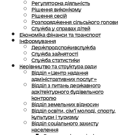
Регуляторна діяльність
Рішення виконкому
Рішення сесій
Розпорядження сільського голови
Служба у справах дітей
Економіка фінанси та транспорт
Інформування
Держпродспоживслужба
Служба зайнятості
Служба статистики
Керівництво та структура ради
Відділ «Центр надання
адміністративних послуг»
Відділ з питань державного
архітектурного будівельного
контролю
Відділ земельних відносин
Відділ освіти, сімʼї молоді, спорту,
культури і туризму
Відділ соціального захисту
населення
Ветеранська політика