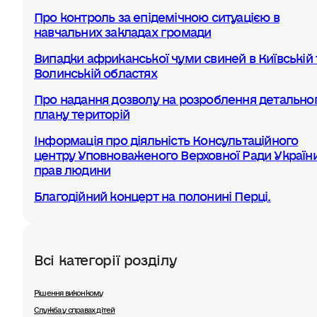
Про контроль за епідемічною ситуацією в
навчальних закладах громади
Випадки африканської чуми свиней в Київській 
Волинській областях
Про надання дозволу на розроблення детально
плану територій
Інформація про діяльність Консультаційного
центру Уповноваженого Верховної Ради України
прав людини
Благодійний концерт на полонині Перці.
Всі категорії розділу
Рішення виконкому
Служба у справах дітей