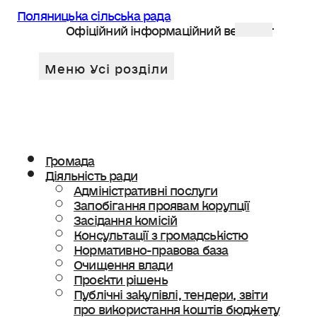
Поляницька сільська рада
Офіційний інформаційний веб сайт
Громада
Діяльність ради
Адміністративні послуги
Запобігання проявам корупції
Засідання комісій
Консультації з громадськістю
Нормативно-правова база
Очищення влади
Проєкти рішень
Публічні закупівлі, тендери, звіти
про використання коштів бюджету