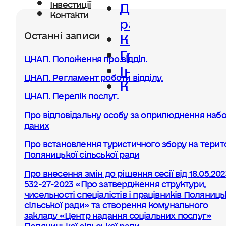
Діяльність
Інвестиції
Контакти
ради
Останні записи
Керівництво
Громада
ЦНАП. Положення про відділ.
Інвестиції
ЦНАП. Регламент роботи відділу.
Контакти
ЦНАП. Перелік послуг.
Про відповідальну особу за оприлюднення набо
даних
Про встановлення туристичного збору на терито
Поляницької сільської ради
Про внесення змін до рішення сесії від 18.05.20
532-27-2023 «Про затвердження структури,
чисельності спеціалістів і працівників Поляниць
сільської ради» та створення комунального
закладу «Центр надання соціальних послуг»
Поляницької сільської ради