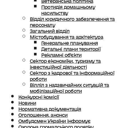
Протидія домашньому
насильству
Відділ юридичного забезпечення та
персоналу
Загальний відділ
Містобудування та архітектура
Генеральне планування
Детальні плани території
Рекламні об’єкти
Сектор економіки, туризму та
інвестиційної діяльності
Сектор з кадрової та інформаційної
роботи
Вілліл з надзвичайних ситуацій та
мобілізаційної роботи
Конкурсні комісії
Новини
Нормативна документація
Оголошення, анонси
Омбудсмен України інформує
Охорона громадського порядку