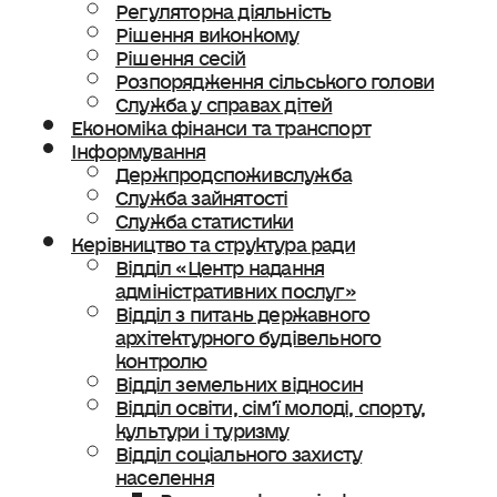
Регуляторна діяльність
Рішення виконкому
Рішення сесій
Розпорядження сільського голови
Служба у справах дітей
Економіка фінанси та транспорт
Інформування
Держпродспоживслужба
Служба зайнятості
Служба статистики
Керівництво та структура ради
Відділ «Центр надання
адміністративних послуг»
Відділ з питань державного
архітектурного будівельного
контролю
Відділ земельних відносин
Відділ освіти, сімʼї молоді, спорту,
культури і туризму
Відділ соціального захисту
населення
Ветеранська політика