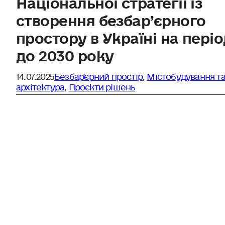
створення безбар’єрного
простору в Україні на пері
до 2030 року
14.07.2025
Безбар'єрний простір
,
Містобудування т
архітектура
,
Проєкти рішень