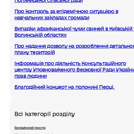
Про контроль за епідемічною ситуацією в
навчальних закладах громади
Випадки африканської чуми свиней в Київській 
Волинській областях
Про надання дозволу на розроблення детально
плану територій
Інформація про діяльність Консультаційного
центру Уповноваженого Верховної Ради України
прав людини
Благодійний концерт на полонині Перці.
Всі категорії розділу
Безбар'єрний простір