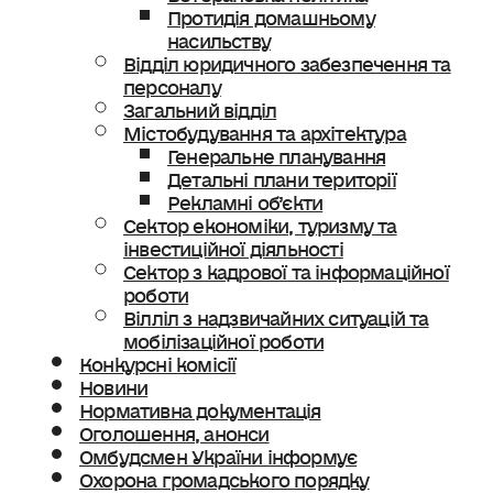
Протидія домашньому
насильству
Відділ юридичного забезпечення та
персоналу
Загальний відділ
Містобудування та архітектура
Генеральне планування
Детальні плани території
Рекламні об’єкти
Сектор економіки, туризму та
інвестиційної діяльності
Сектор з кадрової та інформаційної
роботи
Вілліл з надзвичайних ситуацій та
мобілізаційної роботи
Конкурсні комісії
Новини
Нормативна документація
Оголошення, анонси
Омбудсмен України інформує
Охорона громадського порядку