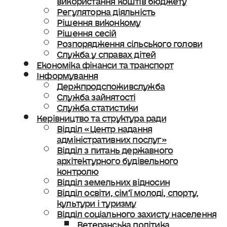
Регуляторна діяльність
Рішення виконкому
Рішення сесій
Розпорядження сільського голови
Служба у справах дітей
Економіка фінанси та транспорт
Інформування
Держпродспоживслужба
Служба зайнятості
Служба статистики
Керівництво та структура ради
Відділ «Центр надання
адміністративних послуг»
Відділ з питань державного
архітектурного будівельного
контролю
Відділ земельних відносин
Відділ освіти, сімʼї молоді, спорту,
культури і туризму
Відділ соціального захисту населення
Ветеранська політика