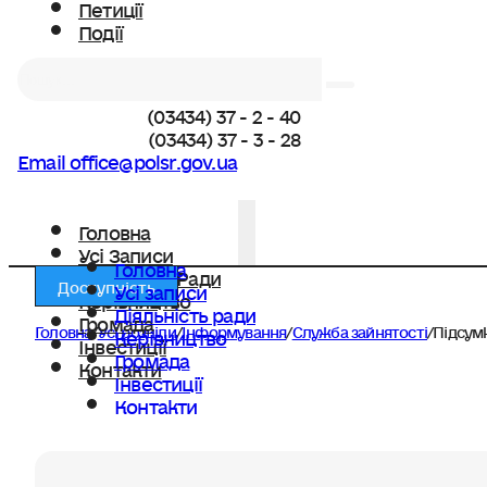
Петиції
Події
Пошук
(03434) 37 - 2 - 40
(03434) 37 - 3 - 28
Email office@polsr.gov.ua
Головна
Усі Записи
Головна
Діяльність Ради
Доступність
Усі записи
Керівництво
Діяльність ради
Громада
Головна
/
Усі розділи
/
Інформування
/
Служба зайнятості
/
Підсумк
Керівництво
Інвестиції
Громада
Контакти
Інвестиції
Контакти