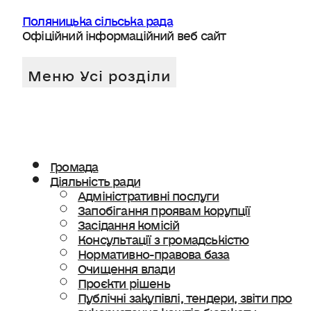
Поляницька сільська рада
Офіційний інформаційний веб сайт
Громада
Діяльність ради
Адміністративні послуги
Запобігання проявам корупції
Засідання комісій
Консультації з громадськістю
Нормативно-правова база
Очищення влади
Проєкти рішень
Публічні закупівлі, тендери, звіти про
використання коштів бюджету