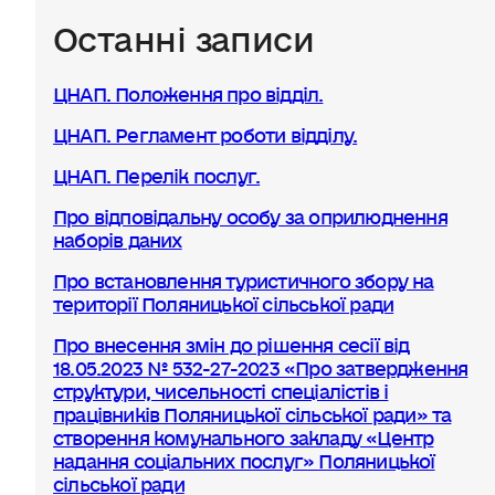
Останні записи
ЦНАП. Положення про відділ.
ЦНАП. Регламент роботи відділу.
ЦНАП. Перелік послуг.
Про відповідальну особу за оприлюднення
наборів даних
Про встановлення туристичного збору на
території Поляницької сільської ради
Про внесення змін до рішення сесії від
18.05.2023 № 532-27-2023 «Про затвердження
структури, чисельності спеціалістів і
працівників Поляницької сільської ради» та
створення комунального закладу «Центр
надання соціальних послуг» Поляницької
сільської ради