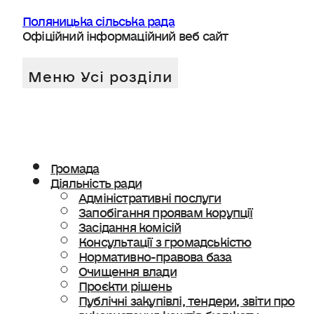
Поляницька сільська рада
Офіційний інформаційний веб сайт
Громада
Діяльність ради
Адміністративні послуги
Запобігання проявам корупції
Засідання комісій
Консультації з громадськістю
Нормативно-правова база
Очищення влади
Проєкти рішень
Публічні закупівлі, тендери, звіти про
використання коштів бюджету