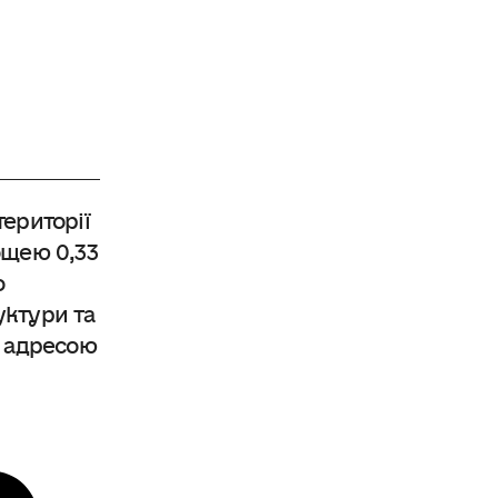
ериторії
ощею 0,33
о
уктури та
а адресою