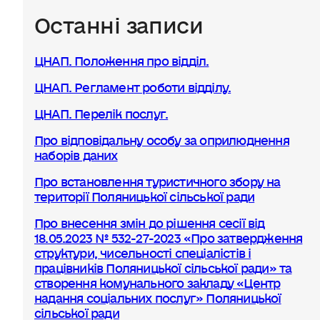
Останні записи
ЦНАП. Положення про відділ.
ЦНАП. Регламент роботи відділу.
ЦНАП. Перелік послуг.
Про відповідальну особу за оприлюднення
наборів даних
Про встановлення туристичного збору на
території Поляницької сільської ради
Про внесення змін до рішення сесії від
18.05.2023 № 532-27-2023 «Про затвердження
структури, чисельності спеціалістів і
працівників Поляницької сільської ради» та
створення комунального закладу «Центр
надання соціальних послуг» Поляницької
сільської ради