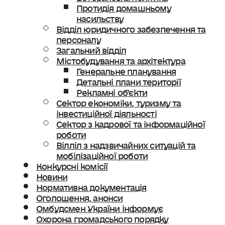
Протидія домашньому
насильству
Відділ юридичного забезпечення та
персоналу
Загальний відділ
Містобудування та архітектура
Генеральне планування
Детальні плани території
Рекламні об’єкти
Сектор економіки, туризму та
інвестиційної діяльності
Сектор з кадрової та інформаційної
роботи
Вілліл з надзвичайних ситуацій та
мобілізаційної роботи
Конкурсні комісії
Новини
Нормативна документація
Оголошення, анонси
Омбудсмен України інформує
Охорона громадського порядку