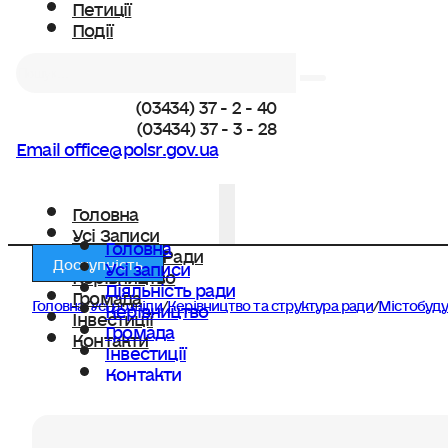
Петиції
Події
Пошук
(03434) 37 - 2 - 40
(03434) 37 - 3 - 28
Email office@polsr.gov.ua
Головна
Усі Записи
Головна
Діяльність Ради
Доступність
Усі записи
Керівництво
Діяльність ради
Громада
Головна
/
Усі розділи
/
Керівництво та структура ради
/
Містобуду
Керівництво
Інвестиції
Громада
Контакти
Інвестиції
Контакти