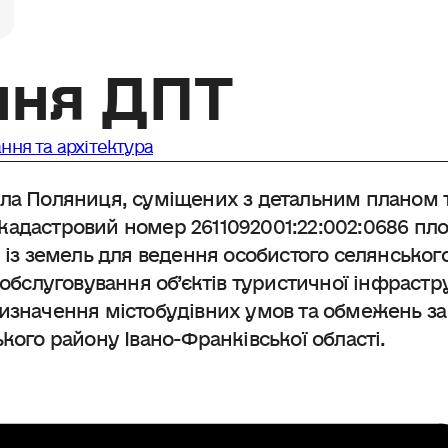
ня ДПТ
ння та архітектура
ела Поляниця, суміщених з детальним планом т
кадастровий номер 2611092001:22:002:0686 пл
 із земель для ведення особистого селянськог
 обслуговування об’єктів туристичної інфрастр
визначення містобудівних умов та обмежень з
кого району Івано-Франківської області.