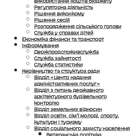
Регуляторна діяльність
Рішення виконкому
Рішення сесій
Розпорядження сільського голови
Служба у справах дітей
Економіка фінанси та транспорт
Інформування
Держпродспоживслужба
Служба зайнятості
Служба статистики
Керівництво та структура ради
Відділ «Центр надання
адміністративних послуг»
Відділ з питань державного
архітектурного будівельного
контролю
Відділ земельних відносин
Відділ освіти, сімʼї молоді, спорту,
культури і туризму
Відділ соціального захисту населення
Ветеранська політика