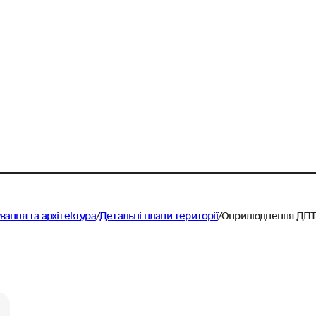
вання та архітектура
/
Детальні плани території
/
Оприлюднення ДП