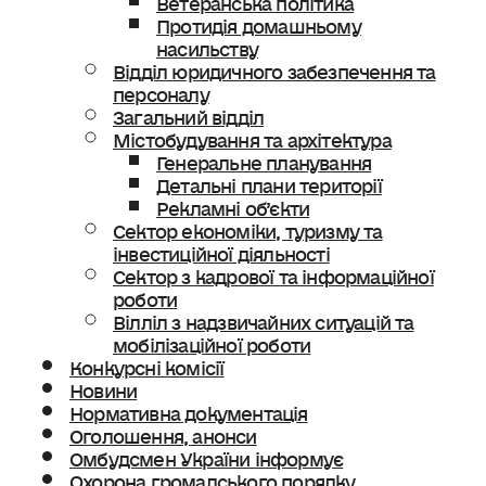
Протидія домашньому
насильству
Відділ юридичного забезпечення та
персоналу
Загальний відділ
Містобудування та архітектура
Генеральне планування
Детальні плани території
Рекламні об’єкти
Сектор економіки, туризму та
інвестиційної діяльності
Сектор з кадрової та інформаційної
роботи
Вілліл з надзвичайних ситуацій та
мобілізаційної роботи
Конкурсні комісії
Новини
Нормативна документація
Оголошення, анонси
Омбудсмен України інформує
Охорона громадського порядку