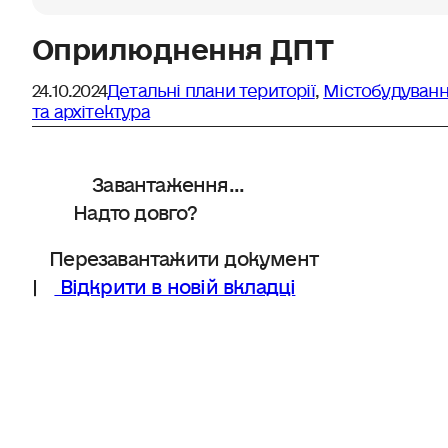
Оприлюднення ДПТ
24.10.2024
Детальні плани території
,
Містобудуван
та архітектура
Завантаження...
Надто довго?
Перезавантажити документ
|
Відкрити в новій вкладці