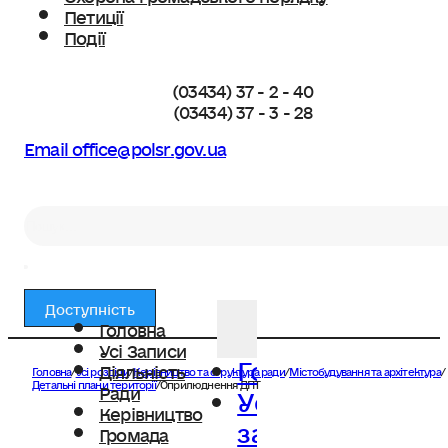
Петиції
Події
(03434) 37 - 2 - 40
(03434) 37 - 3 - 28
Email office@polsr.gov.ua
Пошук
Доступність
Головна
Усі Записи
Головна
Діяльність
Головна
/
Усі розділи
/
Керівництво та структура ради
/
Містобудування та архітектура
/
Усі
Детальні плани території
/
Оприлюднення ДПТ
Ради
Керівництво
записи
Громада