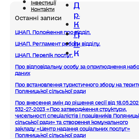
Діяльність
Інвестиції
Контакти
ради
Останні записи
Керівництво
Громада
ЦНАП. Положення про відділ.
Інвестиції
ЦНАП. Регламент роботи відділу.
Контакти
ЦНАП. Перелік послуг.
Про відповідальну особу за оприлюднення набо
даних
Про встановлення туристичного збору на терито
Поляницької сільської ради
Про внесення змін до рішення сесії від 18.05.20
532-27-2023 «Про затвердження структури,
чисельності спеціалістів і працівників Поляниць
сільської ради» та створення комунального
закладу «Центр надання соціальних послуг»
Поляницької сільської ради