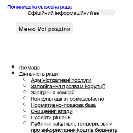
Поляницька сільська рада
Офіційний інформаційний веб сайт
Громада
Діяльність ради
Адміністративні послуги
Запобігання проявам корупції
Засідання комісій
Консультації з громадськістю
Нормативно-правова база
Очищення влади
Проєкти рішень
Публічні закупівлі, тендери, звіти
про використання коштів бюджету