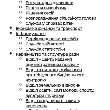
Регуляторна діяльність
Рішення виконкому
Рішення сесій
Розпорядження сільського голови
Служба у справах дітей
Економіка фінанси та транспорт
Інформування
Держпродспоживслужба
Служба зайнятості
Служба статистики
Керівництво та структура ради
Відділ «Центр надання
адміністративних послуг»
Відділ з питань державного
архітектурного будівельного
контролю
Відділ земельних відносин
Відділ освіти, сімʼї молоді, спорту,
культури і туризму
Відділ соціального захисту
населення
Ветеранська політика