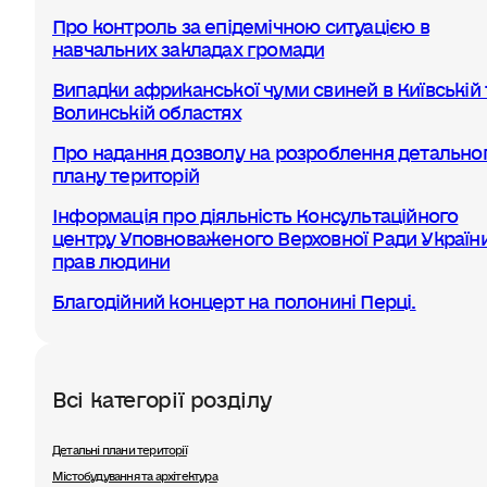
Про контроль за епідемічною ситуацією в
навчальних закладах громади
Випадки африканської чуми свиней в Київській 
Волинській областях
Про надання дозволу на розроблення детально
плану територій
Інформація про діяльність Консультаційного
центру Уповноваженого Верховної Ради України
прав людини
Благодійний концерт на полонині Перці.
Всі категорії розділу
Детальні плани території
Містобудування та архітектура