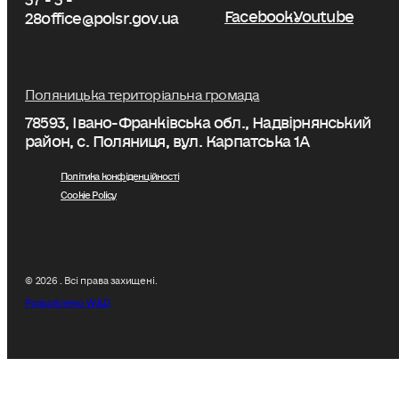
Facebook
Youtube
28
office@polsr.gov.ua
Поляницька територіальна громада
78593, Івано-Франківська обл., Надвірнянський
район, с. Поляниця, вул. Карпатська 1А
Політика конфіденційності
Cookie Policy
© 2026 . Всі права захищені.
Розроблено W&D