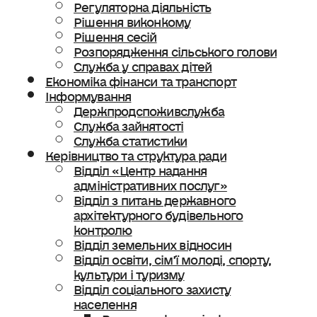
Регуляторна діяльність
Рішення виконкому
Рішення сесій
Розпорядження сільського голови
Служба у справах дітей
Економіка фінанси та транспорт
Інформування
Держпродспоживслужба
Служба зайнятості
Служба статистики
Керівництво та структура ради
Відділ «Центр надання
адміністративних послуг»
Відділ з питань державного
архітектурного будівельного
контролю
Відділ земельних відносин
Відділ освіти, сімʼї молоді, спорту,
культури і туризму
Відділ соціального захисту
населення
Ветеранська політика