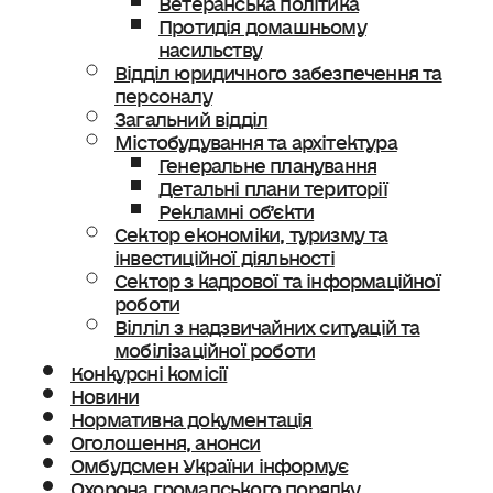
Протидія домашньому
насильству
Відділ юридичного забезпечення та
персоналу
Загальний відділ
Містобудування та архітектура
Генеральне планування
Детальні плани території
Рекламні об’єкти
Сектор економіки, туризму та
інвестиційної діяльності
Сектор з кадрової та інформаційної
роботи
Вілліл з надзвичайних ситуацій та
мобілізаційної роботи
Конкурсні комісії
Новини
Нормативна документація
Оголошення, анонси
Омбудсмен України інформує
Охорона громадського порядку