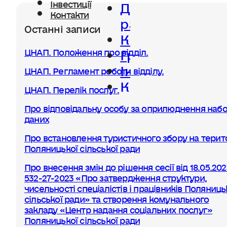
Діяльність
Інвестиції
Контакти
ради
Останні записи
Керівництво
Громада
ЦНАП. Положення про відділ.
Інвестиції
ЦНАП. Регламент роботи відділу.
Контакти
ЦНАП. Перелік послуг.
Про відповідальну особу за оприлюднення набо
даних
Про встановлення туристичного збору на терито
Поляницької сільської ради
Про внесення змін до рішення сесії від 18.05.20
532-27-2023 «Про затвердження структури,
чисельності спеціалістів і працівників Поляниць
сільської ради» та створення комунального
закладу «Центр надання соціальних послуг»
Поляницької сільської ради