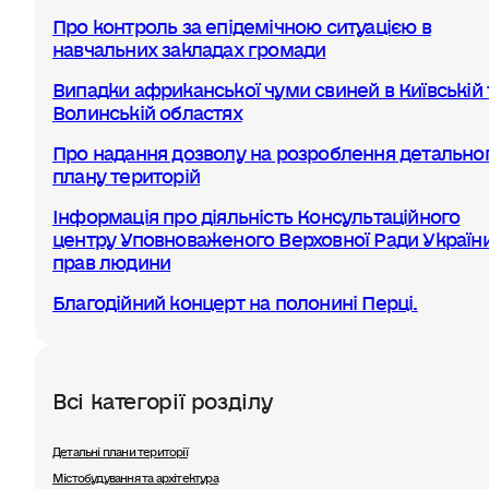
Про контроль за епідемічною ситуацією в
навчальних закладах громади
Випадки африканської чуми свиней в Київській 
Волинській областях
Про надання дозволу на розроблення детально
плану територій
Інформація про діяльність Консультаційного
центру Уповноваженого Верховної Ради України
прав людини
Благодійний концерт на полонині Перці.
Всі категорії розділу
Детальні плани території
Містобудування та архітектура