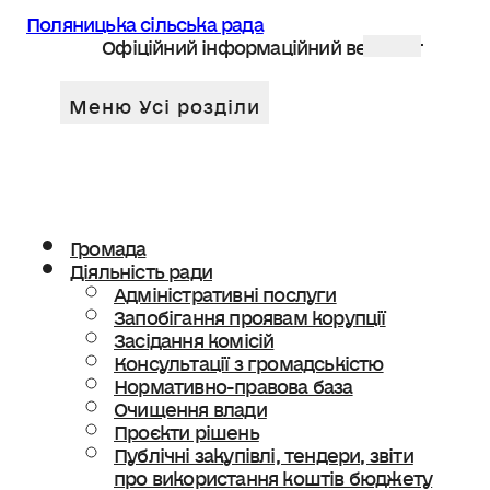
Поляницька сільська рада
Офіційний інформаційний веб сайт
Громада
Діяльність ради
Адміністративні послуги
Запобігання проявам корупції
Засідання комісій
Консультації з громадськістю
Нормативно-правова база
Очищення влади
Проєкти рішень
Публічні закупівлі, тендери, звіти
про використання коштів бюджету