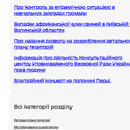
Про контроль за епідемічною ситуацією в
навчальних закладах громади
Випадки африканської чуми свиней в Київській 
Волинській областях
Про надання дозволу на розроблення детально
плану територій
Інформація про діяльність Консультаційного
центру Уповноваженого Верховної Ради України
прав людини
Благодійний концерт на полонині Перці.
Всі категорії розділу
Детальні плани території
Містобудування та архітектура