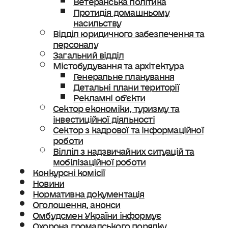
Протидія домашньому
насильству
Відділ юридичного забезпечення та
персоналу
Загальний відділ
Містобудування та архітектура
Генеральне планування
Детальні плани території
Рекламні об’єкти
Сектор економіки, туризму та
інвестиційної діяльності
Сектор з кадрової та інформаційної
роботи
Вілліл з надзвичайних ситуацій та
мобілізаційної роботи
Конкурсні комісії
Новини
Нормативна документація
Оголошення, анонси
Омбудсмен України інформує
Охорона громадського порядку