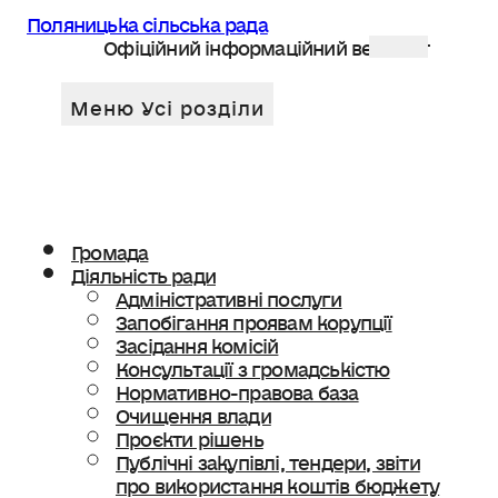
Поляницька сільська рада
Офіційний інформаційний веб сайт
Громада
Діяльність ради
Адміністративні послуги
Запобігання проявам корупції
Засідання комісій
Консультації з громадськістю
Нормативно-правова база
Очищення влади
Проєкти рішень
Публічні закупівлі, тендери, звіти
про використання коштів бюджету