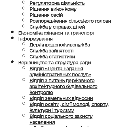
Регуляторна діяльність
Рішення виконкому
Рішення сесій
Розпорядження сільського голови
Служба у справах дітей
Економіка фінанси та транспорт
Інформування
Держпродспоживслужба
Служба зайнятості
Служба статистики
Керівництво та структура ради
Відділ «Центр надання
адміністративних послуг»
Відділ з питань державного
архітектурного будівельного
контролю
Відділ земельних відносин
Відділ освіти, сімʼї молоді, спорту,
культури і туризму
Відділ соціального захисту
населення
Ветеранська політика