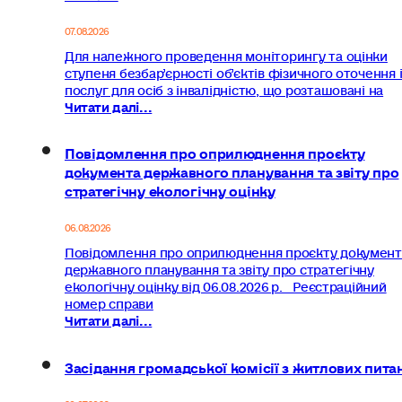
07.08.2026
Для належного проведення моніторингу та оцінки
ступеня безбар’єрності об’єктів фізичного оточення 
послуг для осіб з інвалідністю, що розташовані на
Читати далі...
Повідомлення про оприлюднення проєкту
документа державного планування та звіту про
стратегічну екологічну оцінку
06.08.2026
Повідомлення про оприлюднення проєкту документ
державного планування та звіту про стратегічну
екологічну оцінку від 06.08.2026 р. Реєстраційний
номер справи
Читати далі...
Засідання громадської комісії з житлових пита
20.07.2026