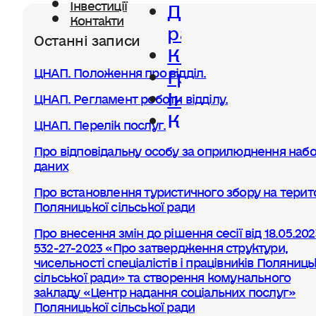
Діяльність
Інвестиції
Контакти
ради
Останні записи
Керівництво
Громада
ЦНАП. Положення про відділ.
Інвестиції
ЦНАП. Регламент роботи відділу.
Контакти
ЦНАП. Перелік послуг.
Про відповідальну особу за оприлюднення набо
даних
Про встановлення туристичного збору на терито
Поляницької сільської ради
Про внесення змін до рішення сесії від 18.05.20
532-27-2023 «Про затвердження структури,
чисельності спеціалістів і працівників Поляниць
сільської ради» та створення комунального
закладу «Центр надання соціальних послуг»
Поляницької сільської ради