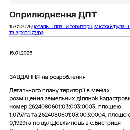
Оприлюднення ДПТ
15.01.2026
Детальні плани території
,
Містобудуван
та архітектура
15.01.2026
ЗАВДАННЯ на розроблення
Детального плану території в межах
розміщення земельних ділянок кадастров
номер 2624080601:03:003:0003, площею
1,0757га та 2624080601:03:003:0004, площе
0,1929га по вул.Довжинець в с.Бистриця
Поляницької сільської ради Надвірнянсько