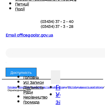
Петиції
Події
(03434) 37 - 2 - 40
(03434) 37 - 3 - 28
Email office@polsr.gov.ua
Пошук
Доступність
Головна
Усі Записи
Головна
Діяльність
Головна
/
Усі розділи
/
Керівництво та структура ради
/
Містобудування та архітектура
/
Усі
Оприлюднення ДПТ
Ради
Керівництво
записи
Громада