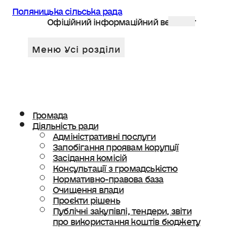
Поляницька сільська рада
Офіційний інформаційний веб сайт
Громада
Діяльність ради
Адміністративні послуги
Запобігання проявам корупції
Засідання комісій
Консультації з громадськістю
Нормативно-правова база
Очищення влади
Проєкти рішень
Публічні закупівлі, тендери, звіти
про використання коштів бюджету