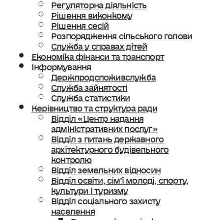
Регуляторна діяльність
Рішення виконкому
Рішення сесій
Розпорядження сільського голови
Служба у справах дітей
Економіка фінанси та транспорт
Інформування
Держпродспоживслужба
Служба зайнятості
Служба статистики
Керівництво та структура ради
Відділ «Центр надання
адміністративних послуг»
Відділ з питань державного
архітектурного будівельного
контролю
Відділ земельних відносин
Відділ освіти, сімʼї молоді, спорту,
культури і туризму
Відділ соціального захисту
населення
Ветеранська політика