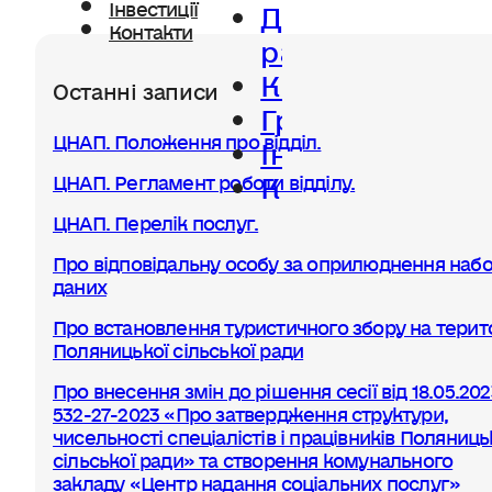
Діяльність
Інвестиції
Контакти
ради
Керівництво
Останні записи
Громада
ЦНАП. Положення про відділ.
Інвестиції
Контакти
ЦНАП. Регламент роботи відділу.
ЦНАП. Перелік послуг.
Про відповідальну особу за оприлюднення набо
даних
Про встановлення туристичного збору на терито
Поляницької сільської ради
Про внесення змін до рішення сесії від 18.05.20
532-27-2023 «Про затвердження структури,
чисельності спеціалістів і працівників Поляниць
сільської ради» та створення комунального
закладу «Центр надання соціальних послуг»