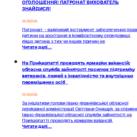
ОГОЛОШЕННЯ! ПАТРОНАТ ВИХОВАТЕЛЬ
ЗНАЙДИСЯ!
05.08.2026
Патронат – важливий інструмент забезпечення прав
дитини на зростання в комфортному середовищі,
якщо дитина з тих чи інших причин не
Читати далі...
На Прикарпатті проводять ярмарки вакансій:
обласна служба зайнятості посилює підтримку
ветеранів, людей з інвалідністю та внутрішньо
переміщених осіб
05.08.2026
За ініціативи голови Івано-Франківської обласної
державної адміністрації Світлани Онищук, за сприян
Івано-Франківської обласної служби зайнятості на
Прикарпатті проводять ярмарки вакансій,
Читати далі...