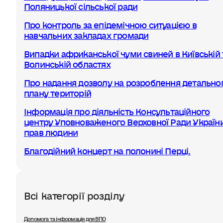
Поляницької сільської ради
Про контроль за епідемічною ситуацією в
навчальних закладах громади
Випадки африканської чуми свиней в Київській 
Волинській областях
Про надання дозволу на розроблення детально
плану територій
Інформація про діяльність Консультаційного
центру Уповноваженого Верховної Ради України
прав людини
Благодійний концерт на полонині Перці.
Всі категорії розділу
Допомога та інформація для ВПО