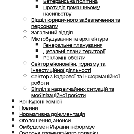
Протидія домашньому
насильству
Відділ юридичного забезпечення та
персоналу
Загальний відділ
Містобудування та архітектура
Генеральне планування
Детальні плани території
Рекламні об’єкти
Сектор економіки, туризму та
інвестиційної діяльності
Сектор з кадрової та інформаційної
роботи
Вілліл з надзвичайних ситуацій та
мобілізаційної роботи
Конкурсні комісії
Новини
Нормативна документація
Оголошення, анонси
Омбудсмен України інформує
Охорона громадського порядку