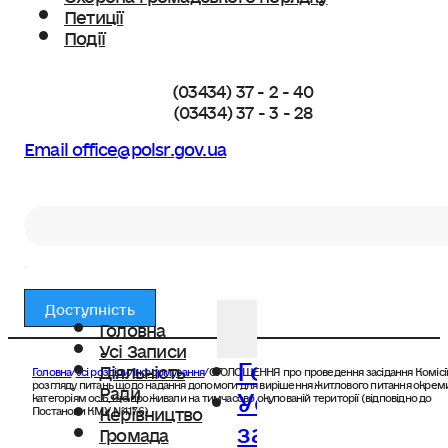
Петиції
Події
(03434) 37 - 2 - 40
(03434) 37 - 3 - 28
Email office@polsr.gov.ua
Пошук
Доступність
Головна
Усі Записи
Головна
Діяльність
Головна
/
Усі розділи
/
Інформування
/
ОГОЛОШЕННЯ про проведення засідання Комісії
Усі
розгляду питань щодо надання допомоги для вирішення житлового питання окре
Ради
категоріям осіб, що проживали на тимчасово окупованій території (відповідно до
Керівництво
Постанови КМУ №1176)
записи
Громада