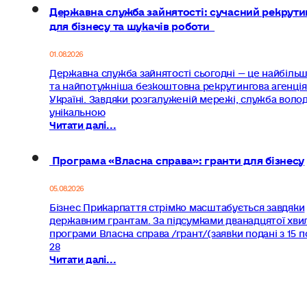
Державна служба зайнятості: сучасний рекрути
для бізнесу та шукачів роботи
01.08.2026
Державна служба зайнятості сьогодні — це найбіль
та найпотужніша безкоштовна рекрутингова агенція
Україні. Завдяки розгалуженій мережі, служба волод
унікальною
Читати далі...
Програма «Власна справа»: гранти для бізнесу
05.08.2026
Бізнес Прикарпаття стрімко масштабується завдяки
державним грантам. За підсумками дванадцятої хви
програми Власна справа /грант/(заявки подані з 15 п
28
Читати далі...