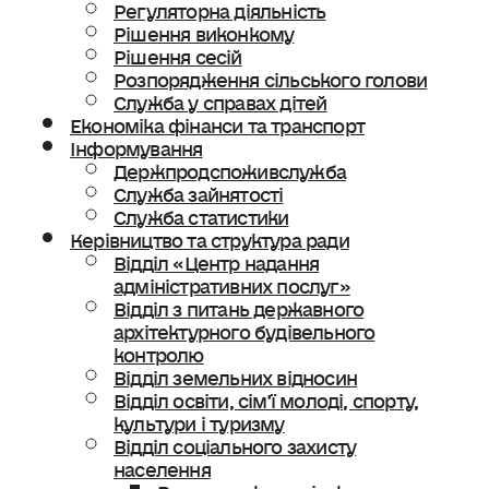
Регуляторна діяльність
Рішення виконкому
Рішення сесій
Розпорядження сільського голови
Служба у справах дітей
Економіка фінанси та транспорт
Інформування
Держпродспоживслужба
Служба зайнятості
Служба статистики
Керівництво та структура ради
Відділ «Центр надання
адміністративних послуг»
Відділ з питань державного
архітектурного будівельного
контролю
Відділ земельних відносин
Відділ освіти, сімʼї молоді, спорту,
культури і туризму
Відділ соціального захисту
населення
Ветеранська політика