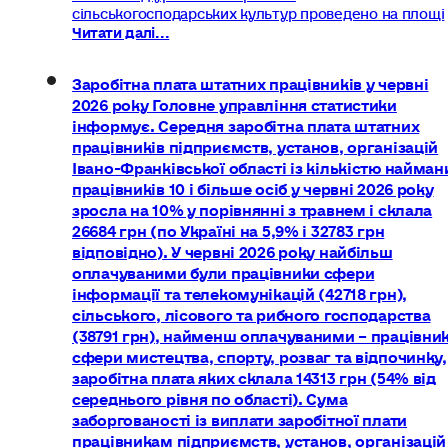
сільськогосподарських культур проведено на площі
Читати далі...
Заробітна плата штатних працівників у червні
2026 року Головне управління статистики
інформує. Середня заробітна плата штатних
працівників підприємств, установ, організацій
Івано-Франківської області із кількістю найман
працівників 10 і більше осіб у червні 2026 року
зросла на 10% у порівнянні з травнем і склала
26684 грн (по Україні на 5,9% і 32783 грн
відповідно). У червні 2026 року найбільш
оплачуваними були працівники сфери
інформації та телекомунікацій (42718 грн),
сільського, лісового та рибного господарства
(38791 грн), найменш оплачуваними – працівни
сфери мистецтва, спорту, розваг та відпочинку,
заробітна плата яких склала 14313 грн (54% від
середнього рівня по області). Сума
заборгованості із виплати заробітної плати
працівникам підприємств, установ, організацій