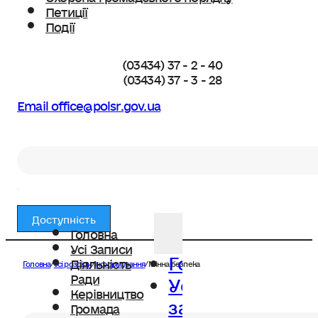
Петиції
Події
(03434) 37 - 2 - 40
(03434) 37 - 3 - 28
Email office@polsr.gov.ua
Пошук
Доступність
Головна
Усі Записи
Головна
Діяльність
Головна
/
Усі розділи
/
Інформування
/
Мінна безпека
Усі
Ради
Керівництво
записи
Громада