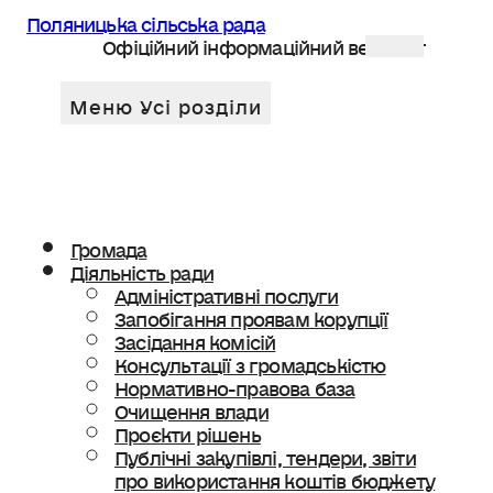
Поляницька сільська рада
Офіційний інформаційний веб сайт
Громада
Діяльність ради
Адміністративні послуги
Запобігання проявам корупції
Засідання комісій
Консультації з громадськістю
Нормативно-правова база
Очищення влади
Проєкти рішень
Публічні закупівлі, тендери, звіти
про використання коштів бюджету