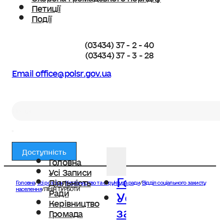
Петиції
Події
(03434) 37 - 2 - 40
(03434) 37 - 3 - 28
Email office@polsr.gov.ua
Пошук
Доступність
Головна
Усі Записи
Головна
Діяльність
Головна
/
Усі розділи
/
Керівництво та структура ради
/
Відділ соціального захисту
Усі
населення
/
ЛІНІЯ ТУРБОТИ
Ради
Керівництво
записи
Громада