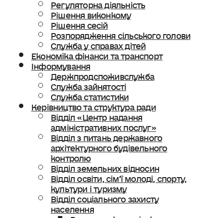
Регуляторна діяльність
Рішення виконкому
Рішення сесій
Розпорядження сільського голови
Служба у справах дітей
Економіка фінанси та транспорт
Інформування
Держпродспоживслужба
Служба зайнятості
Служба статистики
Керівництво та структура ради
Відділ «Центр надання
адміністративних послуг»
Відділ з питань державного
архітектурного будівельного
контролю
Відділ земельних відносин
Відділ освіти, сімʼї молоді, спорту,
культури і туризму
Відділ соціального захисту
населення
Ветеранська політика