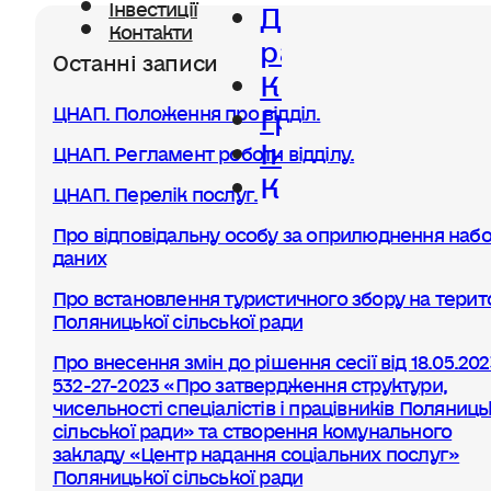
Діяльність
Інвестиції
Контакти
ради
Останні записи
Керівництво
Громада
ЦНАП. Положення про відділ.
Інвестиції
ЦНАП. Регламент роботи відділу.
Контакти
ЦНАП. Перелік послуг.
Про відповідальну особу за оприлюднення набо
даних
Про встановлення туристичного збору на терито
Поляницької сільської ради
Про внесення змін до рішення сесії від 18.05.20
532-27-2023 «Про затвердження структури,
чисельності спеціалістів і працівників Поляниць
сільської ради» та створення комунального
закладу «Центр надання соціальних послуг»
Поляницької сільської ради