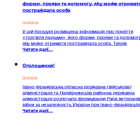
форми, прояви та допомогу, яку може отримат
постраждала особа
04.08.2026
У цій брошурі розміщена інформація про поняття
«торгівля людьми», його форми, прояви та допомогу
яку може отримати постраждала особа. Також
Читати далі...
Оголошення!
28.07.2026
Івано-Франківська обласна державна (військова)
адміністрація та Надвірнянська районна державна
адміністрація розпочала формування Ради ветерані
війни за незалежність України при Івано-Франківськ
Читати далі...