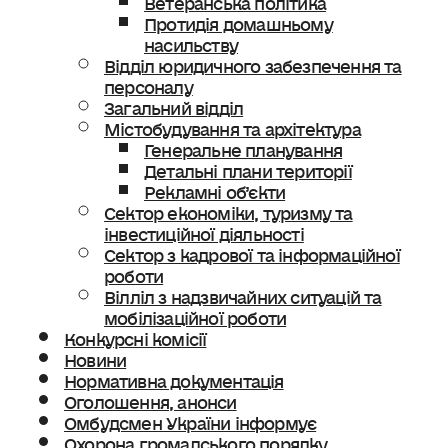
Протидія домашньому
насильству
Відділ юридичного забезпечення та
персоналу
Загальний відділ
Містобудування та архітектура
Генеральне планування
Детальні плани території
Рекламні об’єкти
Сектор економіки, туризму та
інвестиційної діяльності
Сектор з кадрової та інформаційної
роботи
Вілліл з надзвичайних ситуацій та
мобілізаційної роботи
Конкурсні комісії
Новини
Нормативна документація
Оголошення, анонси
Омбудсмен України інформує
Охорона громадського порядку