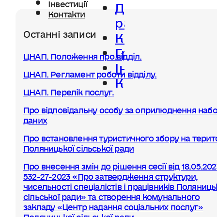
Діяльність
Інвестиції
Контакти
ради
Останні записи
Керівництво
Громада
ЦНАП. Положення про відділ.
Інвестиції
ЦНАП. Регламент роботи відділу.
Контакти
ЦНАП. Перелік послуг.
Про відповідальну особу за оприлюднення набо
даних
Про встановлення туристичного збору на терито
Поляницької сільської ради
Про внесення змін до рішення сесії від 18.05.20
532-27-2023 «Про затвердження структури,
чисельності спеціалістів і працівників Поляниць
сільської ради» та створення комунального
закладу «Центр надання соціальних послуг»
Поляницької сільської ради