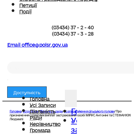
Петиції
Події
(03434) 37 - 2 - 40
(03434) 37 - 3 - 28
Email office@polsr.gov.ua
Пошук
Доступність
Головна
Усі Записи
Головна
Діяльність
Головна
/
Усі розділи
/
Діяльність ради
/
Розпорядження сільського голови
/
Про
Усі
призначення страхових виплат застрахованій особі МІРУС Антоніні та СТЕФАНЮК
Ради
Людмилі
Керівництво
записи
Громада