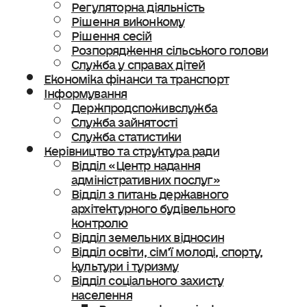
Регуляторна діяльність
Рішення виконкому
Рішення сесій
Розпорядження сільського голови
Служба у справах дітей
Економіка фінанси та транспорт
Інформування
Держпродспоживслужба
Служба зайнятості
Служба статистики
Керівництво та структура ради
Відділ «Центр надання
адміністративних послуг»
Відділ з питань державного
архітектурного будівельного
контролю
Відділ земельних відносин
Відділ освіти, сімʼї молоді, спорту,
культури і туризму
Відділ соціального захисту
населення
Ветеранська політика