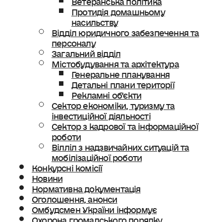
Протидія домашньому
насильству
Відділ юридичного забезпечення та
персоналу
Загальний відділ
Містобудування та архітектура
Генеральне планування
Детальні плани території
Рекламні об’єкти
Сектор економіки, туризму та
інвестиційної діяльності
Сектор з кадрової та інформаційної
роботи
Вілліл з надзвичайних ситуацій та
мобілізаційної роботи
Конкурсні комісії
Новини
Нормативна документація
Оголошення, анонси
Омбудсмен України інформує
Охорона громадського порядку