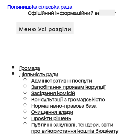
Поляницька сільська рада
Офіційний інформаційний веб сайт
Громада
Діяльність ради
Адміністративні послуги
Запобігання проявам корупції
Засідання комісій
Консультації з громадськістю
Нормативно-правова база
Очищення влади
Проєкти рішень
Публічні закупівлі, тендери, звіти
про використання коштів бюджету