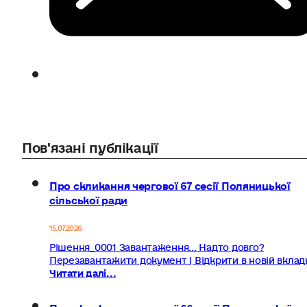
Пов'язані публікації
Про скликання чергової 67 сесії Поляницької
сільської ради
15.07.2026
Рішення_0001 Завантаження... Надто довго?
Перезавантажити документ | Відкрити в новій вклад
Читати далі...
Про скликання чергової 66 сесії Поляницької