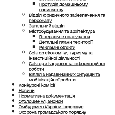
Протидія домашньому
насильству
Відділ юридичного забезпечення та
персоналу
Загальний відділ
Містобудування та архітектура
Генеральне планування
Детальні плани території
Рекламні об’єкти
Сектор економіки, туризму та
інвестиційної діяльності
Сектор з кадрової та інформаційної
роботи
Вілліл з надзвичайних ситуацій та
мобілізаційної роботи
Конкурсні комісії
Новини
Нормативна документація
Оголошення, анонси
Омбудсмен України інформує
Охорона громадського порядку