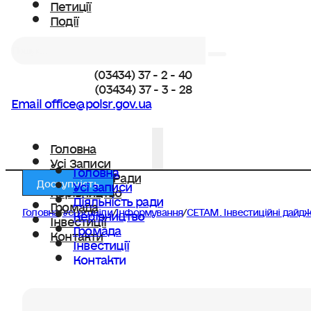
Петиції
Події
Пошук
(03434) 37 - 2 - 40
(03434) 37 - 3 - 28
Email office@polsr.gov.ua
Головна
Усі Записи
Головна
Діяльність Ради
Доступність
Усі записи
Керівництво
Діяльність ради
Громада
Головна
/
Усі розділи
/
Інформування
/
СЕТАМ. Інвестиційні дайдж
Керівництво
Інвестиції
Громада
Контакти
Інвестиції
Контакти