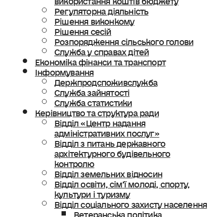
Регуляторна діяльність
Рішення виконкому
Рішення сесій
Розпорядження сільського голови
Служба у справах дітей
Економіка фінанси та транспорт
Інформування
Держпродспоживслужба
Служба зайнятості
Служба статистики
Керівництво та структура ради
Відділ «Центр надання
адміністративних послуг»
Відділ з питань державного
архітектурного будівельного
контролю
Відділ земельних відносин
Відділ освіти, сімʼї молоді, спорту,
культури і туризму
Відділ соціального захисту населення
Ветеранська політика