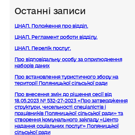
Останні записи
ЦНАП. Положення про відділ.
ЦНАП. Регламент роботи відділу.
ЦНАП. Перелік послуг.
Про відповідальну особу за оприлюднення
наборів даних
Про встановлення туристичного збору на
території Поляницької сільської ради
Про внесення змін до рішення сесії від
18.05.2023 № 532-27-2023 «Про затвердження
структури, чисельності спеціалістів і
працівників Поляницької сільської ради» та
створення комунального закладу «Центр
надання соціальних послуг» Поляницької
сільської ради