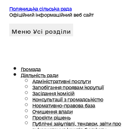
Поляницька сільська рада
Офіційний інформаційний веб сайт
Громада
Діяльність ради
Адміністративні послуги
Запобігання проявам корупції
Засідання комісій
Консультації з громадськістю
Нормативно-правова база
Очищення влади
Проєкти рішень
Публічні закупівлі, тендери, звіти про
використання коштів бюджету