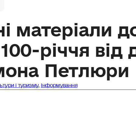
і матеріали д
100-річчя від 
мона Петлюри
льтури і туризму
,
Інформування