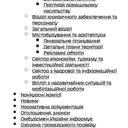
Протидія домашньому
насильству
Відділ юридичного забезпечення та
персоналу
Загальний відділ
Містобудування та архітектура
Генеральне планування
Детальні плани території
Рекламні об’єкти
Сектор економіки, туризму та
інвестиційної діяльності
Сектор з кадрової та інформаційної
роботи
Вілліл з надзвичайних ситуацій та
мобілізаційної роботи
Конкурсні комісії
Новини
Нормативна документація
Оголошення, анонси
Омбудсмен України інформує
Охорона громадського порядку