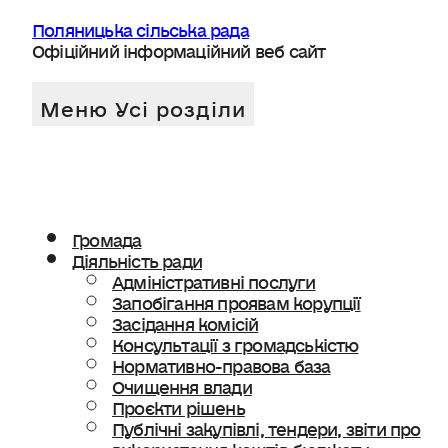
Поляницька сільська рада
Офіційний інформаційний веб сайт
Громада
Діяльність ради
Адміністративні послуги
Запобігання проявам корупції
Засідання комісій
Консультації з громадськістю
Нормативно-правова база
Очищення влади
Проєкти рішень
Публічні закупівлі, тендери, звіти про
використання коштів бюджету