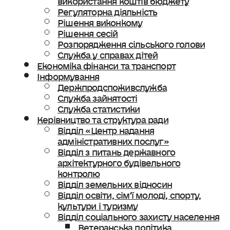
Регуляторна діяльність
Рішення виконкому
Рішення сесій
Розпорядження сільського голови
Служба у справах дітей
Економіка фінанси та транспорт
Інформування
Держпродспоживслужба
Служба зайнятості
Служба статистики
Керівництво та структура ради
Відділ «Центр надання
адміністративних послуг»
Відділ з питань державного
архітектурного будівельного
контролю
Відділ земельних відносин
Відділ освіти, сімʼї молоді, спорту,
культури і туризму
Відділ соціального захисту населення
Ветеранська політика