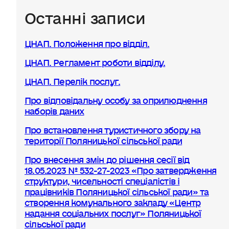
Останні записи
ЦНАП. Положення про відділ.
ЦНАП. Регламент роботи відділу.
ЦНАП. Перелік послуг.
Про відповідальну особу за оприлюднення
наборів даних
Про встановлення туристичного збору на
території Поляницької сільської ради
Про внесення змін до рішення сесії від
18.05.2023 № 532-27-2023 «Про затвердження
структури, чисельності спеціалістів і
працівників Поляницької сільської ради» та
створення комунального закладу «Центр
надання соціальних послуг» Поляницької
сільської ради