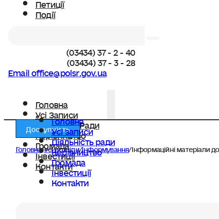
Петиції
Події
Пошук
(03434) 37 - 2 - 40
(03434) 37 - 3 - 28
Email office@polsr.gov.ua
Головна
Усі Записи
Головна
Діяльність Ради
Доступність
Усі записи
Керівництво
Діяльність ради
Громада
Головна
/
Усі розділи
/
Інформування
/
Інформаційні матеріали до
Керівництво
Інвестиції
Громада
Контакти
Інвестиції
Контакти