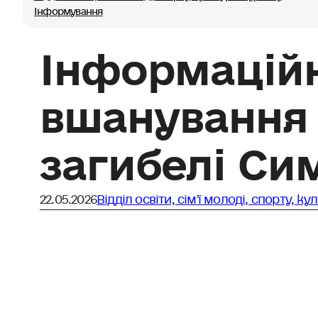
Інформування
Інформаційн
вшанування 
загибелі Си
22.05.2026
Відділ освіти, сімʼї молоді, спорту, ку